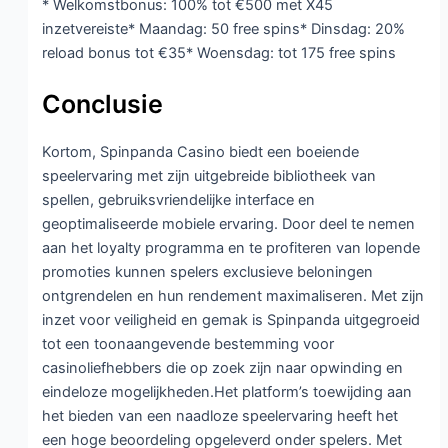
* Welkomstbonus: 100% tot €500 met X45
inzetvereiste* Maandag: 50 free spins* Dinsdag: 20%
reload bonus tot €35* Woensdag: tot 175 free spins
Conclusie
Kortom, Spinpanda Casino biedt een boeiende
speelervaring met zijn uitgebreide bibliotheek van
spellen, gebruiksvriendelijke interface en
geoptimaliseerde mobiele ervaring. Door deel te nemen
aan het loyalty programma en te profiteren van lopende
promoties kunnen spelers exclusieve beloningen
ontgrendelen en hun rendement maximaliseren. Met zijn
inzet voor veiligheid en gemak is Spinpanda uitgegroeid
tot een toonaangevende bestemming voor
casinoliefhebbers die op zoek zijn naar opwinding en
eindeloze mogelijkheden.Het platform’s toewijding aan
het bieden van een naadloze speelervaring heeft het
een hoge beoordeling opgeleverd onder spelers. Met