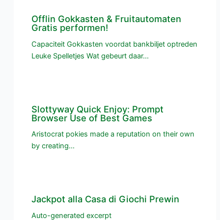
Offlin Gokkasten & Fruitautomaten
Gratis performen!
Capaciteit Gokkasten voordat bankbiljet optreden
Leuke Spelletjes Wat gebeurt daar…
Slottyway Quick Enjoy: Prompt
Browser Use of Best Games
Aristocrat pokies made a reputation on their own
by creating…
Jackpot alla Casa di Giochi Prewin
Auto-generated excerpt