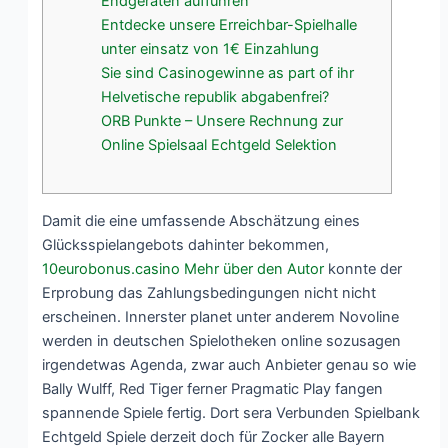
Endgeräten aufführen
Entdecke unsere Erreichbar-Spielhalle
unter einsatz von 1€ Einzahlung
Sie sind Casinogewinne as part of ihr
Helvetische republik abgabenfrei?
ORB Punkte – Unsere Rechnung zur
Online Spielsaal Echtgeld Selektion
Damit die eine umfassende Abschätzung eines
Glücksspielangebots dahinter bekommen,
10eurobonus.casino Mehr über den Autor
konnte der
Erprobung das Zahlungsbedingungen nicht nicht
erscheinen. Innerster planet unter anderem Novoline
werden in deutschen Spielotheken online sozusagen
irgendetwas Agenda, zwar auch Anbieter genau so wie
Bally Wulff, Red Tiger ferner Pragmatic Play fangen
spannende Spiele fertig.
Dort sera Verbunden Spielbank
Echtgeld Spiele derzeit doch für Zocker alle Bayern