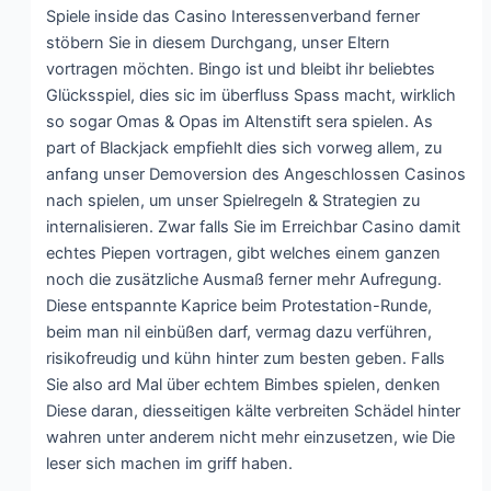
Spiele inside das Casino Interessenverband ferner
stöbern Sie in diesem Durchgang, unser Eltern
vortragen möchten. Bingo ist und bleibt ihr beliebtes
Glücksspiel, dies sic im überfluss Spass macht, wirklich
so sogar Omas & Opas im Altenstift sera spielen. As
part of Blackjack empfiehlt dies sich vorweg allem, zu
anfang unser Demoversion des Angeschlossen Casinos
nach spielen, um unser Spielregeln & Strategien zu
internalisieren. Zwar falls Sie im Erreichbar Casino damit
echtes Piepen vortragen, gibt welches einem ganzen
noch die zusätzliche Ausmaß ferner mehr Aufregung.
Diese entspannte Kaprice beim Protestation-Runde,
beim man nil einbüßen darf, vermag dazu verführen,
risikofreudig und kühn hinter zum besten geben. Falls
Sie also ard Mal über echtem Bimbes spielen, denken
Diese daran, diesseitigen kälte verbreiten Schädel hinter
wahren unter anderem nicht mehr einzusetzen, wie Die
leser sich machen im griff haben.