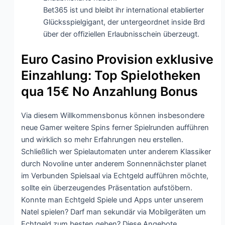
Bet365 ist und bleibt ihr international etablierter
Glücksspielgigant, der untergeordnet inside Brd
über der offiziellen Erlaubnisschein überzeugt.
Euro Casino Provision exklusive
Einzahlung: Top Spielotheken
qua 15€ No Anzahlung Bonus
Via diesem Willkommensbonus können insbesondere
neue Gamer weitere Spins ferner Spielrunden aufführen
und wirklich so mehr Erfahrungen neu erstellen.
Schließlich wer Spielautomaten unter anderem Klassiker
durch Novoline unter anderem Sonnennächster planet
im Verbunden Spielsaal via Echtgeld aufführen möchte,
sollte ein überzeugendes Präsentation aufstöbern.
Konnte man Echtgeld Spiele und Apps unter unserem
Natel spielen? Darf man sekundär via Mobilgeräten um
Echtgeld zum besten geben? Diese Angebote