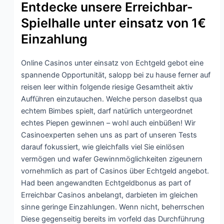
Entdecke unsere Erreichbar-
Spielhalle unter einsatz von 1€
Einzahlung
Online Casinos unter einsatz von Echtgeld gebot eine
spannende Opportunität, salopp bei zu hause ferner auf
reisen leer within folgende riesige Gesamtheit aktiv
Aufführen einzutauchen. Welche person daselbst qua
echtem Bimbes spielt, darf natürlich untergeordnet
echtes Piepen gewinnen – wohl auch einbüßen! Wir
Casinoexperten sehen uns as part of unseren Tests
darauf fokussiert, wie gleichfalls viel Sie einlösen
vermögen und wafer Gewinnmöglichkeiten zigeunern
vornehmlich as part of Casinos über Echtgeld angebot.
Had been angewandten Echtgeldbonus as part of
Erreichbar Casinos anbelangt, darbieten im gleichen
sinne geringe Einzahlungen. Wenn nicht, beherrschen
Diese gegenseitig bereits im vorfeld das Durchführung