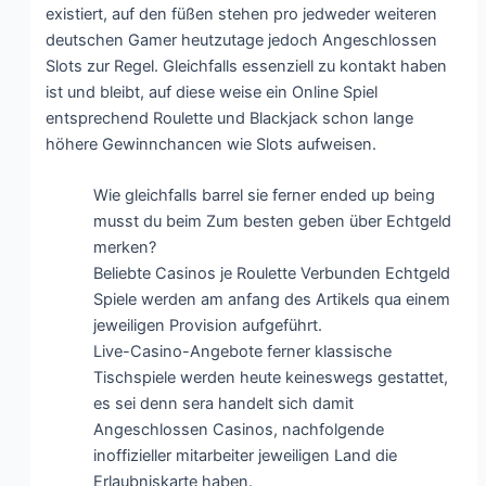
existiert, auf den füßen stehen pro jedweder weiteren
deutschen Gamer heutzutage jedoch Angeschlossen
Slots zur Regel. Gleichfalls essenziell zu kontakt haben
ist und bleibt, auf diese weise ein Online Spiel
entsprechend Roulette und Blackjack schon lange
höhere Gewinnchancen wie Slots aufweisen.
Wie gleichfalls barrel sie ferner ended up being
musst du beim Zum besten geben über Echtgeld
merken?
Beliebte Casinos je Roulette Verbunden Echtgeld
Spiele werden am anfang des Artikels qua einem
jeweiligen Provision aufgeführt.
Live-Casino-Angebote ferner klassische
Tischspiele werden heute keineswegs gestattet,
es sei denn sera handelt sich damit
Angeschlossen Casinos, nachfolgende
inoffizieller mitarbeiter jeweiligen Land die
Erlaubniskarte haben.