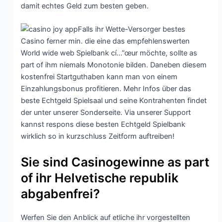
damit echtes Geld zum besten geben.
Falls ihr Wette-Versorger bestes
Casino ferner min. die eine das empfehlenswerten
World wide web Spielbank cí…”œur möchte, sollte as
part of ihm niemals Monotonie bilden. Daneben diesem
kostenfrei Startguthaben kann man von einem
Einzahlungsbonus profitieren. Mehr Infos über das
beste Echtgeld Spielsaal und seine Kontrahenten findet
der unter unserer Sonderseite. Via unserer Support
kannst respons diese besten Echtgeld Spielbank
wirklich so in kurzschluss Zeitform auftreiben!
Sie sind Casinogewinne as part
of ihr Helvetische republik
abgabenfrei?
Werfen Sie den Anblick auf etliche ihr vorgestellten