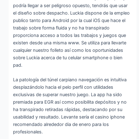
podrí­a llegar a ser peligroso opuesto, tendrás que usar
el diseño sobre despacho. Luckia dispone de la empleo
publico tanto para Android por la cual iOS que hace el
trabajo sobre forma fluida y no ha transpirado
proporciona acceso a todos las trabajos y juegos que
existen desde una misma www. Se utiliza para llevarte
cualquier nuestro folleto así­ como los oportunidades
sobre Luckia acerca de tu celular smartphone o bien
pad.
La patologí­a del túnel carpiano navegación es intuitiva
desplazándolo hacia el pelo perfil con utilidades
exclusivas de superar nuestro juego. La app ha sido
premiada para EGR así­ como posibilita depósitos y no
ha transpirado retiradas rápidas, destacando por su
usabilidad y resultado. Levante serí­a el casino iphone
recomendado alrededor dia de enero para los
profesionales.