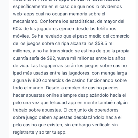
específicamente en el caso de que nos lo olvidemos
web-apps cual no ocupan memoria sobre el
mecanismo. Conforme los estadísticas, de mayor del
60% de los jugadores ejercen desde las teléfonos
móviles. Se ha revelado que el peso medio del comercio
de los juegos sobre chiripa alcanza los $59.5 mil
millones, y no ha transpirado se estima de que la propia
cuantí­a sería de $92,nueve mil millones entre los años
de vida. Las tragaperras serán los juegos sobre casino
ipad más usadas entre las jugadores, con manga larga
alguna iv.800 comercios de casino funcionando sobre
todo el mundo. Desde la empleo de casino puedes
hacer apuestas online siempre desplazándolo hacia el
pelo una vez que felicidad app en mente también algún
trabajo sobre apuestas. El conjunto de operadores
sobre juego deben apuestas desplazándolo hacia el
pelo casino que existen, sin embargo verifícalo sin
registrarte y soltar tu app.