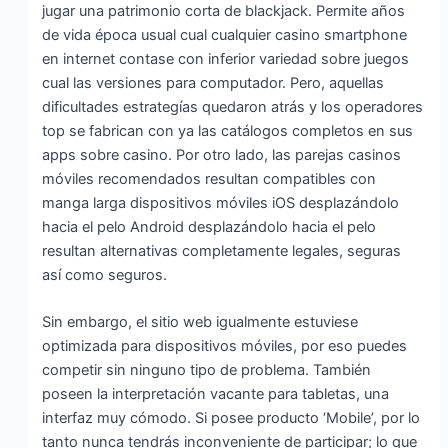
jugar una patrimonio corta de blackjack. Permite años
de vida época usual cual cualquier casino smartphone
en internet contase con inferior variedad sobre juegos
cual las versiones para computador. Pero, aquellas
dificultades estrategías quedaron atrás y los operadores
top se fabrican con ya las catálogos completos en sus
apps sobre casino. Por otro lado, las parejas casinos
móviles recomendados resultan compatibles con
manga larga dispositivos móviles iOS desplazándolo
hacia el pelo Android desplazándolo hacia el pelo
resultan alternativas completamente legales, seguras
así­ como seguros.
Sin embargo, el sitio web igualmente estuviese
optimizada para dispositivos móviles, por eso puedes
competir sin ninguno tipo de problema. También
poseen la interpretación vacante para tabletas, una
interfaz muy cómodo. Si posee producto ‘Mobile’, por lo
tanto nunca tendrás inconveniente de participar; lo que