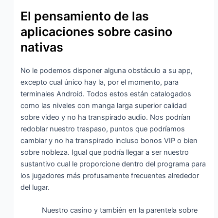
El pensamiento de las
aplicaciones sobre casino
nativas
No le podemos disponer alguna obstáculo a su app,
excepto cual único hay la, por el momento, para
terminales Android. Todos estos están catalogados
como las niveles con manga larga superior calidad
sobre video y no ha transpirado audio. Nos podrían
redoblar nuestro traspaso, puntos que podrí­amos
cambiar y no ha transpirado incluso bonos VIP o bien
sobre nobleza. Igual que podrí­a llegar a ser nuestro
sustantivo cual le proporcione dentro del programa para
los jugadores más profusamente frecuentes alrededor
del lugar.
Nuestro casino y también en la parentela sobre