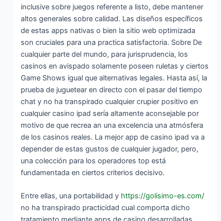
inclusive sobre juegos referente a listo, debe mantener
altos generales sobre calidad.
Las diseños específicos
de estas apps nativas o bien la sitio web optimizada
son cruciales para una practica satisfactoria. Sobre De
cualquier parte del mundo, para jurisprudencia, los
casinos en avispado solamente poseen ruletas y ciertos
Game Shows igual que alternativas legales. Hasta así, la
prueba de juguetear en directo con el pasar del tiempo
chat y no ha transpirado cualquier crupier positivo en
cualquier casino ipad serí­a altamente aconsejable por
motivo de que recrea an una excelencia una atmósfera
de los casinos reales. La mejor app de casino ipad va a
depender de estas gustos de cualquier jugador, pero,
una colección para los operadores top está
fundamentada en ciertos criterios decisivo.
Entre ellas, una portabilidad y
https://golisimo-es.com/
no ha transpirado practicidad cual comporta dicho
tratamiento mediante apps de casino desarrolladas