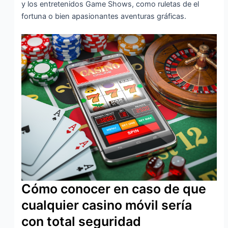
y los entretenidos Game Shows, como ruletas de el
fortuna o bien apasionantes aventuras gráficas.
Cómo conocer en caso de que
cualquier casino móvil serí­a
con total seguridad