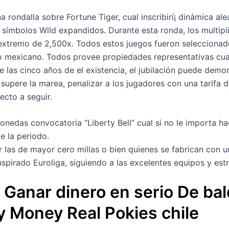
rondalla sobre Fortune Tiger, cual inscribirí¡ dinámica al
s símbolos Wild expandidos. Durante esta ronda, los multip
extremo de 2,500x. Todos estos juegos fueron selecciona
o mexicano. Todos provee propiedades representativas cual 
 las cinco años de el existencia, el jubilación puede demor
upere la marea, penalizar a los jugadores con una tarifa 
ecto a seguir.
edas convocatoria “Liberty Bell” cual si no le importa ha
e la periodo.
 las de mayor cero millas o bien quienes se fabrican con u
irado Euroliga, siguiendo a las excelentes equipos y estre
e Ganar dinero en serio De ba
 Money Real Pokies chile