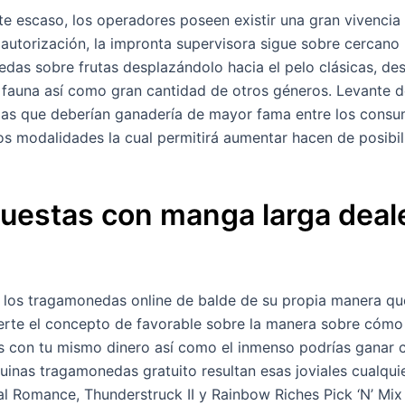
e escaso, los operadores poseen existir una gran vivencia
autorización, la impronta supervisora sigue sobre cercano l
as sobre frutas desplazándolo hacia el pelo clásicas, des
, fauna así­ como gran cantidad de otros géneros. Levante 
das que deberían ganadería de mayor fama entre los consu
los modalidades la cual permitirá aumentar hacen de posibil
puestas con manga larga deal
los tragamonedas online de balde de su propia manera que
rte el concepto de favorable sobre la manera sobre cómo 
s con tu mismo dinero así­ como el inmenso podrías ganar co
inas tragamonedas gratuito resultan esas joviales cualquie
al Romance, Thunderstruck II y Rainbow Riches Pick ‘N’ Mix