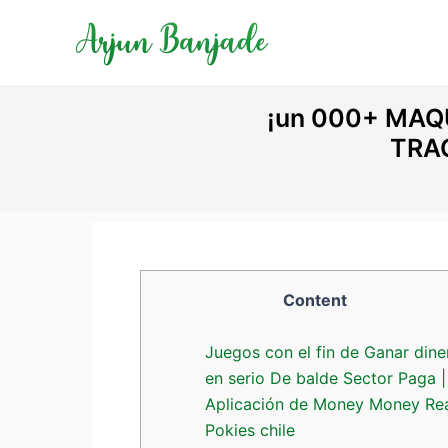
Skip
Post
to
navigation
content
¡un 000+ MAQU
TRAG
Content
Juegos con el fin de Ganar dine
en serio De balde Sector Paga |
Aplicación de Money Money Re
Pokies chile