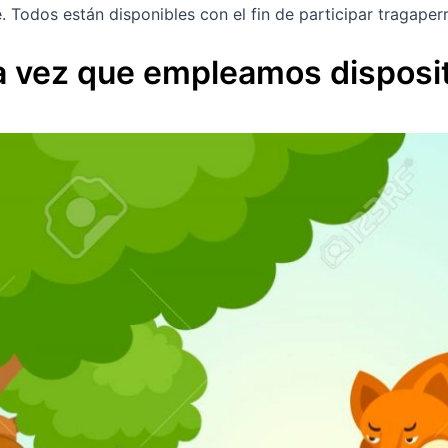
 Todos están disponibles con el fin de participar tragaperr
a vez que empleamos disposit