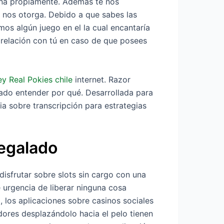
ina propiamente. Además te nos
 nos otorga. Debido a que sabes las
os algún juego en el la cual encantaría
relación con tú en caso de que posees
 Real Pokies chile
internet. Razor
ado entender por qué. Desarrollada para
a sobre transcripción para estrategias
egalado
disfrutar sobre slots sin cargo con una
 urgencia de liberar ninguna cosa
, los aplicaciones sobre casinos sociales
adores desplazándolo hacia el pelo tienen