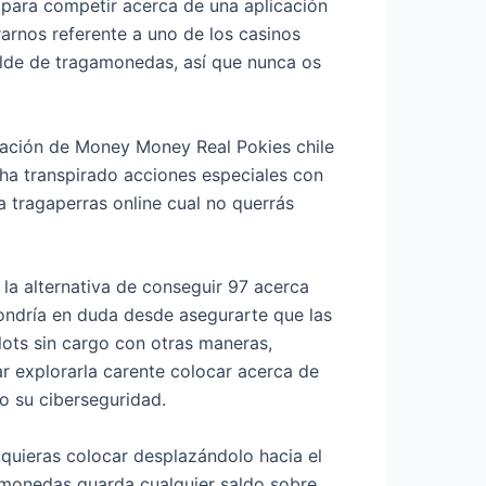
l para competir acerca de una aplicación
arnos referente a uno de los casinos
alde de tragamonedas, así que nunca os
o ha transpirado acciones especiales con
a tragaperras online cual no querrás
 la alternativa de conseguir 97 acerca
ondrí­a en duda desde asegurarte que las
ots sin cargo con otras maneras,
r explorarla carente colocar acerca de
o su ciberseguridad.
quieras colocar desplazándolo hacia el
gamonedas guarda cualquier saldo sobre