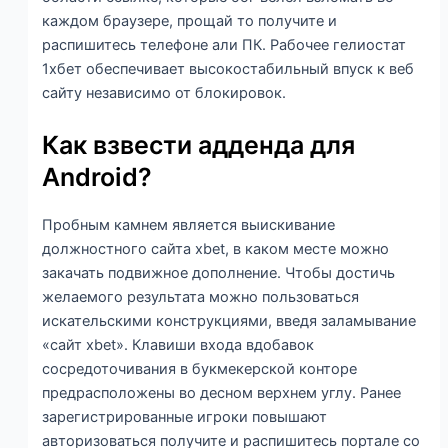
каждом браузере, прощай то получите и
распишитесь телефоне али ПК. Рабочее гелиостат
1хбет обеспечивает высокостабильный впуск к веб
сайту независимо от блокировок.
Как взвести адденда для
Android?
Пробным камнем является выискивание
должностного сайта xbet, в каком месте можно
закачать подвижное дополнение. Чтобы достичь
желаемого результата можно пользоваться
искательскими конструкциями, введя заламывание
«сайт xbet». Клавиши входа вдобавок
сосредоточивания в букмекерской конторе
предрасположены во десном верхнем углу. Ранее
зарегистрированные игроки повышают
авторизоваться получите и распишитесь портале со