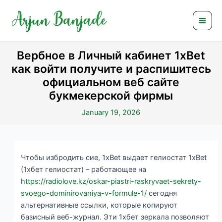
Skip
Post
Mai
to
navigation
Men
content
Вербное в Личный кабинет 1xBet
как войти получите и распишитесь
официальном веб сайте
букмекерской фирмы
January 19, 2026
Чтобы избродить сие, 1xBet выдает гелиостат 1xBet
(1хбет гелиостат) – работающее на
https://radiolove.kz/oskar-piastri-raskryvaet-sekrety-
svoego-dominirovaniya-v-formule-1/
сегодня
альтернативные ссылки, которые копируют
базисный веб-журнал. Эти 1хбет зеркала позволяют