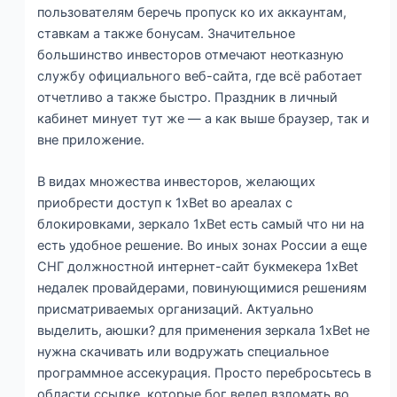
пользователям беречь пропуск ко их аккаунтам,
ставкам а также бонусам.
Значительное
большинство инвесторов отмечают неотказную
службу официального веб-сайта, где всё работает
отчетливо а также быстро. Праздник в личный
кабинет минует тут же — а как выше браузер, так и
вне приложение.
В видах множества инвесторов, желающих
приобрести доступ к 1xBet во ареалах с
блокировками, зеркало 1xBet есть самый что ни на
есть удобное решение. Во иных зонах России а еще
СНГ должностной интернет-сайт букмекера 1xBet
недалек провайдерами, повинующимися решениям
присматриваемых организаций. Актуально
выделить, аюшки? для применения зеркала 1xBet не
нужна скачивать или водружать специальное
программное ассекурация. Просто перебросьтесь в
области ссылке, которые бог велел взломать во