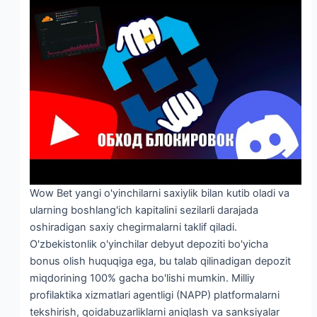
Wow Bet yangi o'yinchilarni saxiylik bilan kutib oladi va
ularning boshlang'ich kapitalini sezilarli darajada
oshiradigan saxiy chegirmalarni taklif qiladi.
O'zbekistonlik o'yinchilar debyut depoziti bo'yicha
bonus olish huquqiga ega, bu talab qilinadigan depozit
miqdorining 100% gacha bo'lishi mumkin. Milliy
profilaktika xizmatlari agentligi (NAPP) platformalarni
tekshirish, qoidabuzarliklarni aniqlash va sanksiyalar