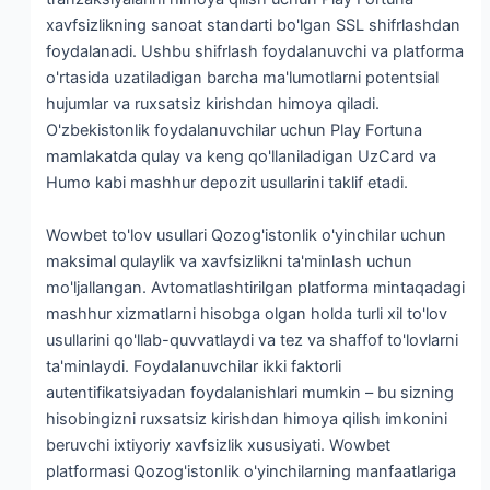
xavfsizlikning sanoat standarti bo'lgan SSL shifrlashdan
foydalanadi. Ushbu shifrlash foydalanuvchi va platforma
o'rtasida uzatiladigan barcha ma'lumotlarni potentsial
hujumlar va ruxsatsiz kirishdan himoya qiladi.
O'zbekistonlik foydalanuvchilar uchun Play Fortuna
mamlakatda qulay va keng qo'llaniladigan UzCard va
Humo kabi mashhur depozit usullarini taklif etadi.
Wowbet to'lov usullari Qozog'istonlik o'yinchilar uchun
maksimal qulaylik va xavfsizlikni ta'minlash uchun
mo'ljallangan. Avtomatlashtirilgan platforma mintaqadagi
mashhur xizmatlarni hisobga olgan holda turli xil to'lov
usullarini qo'llab-quvvatlaydi va tez va shaffof to'lovlarni
ta'minlaydi. Foydalanuvchilar ikki faktorli
autentifikatsiyadan foydalanishlari mumkin – bu sizning
hisobingizni ruxsatsiz kirishdan himoya qilish imkonini
beruvchi ixtiyoriy xavfsizlik xususiyati. Wowbet
platformasi Qozog'istonlik o'yinchilarning manfaatlariga