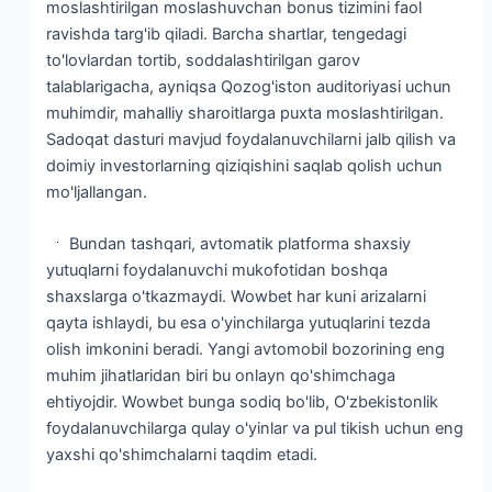
moslashtirilgan moslashuvchan bonus tizimini faol
ravishda targ'ib qiladi. Barcha shartlar, tengedagi
to'lovlardan tortib, soddalashtirilgan garov
talablarigacha, ayniqsa Qozog'iston auditoriyasi uchun
muhimdir, mahalliy sharoitlarga puxta moslashtirilgan.
Sadoqat dasturi mavjud foydalanuvchilarni jalb qilish va
doimiy investorlarning qiziqishini saqlab qolish uchun
mo'ljallangan.
Bundan tashqari, avtomatik platforma shaxsiy
yutuqlarni foydalanuvchi mukofotidan boshqa
shaxslarga o'tkazmaydi. Wowbet har kuni arizalarni
qayta ishlaydi, bu esa o'yinchilarga yutuqlarini tezda
olish imkonini beradi. Yangi avtomobil bozorining eng
muhim jihatlaridan biri bu onlayn qo'shimchaga
ehtiyojdir. Wowbet bunga sodiq bo'lib, O'zbekistonlik
foydalanuvchilarga qulay o'yinlar va pul tikish uchun eng
yaxshi qo'shimchalarni taqdim etadi.