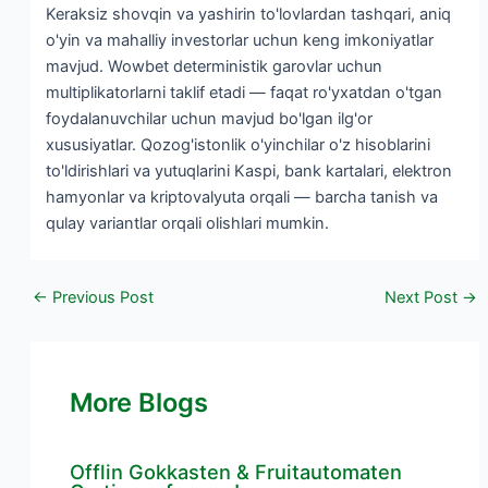
Keraksiz shovqin va yashirin to'lovlardan tashqari, aniq
o'yin va mahalliy investorlar uchun keng imkoniyatlar
mavjud. Wowbet deterministik garovlar uchun
multiplikatorlarni taklif etadi — faqat ro'yxatdan o'tgan
foydalanuvchilar uchun mavjud bo'lgan ilg'or
xususiyatlar. Qozog'istonlik o'yinchilar o'z hisoblarini
to'ldirishlari va yutuqlarini Kaspi, bank kartalari, elektron
hamyonlar va kriptovalyuta orqali — barcha tanish va
qulay variantlar orqali olishlari mumkin.
←
Previous Post
Next Post
→
More Blogs
Offlin Gokkasten & Fruitautomaten