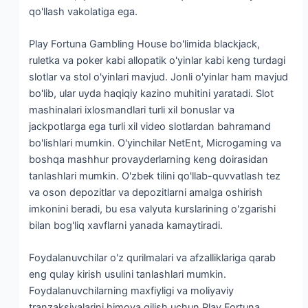
qo'llash vakolatiga ega.
Play Fortuna Gambling House bo'limida blackjack,
ruletka va poker kabi allopatik o'yinlar kabi keng turdagi
slotlar va stol o'yinlari mavjud. Jonli o'yinlar ham mavjud
bo'lib, ular uyda haqiqiy kazino muhitini yaratadi. Slot
mashinalari ixlosmandlari turli xil bonuslar va
jackpotlarga ega turli xil video slotlardan bahramand
bo'lishlari mumkin. O'yinchilar NetEnt, Microgaming va
boshqa mashhur provayderlarning keng doirasidan
tanlashlari mumkin. O'zbek tilini qo'llab-quvvatlash tez
va oson depozitlar va depozitlarni amalga oshirish
imkonini beradi, bu esa valyuta kurslarining o'zgarishi
bilan bog'liq xavflarni yanada kamaytiradi.
Foydalanuvchilar o'z qurilmalari va afzalliklariga qarab
eng qulay kirish usulini tanlashlari mumkin.
Foydalanuvchilarning maxfiyligi va moliyaviy
tranzaksiyalarini himoya qilish uchun Play Fortuna