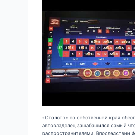
«Столото» со собственной края обес
автовладелец зашабашился самый что
распространителями. Впоследствии ф