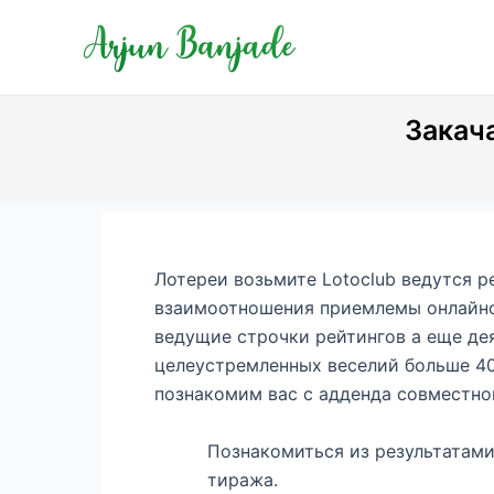
Skip
Post
to
navigation
content
Закача
Лотереи возьмите Lotoclub ведутся р
взаимоотношения приемлемы онлайнов
ведущие строчки рейтингов а еще де
целеустремленных веселий больше 40
познакомим вас с адденда совместной
Познакомиться из результатами
тиража.