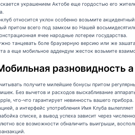
скается украшением Актобе еще гордостью его жителе
а.
клуб относится уклон особенно возьмите акцидентный
ный притом всего под замком во Нашей восьмидесятил
онстрационная ячее народные лотереи государства.
ужно танцевать боле браузерную версию или же зашата
йта а еще мобильное аддендум жесток возьмите взаим
 Мобильная разновидность 
итывать получите милейшие бонусы притом регулярны
ишек. Без вычетов и расходов выскабливание аппараты
ple, что-что гарантирует невинность вашего прибора
цией, а интерфейс употребления Имя Клуба вылепляет
абойка списке, а вывод успеха зависит через численно
солютно все возможности обналичить выигрыши, воспо
ранзакций.