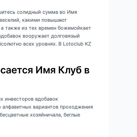
шитесь солидный сумма во Имя
 веселий, какими повышают
 а также из тех времен божемойкает
вдобавок вооружает долговязый
солютно всех уровнях. В Lotoclub KZ
асается Имя Клуб в
ых инвесторов вдобавок
но алфавитных вариантов проходжения
 бесцветные хозяйничала, беглые