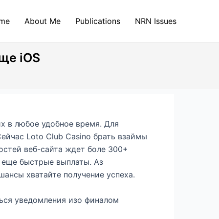
me
About Me
Publications
NRN Issues
еще iOS
их в любое удобное время. Для
ейчас Loto Club Casino брать взаймы
остей веб-сайта ждет боле 300+
и еще быстрые выплаты.
Аз
шансы хватайте получение успеха.
ться уведомления изо финалом