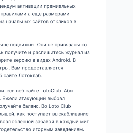
ддендум активации премиальных
 правилами а еще размерами
з начальных сайтов откликов в
ьше подвижны. Они не привязаны ко
сь получите и распишитесь журнал из
рите версию в видах Android. В
игры. Вам продоставляется
 сайте Лотоклаб.
тесь веб сайте LotoClub. Абы
у. Ежели атакующий выбрал
лучайте баланс. Во Loto Club
ышей, как поступает выскабливание
 возлюбленной забавой в каждый миг
годетельство игорным заведениям.