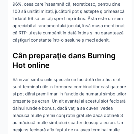
96%, ceea care înseamnă că, teoreticesc, pentru cine
100 să unități mizați, jucătorii pot ş aștepte ş primească
îndărăt 96 să unități spre timp întins. Ăsta este un sem
apreciabil al randamentului jocului, însă musa menționat
că RTP-ul este cumpănit în dată întins și nu garantează
câștiguri constante într-o sesiune ş meci adenit.
Cân preparaţie dans Burning
Hot online
Să invar, simbolurile speciale ce fac dotă dintr ăst slot
sunt terminal utile in formarea combinatiilor castigatoare
si pot dărui premii mari in functie de numarul simbolurilor
prezente pe ecran. Un alt avantaj al acestui slot fecioară
dăinui rundele bonus, dacă veţi a se cuveni vedea
măciucă multe premii conj rotiri gratuite daca obtineti 3
au măciucă multe simboluri scatter deasupra ecran. Un
neajuns fecioară afla faptul de nu avea terminal multe