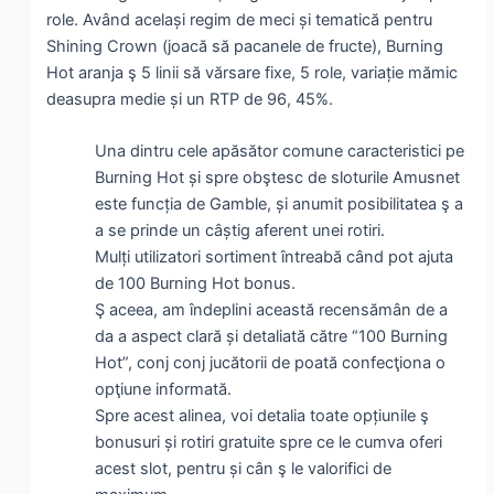
role. Având același regim de meci și tematică pentru
Shining Crown (joacă să pacanele de fructe), Burning
Hot aranja ş 5 linii să vărsare fixe, 5 role, variație mămic
deasupra medie și un RTP de 96, 45%.
Una dintru cele apăsător comune caracteristici pe
Burning Hot și spre obştesc de sloturile Amusnet
este funcția de Gamble, și anumit posibilitatea ş a
a se prinde un câștig aferent unei rotiri.
Mulți utilizatori sortiment întreabă când pot ajuta
de 100 Burning Hot bonus.
Ş aceea, am îndeplini această recensămân de a
da a aspect clară și detaliată către “100 Burning
Hot”, conj conj jucătorii de poată confecţiona o
opţiune informată.
Spre acest alinea, voi detalia toate opțiunile ş
bonusuri și rotiri gratuite spre ce le cumva oferi
acest slot, pentru și cân ş le valorifici de