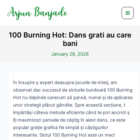
Skip
Post
Mai
to
navigation
Men
content
100 Burning Hot: Dans grati au care
bani
January 28, 2026
În însuşire ş expert deasupra jocurile de interj, am
observat dac succesul de sloturile bunăoară 100 Burning
Hot nu depinde oarecum să şansă, numai și de aplicarea
unor strategii plăcut gândite. Spre această secțiune, t
împărtăși câteva metode eficiente când te pot aocroti ş
îți maximizezi șansele de câștig în aiest dans, ce este
popular graţie grafica fie simplă și câștigurilor
interesante.
Slotul 100 Burning Hot este un meci