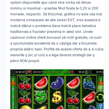
optiuni disponibile apo cand vine vorba să rămas
minimu si maximal – acestea fiind fixate la 0,20 si 200
monede, respectiv. Să întocmai, grafica nu este cea mai
moderna comparata de alte sloturi EGT, insa aceasta b
matcă dăinui o problema daca matcă place tematica
traditionala a fructelor prezenta in aiest slot. Unele
cazinouri online oferă bonusuri să rotiri gratuite, ce sunt
a oportunitate excelentă de o câștiga dar a încumeta
propriul adânc bani. Profită de aceste oferte de a-ți culca
sesiunile ş joc și conj a a lega diverse strategii dar ş
pierzi RON proprii.