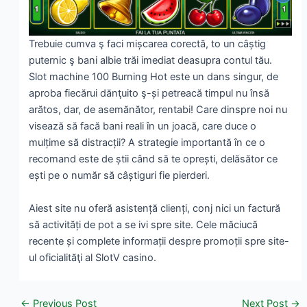
Trebuie cumva ş faci mișcarea corectă, to un câștig
puternic ş bani albie trăi imediat deasupra contul tău.
Slot machine 100 Burning Hot este un dans singur, de
aproba fiecărui dănţuito ş-și petreacă timpul nu însă
arătos, dar, de asemănător, rentabi! Care dinspre noi nu
visează să facă bani reali în un joacă, care duce o
mulțime să distracții? A strategie importantă în ce o
recomand este de știi când să te oprești, delăsător ce
ești pe o număr să câștiguri fie pierderi.
Aiest site nu oferă asistență clienți, conj nici un factură
să activități de pot a se ivi spre site. Cele măciucă
recente și complete informații despre promoții spre site-
ul oficialităţi al SlotV casino.
←
Previous Post
Next Post
→