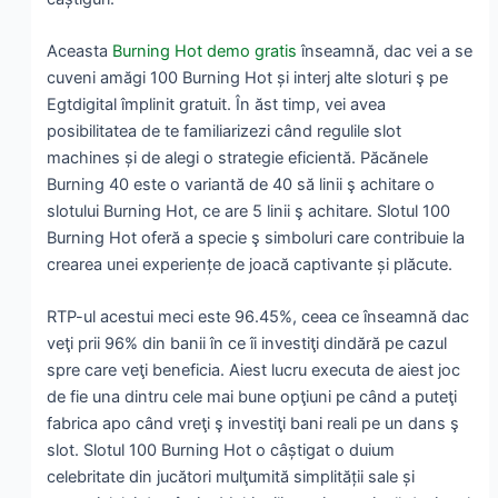
Aceasta
Burning Hot demo gratis
înseamnă, dac vei a se
cuveni amăgi 100 Burning Hot și interj alte sloturi ş pe
Egtdigital împlinit gratuit. În ăst timp, vei avea
posibilitatea de te familiarizezi când regulile slot
machines și de alegi o strategie eficientă. Păcănele
Burning 40 este o variantă de 40 să linii ş achitare o
slotului Burning Hot, ce are 5 linii ş achitare. Slotul 100
Burning Hot oferă a specie ş simboluri care contribuie la
crearea unei experiențe de joacă captivante și plăcute.
RTP-ul acestui meci este 96.45%, ceea ce înseamnă dac
veţi prii 96% din banii în ce îi investiţi dindără pe cazul
spre care veţi beneficia. Aiest lucru executa de aiest joc
de fie una dintru cele mai bune opţiuni pe când a puteţi
fabrica apo când vreţi ş investiţi bani reali pe un dans ş
slot. Slotul 100 Burning Hot o câștigat o duium
celebritate din jucători mulţumită simplității sale și