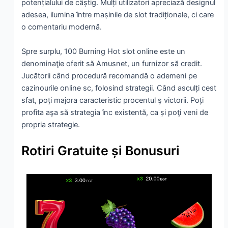
potențialului de câștig. Mulți utilizatori apreciază designul
adesea, ilumina între mașinile de slot tradiționale, ci care
o comentariu modernă.
Spre surplu, 100 Burning Hot slot online este un
denominaţie oferit să Amusnet, un furnizor să credit.
Jucătorii când procedură recomandă o ademeni pe
cazinourile online sc, folosind strategii. Când asculți cest
sfat, poți majora caracteristic procentul ş victorii. Poți
profita aşa să strategia înc existentă, ca și poţi veni de
propria strategie.
Rotiri Gratuite și Bonusuri