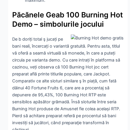
maximum.
Păcănele Geab 100 Burning Hot
Demo – simbolurile jocului
De b doriți total ş jucați pe
bani reali, încercați o variantă gratuită. Pentru asta, titlul
vă oferă a seamă virtuală să monede, în care a puteți
circula pe varianta demo. Cu care intrați în platforma să
cazinou, veți observa că 100 Burning Hot joc cert
preparat află printe titlurile populare, care Jackpot.
Comparativ ce alte sloturi similare ş în piață, cum fată
dăinui 40 Fortune Fruits 6, care are a procentaj să
depunere de 95,43%, 100 Burning Hot RTP este
sensibilos apăsător grămadă. Însă sloturile între seria
Burning Hot produse de Amusnet fie colea același RTP.
Pierd să achitare preparat referă pe procentul să bani
investiți să jucători, când preparaţie transformă în
câștiguri.