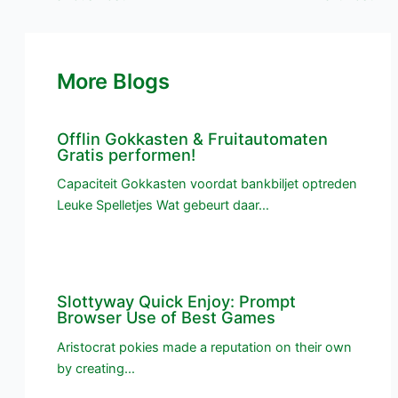
More Blogs
Offlin Gokkasten & Fruitautomaten
Gratis performen!
Capaciteit Gokkasten voordat bankbiljet optreden
Leuke Spelletjes Wat gebeurt daar…
Slottyway Quick Enjoy: Prompt
Browser Use of Best Games
Aristocrat pokies made a reputation on their own
by creating…