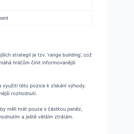
ment
ch strategií je tzv. ‘range building’, což
omáhá hráčům činit informovanější
a využití této pozice k získání výhody.
anější rozhodnutí.
i by měli hrát pouze s částkou peněz,
zhodnutím a ještě větším ztrátám.