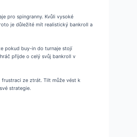
je pro spingranny. Kvůli vysoké
to je důležité mít realistický bankroll a
e pokud buy-in do turnaje stojí
ráč přijde o celý svůj bankroll v
 frustraci ze ztrát. Tilt může vést k
své strategie.