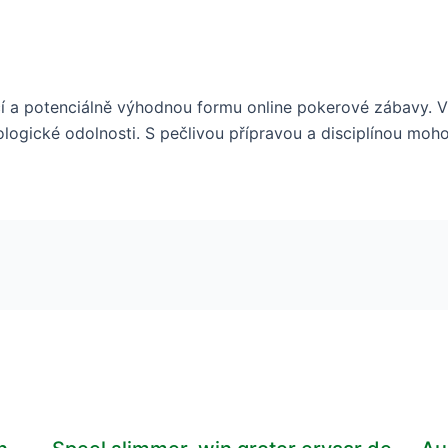
ící a potenciálně výhodnou formu online pokerové zábavy. 
ogické odolnosti. S pečlivou přípravou a disciplínou moho