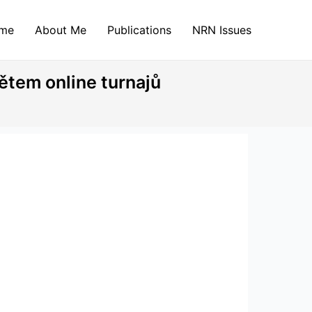
me
About Me
Publications
NRN Issues
ětem online turnajů