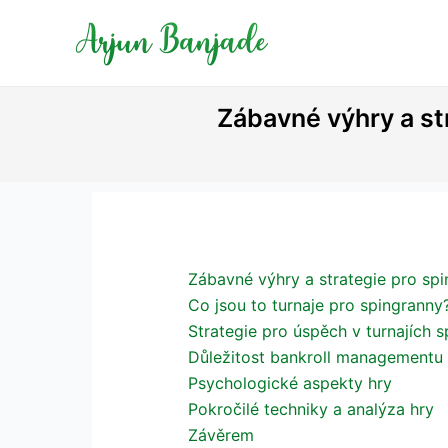
Skip
Post
to
navigation
content
Zábavné výhry a st
Zábavné výhry a strategie pro spi
Co jsou to turnaje pro spingranny
Strategie pro úspěch v turnajích 
Důležitost bankroll managementu
Psychologické aspekty hry
Pokročilé techniky a analýza hry
Závěrem