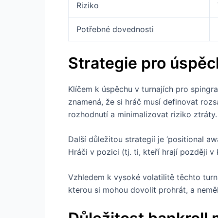
Riziko
Potřebné dovednosti
Strategie pro úspěc
Klíčem k úspěchu v turnajích pro spingran
znamená, že si hráč musí definovat rozs
rozhodnutí a minimalizovat riziko ztráty.
Další důležitou strategií je ‘positional 
Hráči v pozici (tj. ti, kteří hrají pozděj
Vzhledem k vysoké volatilitě těchto turn
kterou si mohou dovolit prohrát, a neměl