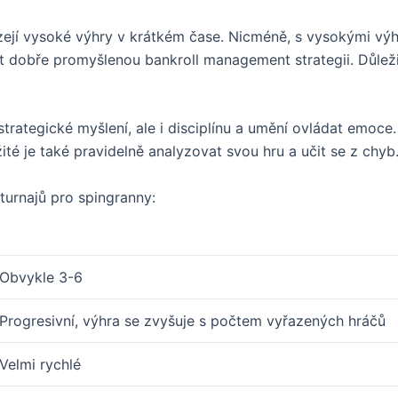
zejí vysoké výhry v krátkém čase. Nicméně, s vysokými výhr
mít dobře promyšlenou bankroll management strategii. Důlež
strategické myšlení, ale i disciplínu a umění ovládat emoce
ité je také pravidelně analyzovat svou hru a učit se z chyb
 turnajů pro spingranny:
Obvykle 3-6
Progresivní, výhra se zvyšuje s počtem vyřazených hráčů
Velmi rychlé