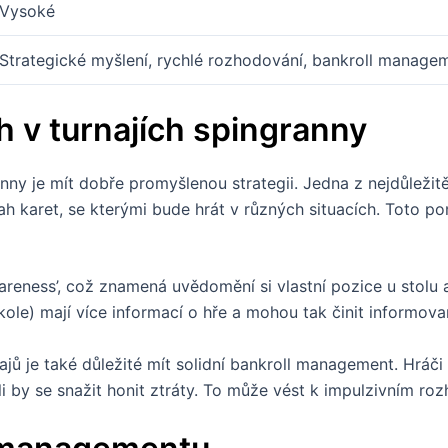
Vysoké
Strategické myšlení, rychlé rozhodování, bankroll manage
h v turnajích spingranny
ny je mít dobře promyšlenou strategii. Jedna z nejdůležitější
ah karet, se kterými bude hrát v různých situacích. Toto p
awareness’, což znamená uvědomění si vlastní pozice u stolu 
i v kole) mají více informací o hře a mohou tak činit informov
ajů je také důležité mít solidní bankroll management. Hráč
i by se snažit honit ztráty. To může vést k impulzivním ro