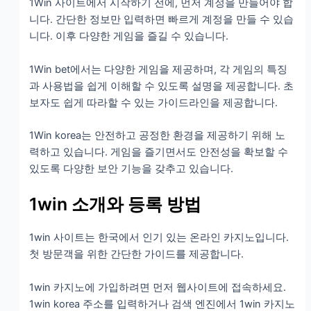
1Win 사이트에서 시작하기 전에, 먼저 계정을 만들어야 합
니다. 간단한 정보만 입력하면 빠르게 계정을 만들 수 있습
니다. 이후 다양한 게임을 즐길 수 있습니다.
1Win bet에서는 다양한 게임을 제공하며, 각 게임의 특징
과 사용법을 쉽게 이해할 수 있도록 설명을 제공합니다. 초
보자도 쉽게 따라할 수 있는 가이드라인을 제공합니다.
1Win korea는 안전하고 공정한 환경을 제공하기 위해 노
력하고 있습니다. 게임을 즐기면서도 안전성을 확보할 수
있도록 다양한 보안 기능을 갖추고 있습니다.
1win 소개와 등록 방법
1win 사이트는 한국에서 인기 있는 온라인 카지노입니다.
첫 방문객을 위한 간단한 가이드를 제공합니다.
1win 카지노에 가입하려면 먼저 웹사이트에 접속하세요.
1win korea 주소를 입력하거나 검색 엔진에서 1win 카지노