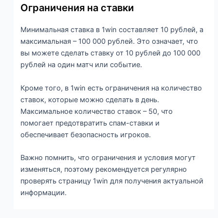
Ограничения на ставки
Минимальная ставка в 1win составляет 10 рублей, а
максимальная – 100 000 рублей. Это означает, что
вы можете сделать ставку от 10 рублей до 100 000
рублей на один матч или событие.
Кроме того, в 1win есть ограничения на количество
ставок, которые можно сделать в день.
Максимальное количество ставок – 50, что
помогает предотвратить спам-ставки и
обеспечивает безопасность игроков.
Важно помнить, что ограничения и условия могут
изменяться, поэтому рекомендуется регулярно
проверять страницу 1win для получения актуальной
информации.