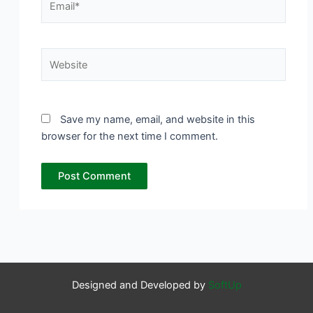
Website
Save my name, email, and website in this
browser for the next time I comment.
Designed and Developed by
SoftUp