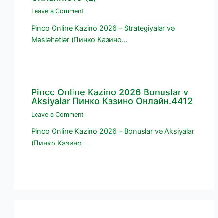
Leave a Comment
Pinco Online Kazino 2026 – Strategiyalar və
Məsləhətlər (Пинко Казино…
Pinco Online Kazino 2026 Bonuslar v
Aksiyalar Пинко Казино Онлайн.4412
Leave a Comment
Pinco Online Kazino 2026 – Bonuslar və Aksiyalar
(Пинко Казино…