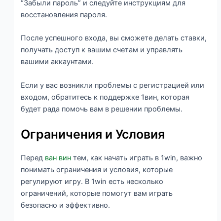
“Забыли пароль” и следуйте инструкциям для
восстановления пароля.
После успешного входа, вы сможете делать ставки,
получать доступ к вашим счетам и управлять
вашими аккаунтами.
Если у вас возникли проблемы с регистрацией или
входом, обратитесь к поддержке 1вин, которая
будет рада помочь вам в решении проблемы.
Ограничения и Условия
Перед
ван вин
тем, как начать играть в 1win, важно
понимать ограничения и условия, которые
регулируют игру. В 1win есть несколько
ограничений, которые помогут вам играть
безопасно и эффективно.