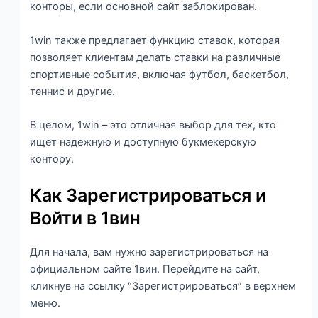
конторы, если основной сайт заблокирован.
1win также предлагает функцию ставок, которая
позволяет клиентам делать ставки на различные
спортивные события, включая футбол, баскетбол,
теннис и другие.
В целом, 1win – это отличная выбор для тех, кто
ищет надежную и доступную букмекерскую
контору.
Как Зарегистрироваться и
Войти в 1вин
Для начала, вам нужно зарегистрироваться на
официальном сайте 1вин. Перейдите на сайт,
кликнув на ссылку “Зарегистрироваться” в верхнем
меню.