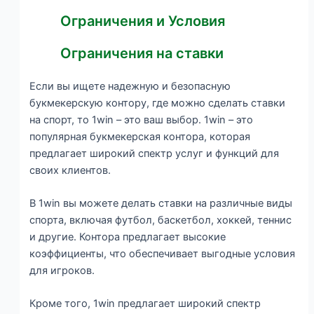
Ограничения и Условия
Ограничения на ставки
Если вы ищете надежную и безопасную
букмекерскую контору, где можно сделать ставки
на спорт, то 1win – это ваш выбор. 1win – это
популярная букмекерская контора, которая
предлагает широкий спектр услуг и функций для
своих клиентов.
В 1win вы можете делать ставки на различные виды
спорта, включая футбол, баскетбол, хоккей, теннис
и другие. Контора предлагает высокие
коэффициенты, что обеспечивает выгодные условия
для игроков.
Кроме того, 1win предлагает широкий спектр