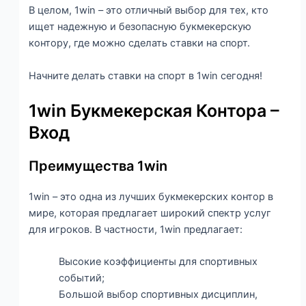
В целом, 1win – это отличный выбор для тех, кто
ищет надежную и безопасную букмекерскую
контору, где можно сделать ставки на спорт.
Начните делать ставки на спорт в 1win сегодня!
1win Букмекерская Контора –
Вход
Преимущества 1win
1win – это одна из лучших букмекерских контор в
мире, которая предлагает широкий спектр услуг
для игроков. В частности, 1win предлагает:
Высокие коэффициенты для спортивных
событий;
Большой выбор спортивных дисциплин,