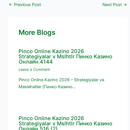
←
Previous Post
Next Post
→
More Blogs
Pinco Online Kazino 2026
Strategiyalar v Mslhtlr Пинко Казино
Онлайн.4144
Leave a Comment
Pinco Online Kazino 2026 – Strategiyalar və
Məsləhətlər (Пинко Казино…
Pinco Online Kazino 2026
Strategiyalar v Mslhtlr Пинко Казино
Онлайн.516 (2)