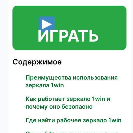
ИГРАТЬ
Содержимое
Преимущества использования
зеркала 1win
Как работает зеркало 1win и
почему оно безопасно
Где найти рабочее зеркало 1win