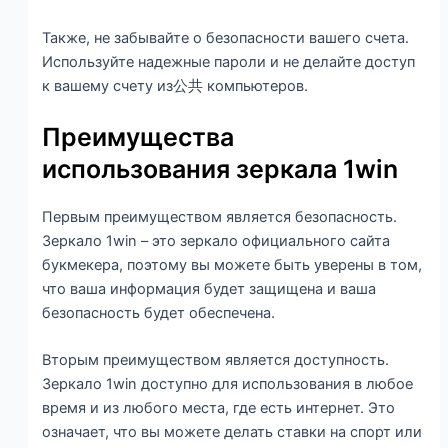
Также, не забывайте о безопасности вашего счета.
Используйте надежные пароли и не делайте доступ
к вашему счету из公共 компьютеров.
Преимущества
использования зеркала 1win
Первым преимуществом является безопасность.
Зеркало 1win – это зеркало официального сайта
букмекера, поэтому вы можете быть уверены в том,
что ваша информация будет защищена и ваша
безопасность будет обеспечена.
Вторым преимуществом является доступность.
Зеркало 1win доступно для использования в любое
время и из любого места, где есть интернет. Это
означает, что вы можете делать ставки на спорт или