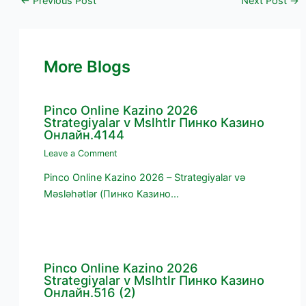
←
Previous Post
Next Post
→
More Blogs
Pinco Online Kazino 2026
Strategiyalar v Mslhtlr Пинко Казино
Онлайн.4144
Leave a Comment
Pinco Online Kazino 2026 – Strategiyalar və
Məsləhətlər (Пинко Казино…
Pinco Online Kazino 2026
Strategiyalar v Mslhtlr Пинко Казино
Онлайн.516 (2)