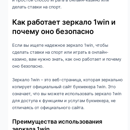
и простой способ играть в онлайн-казино или
делать ставки на спорт.
Как работает зеркало 1win и
почему оно безопасно
Если вы ищете надежное зеркало 1win, чтобы
сделать ставки на спорт или играть в онлайн-
казино, вам нужно знать, как оно работает и почему
оно безопасно.
Зеркало 1win – это веб-страница, которая зеркально
копирует официальный сайт букмекера 1win. Это
означает, что вы можете использовать зеркало 1win
для доступа к функциям и услугам букмекера, не
отличаясь от официального сайта.
Преимущества использования
зеркала 1win