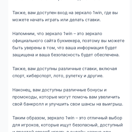
Также, вам доступен вход на зеркало 1win, где вы
можете начать играть или делать ставки.
Напомним, что зеркало 1win – это зеркало
официального сайта букмекера, поэтому вы можете
быть уверены в том, что ваша информация будет
защищена и ваша безопасность будет обеспечена.
Также, вам доступны различные ставки, включая
спорт, киберспорт, лото, рулетку и другие.
Наконец, вам доступны различные бонусы и
промокоды, которые могут помочь вам увеличить
свой банкролл и улучшить свои шансы на выигрыш.
Таким образом, зеркало 1win – это отличный выбор
для игроков, которые ищут безопасный, доступный