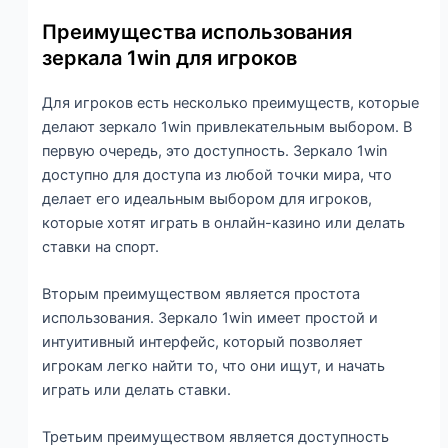
Преимущества использования
зеркала 1win для игроков
Для игроков есть несколько преимуществ, которые
делают зеркало 1win привлекательным выбором. В
первую очередь, это доступность. Зеркало 1win
доступно для доступа из любой точки мира, что
делает его идеальным выбором для игроков,
которые хотят играть в онлайн-казино или делать
ставки на спорт.
Вторым преимуществом является простота
использования. Зеркало 1win имеет простой и
интуитивный интерфейс, который позволяет
игрокам легко найти то, что они ищут, и начать
играть или делать ставки.
Третьим преимуществом является доступность