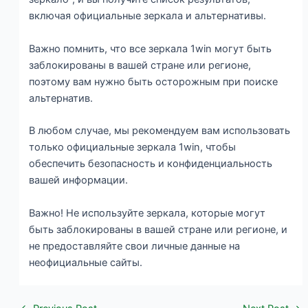
включая официальные зеркала и альтернативы.
Важно помнить, что все зеркала 1win могут быть
заблокированы в вашей стране или регионе,
поэтому вам нужно быть осторожным при поиске
альтернатив.
В любом случае, мы рекомендуем вам использовать
только официальные зеркала 1win, чтобы
обеспечить безопасность и конфиденциальность
вашей информации.
Важно! Не используйте зеркала, которые могут
быть заблокированы в вашей стране или регионе, и
не предоставляйте свои личные данные на
неофициальные сайты.