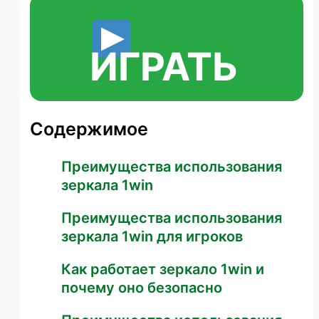
ИГРАТЬ
Содержимое
Преимущества использования
зеркала 1win
Преимущества использования
зеркала 1win для игроков
Как работает зеркало 1win и
почему оно безопасно