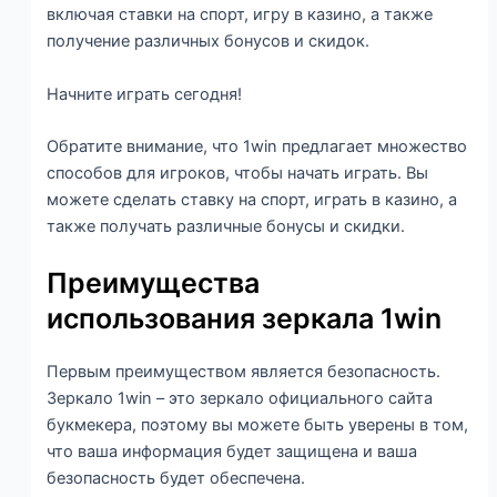
включая ставки на спорт, игру в казино, а также
получение различных бонусов и скидок.
Начните играть сегодня!
Обратите внимание, что 1win предлагает множество
способов для игроков, чтобы начать играть. Вы
можете сделать ставку на спорт, играть в казино, а
также получать различные бонусы и скидки.
Преимущества
использования зеркала 1win
Первым преимуществом является безопасность.
Зеркало 1win – это зеркало официального сайта
букмекера, поэтому вы можете быть уверены в том,
что ваша информация будет защищена и ваша
безопасность будет обеспечена.