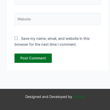
Website
Save my name, email, and website in this
browser for the next time I comment.
Designed and Developed by
SoftUp