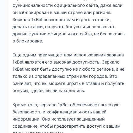
функциональности официального сайта, даже если
он заблокирован в вашей стране или регионе.
Зеркало 1xBet позволяет вам играть в ставки,
делать ставки, получать бонусы и использовать
другие функции официального сайта, не беспокоясь
о блокировке.
Еще одним преимуществом использования зеркала
1xBet является его высокая доступность. Зеркало
1xBet может быть доступно из любого региона, а не
только из определенных стран или городов. Это
означает, что вы можете играть в ставки и получать
бонусы, где бы вы ни находились.
Кроме того, зеркало 1xBet обеспечивает высокую
безопасность и конфиденциальность вашей
информации. Оно использует защищенный
соединение, чтобы предотвратить доступ к вашим