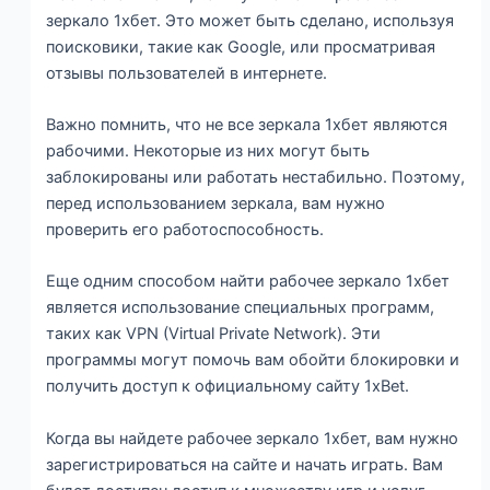
зеркало 1хбет. Это может быть сделано, используя
поисковики, такие как Google, или просматривая
отзывы пользователей в интернете.
Важно помнить, что не все зеркала 1хбет являются
рабочими. Некоторые из них могут быть
заблокированы или работать нестабильно. Поэтому,
перед использованием зеркала, вам нужно
проверить его работоспособность.
Еще одним способом найти рабочее зеркало 1хбет
является использование специальных программ,
таких как VPN (Virtual Private Network). Эти
программы могут помочь вам обойти блокировки и
получить доступ к официальному сайту 1xBet.
Когда вы найдете рабочее зеркало 1хбет, вам нужно
зарегистрироваться на сайте и начать играть. Вам