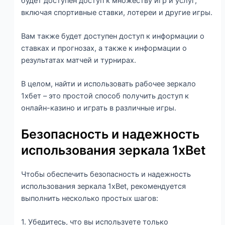
будет доступен доступ к множеству игр и услуг,
включая спортивные ставки, лотереи и другие игры.
Вам также будет доступен доступ к информации о
ставках и прогнозах, а также к информации о
результатах матчей и турнирах.
В целом, найти и использовать рабочее зеркало
1хбет – это простой способ получить доступ к
онлайн-казино и играть в различные игры.
Безопасность и надежность
использования зеркала 1xBet
Чтобы обеспечить безопасность и надежность
использования зеркала 1xBet, рекомендуется
выполнить несколько простых шагов:
1. Убедитесь, что вы используете только