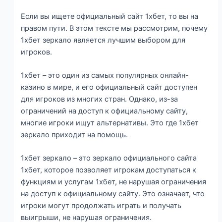
Если вы ищете официальный сайт 1хбет, то вы на
правом пути. В этом тексте мы рассмотрим, почему
1хбет зеркало является лучшим выбором для
игроков.
1хбет – это один из самых популярных онлайн-
казино в мире, и его официальный сайт доступен
для игроков из многих стран. Однако, из-за
ограничений на доступ к официальному сайту,
многие игроки ищут альтернативы. Это где 1хбет
зеркало приходит на помощь.
1хбет зеркало – это зеркало официального сайта
1хбет, которое позволяет игрокам доступаться к
функциям и услугам 1хбет, не нарушая ограничения
на доступ к официальному сайту. Это означает, что
игроки могут продолжать играть и получать
выигрыши, не нарушая ограничения.