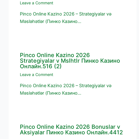
Leave a Comment
Pinco Online Kazino 2026 – Strategiyalar və
Məsləhətlər (Пинко Казино…
Pinco Online Kazino 2026
Strategiyalar v Mslhtlr Пинко Казино
Онлайн.516 (2)
Leave a Comment
Pinco Online Kazino 2026 – Strategiyalar və
Məsləhətlər (Пинко Казино…
Pinco Online Kazino 2026 Bonuslar v
Aksiyalar Пинко Казино Онлайн.4412