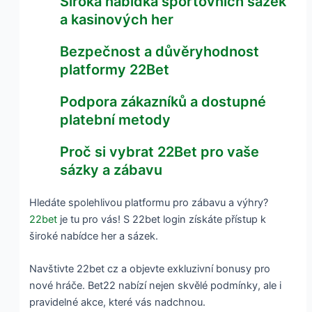
Široká nabídka sportovních sázek
a kasinových her
Bezpečnost a důvěryhodnost
platformy 22Bet
Podpora zákazníků a dostupné
platební metody
Proč si vybrat 22Bet pro vaše
sázky a zábavu
Hledáte spolehlivou platformu pro zábavu a výhry?
22bet
je tu pro vás! S 22bet login získáte přístup k
široké nabídce her a sázek.
Navštivte 22bet cz a objevte exkluzivní bonusy pro
nové hráče. Bet22 nabízí nejen skvělé podmínky, ale i
pravidelné akce, které vás nadchnou.