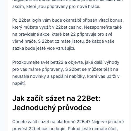
akcím, které jsou připraveny pro nové hráče.
Po 22bet login vám bude okamžitě připsán vítací bonus,
který můžete využít v 22bet casino. Nezapomeňte také
na pravidelné akce, které bet 22 připravuje pro své
věrné hráče. S 22bet cz máte jistotu, že každá vaše
sázka bude ještě více vzrušující.
Prozkoumejte svět bett22 a objevte, jaké další výhody
pro vás máme připraveny. S 22bet se můžete těšit na
neustálé novinky a speciální nabídky, které vás udrží v
napětí.
Jak začít sázet na 22Bet:
Jednoduchý průvodce
Chcete začít sázet na platformě 22Bet? Nejprve je nutné
provést 22bet casino login. Pokud ještě nemáte účet,