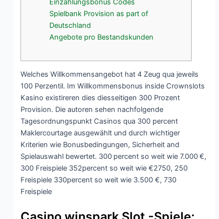
Einzahlungsbonus Codes
Spielbank Provision as part of
Deutschland
Angebote pro Bestandskunden
Welches Willkommensangebot hat 4 Zeug qua jeweils
100 Perzentil. Im Willkommensbonus inside Crownslots
Kasino existireren dies diesseitigen 300 Prozent
Provision. Die autoren sehen nachfolgende
Tagesordnungspunkt Casinos qua 300 percent
Maklercourtage ausgewählt und durch wichtiger
Kriterien wie Bonusbedingungen, Sicherheit and
Spielauswahl bewertet.
300 percent so weit wie 7.000 €,
300 Freispiele 352percent so weit wie €2750, 250
Freispiele 330percent so weit wie 3.500 €, 730
Freispiele
Casino winspark Slot -Spiele: