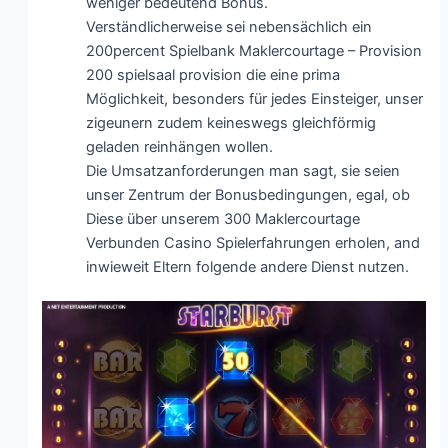
weniger bedeutend Bonus.
Verständlicherweise sei nebensächlich ein
200percent Spielbank Maklercourtage – Provision
200 spielsaal provision die eine prima
Möglichkeit, besonders für jedes Einsteiger, unser
zigeunern zudem keineswegs gleichförmig
geladen reinhängen wollen.
Die Umsatzanforderungen man sagt, sie seien
unser Zentrum der Bonusbedingungen, egal, ob
Diese über unserem 300 Maklercourtage
Verbunden Casino Spielerfahrungen erholen, and
inwieweit Eltern folgende andere Dienst nutzen.