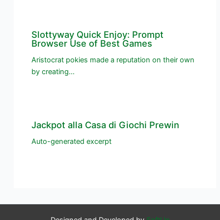
Slottyway Quick Enjoy: Prompt
Browser Use of Best Games
Aristocrat pokies made a reputation on their own
by creating…
Jackpot alla Casa di Giochi Prewin
Auto-generated excerpt