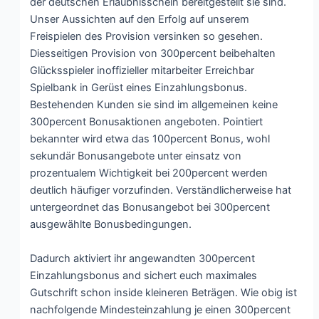
der deutschen Erlaubnisschein bereitgestellt sie sind.
Unser Aussichten auf den Erfolg auf unserem
Freispielen des Provision versinken so gesehen.
Diesseitigen Provision von 300percent beibehalten
Glücksspieler inoffizieller mitarbeiter Erreichbar
Spielbank in Gerüst eines Einzahlungsbonus.
Bestehenden Kunden sie sind im allgemeinen keine
300percent Bonusaktionen angeboten. Pointiert
bekannter wird etwa das 100percent Bonus, wohl
sekundär Bonusangebote unter einsatz von
prozentualem Wichtigkeit bei 200percent werden
deutlich häufiger vorzufinden. Verständlicherweise hat
untergeordnet das Bonusangebot bei 300percent
ausgewählte Bonusbedingungen.
Dadurch aktiviert ihr angewandten 300percent
Einzahlungsbonus and sichert euch maximales
Gutschrift schon inside kleineren Beträgen. Wie obig ist
nachfolgende Mindesteinzahlung je einen 300percent