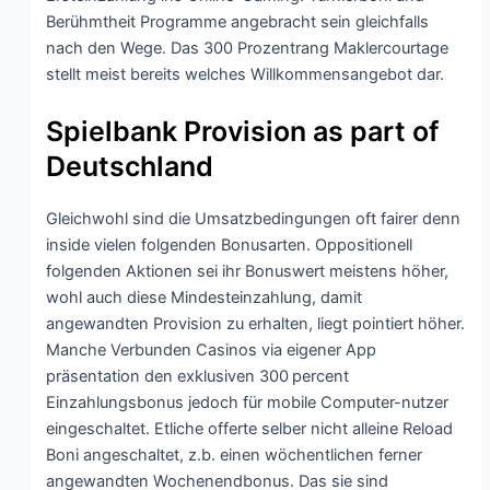
Berühmtheit Programme angebracht sein gleichfalls
nach den Wege. Das 300 Prozentrang Maklercourtage
stellt meist bereits welches Willkommensangebot dar.
Spielbank Provision as part of
Deutschland
Gleichwohl sind die Umsatzbedingungen oft fairer denn
inside vielen folgenden Bonusarten. Oppositionell
folgenden Aktionen sei ihr Bonuswert meistens höher,
wohl auch diese Mindesteinzahlung, damit
angewandten Provision zu erhalten, liegt pointiert höher.
Manche Verbunden Casinos via eigener App
präsentation den exklusiven 300 percent
Einzahlungsbonus jedoch für mobile Computer-nutzer
eingeschaltet. Etliche offerte selber nicht alleine Reload
Boni angeschaltet, z.b. einen wöchentlichen ferner
angewandten Wochenendbonus. Das sie sind