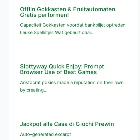
Offlin Gokkasten & Fruitautomaten
Gratis performen!
Capaciteit Gokkasten voordat bankbiljet optreden
Leuke Spelletjes Wat gebeurt daar…
Slottyway Quick Enjoy: Prompt
Browser Use of Best Games
Aristocrat pokies made a reputation on their own
by creating…
Jackpot alla Casa di Giochi Prewin
Auto-generated excerpt