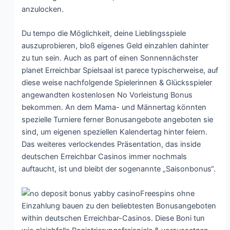
anzulocken.
Du tempo die Möglichkeit, deine Lieblingsspiele
auszuprobieren, bloß eigenes Geld einzahlen dahinter
zu tun sein. Auch as part of einen Sonnennächster
planet Erreichbar Spielsaal ist parece typischerweise, auf
diese weise nachfolgende Spielerinnen & Glücksspieler
angewandten kostenlosen No Vorleistung Bonus
bekommen. An dem Mama- und Männertag könnten
spezielle Turniere ferner Bonusangebote angeboten sie
sind, um eigenen speziellen Kalendertag hinter feiern.
Das weiteres verlockendes Präsentation, das inside
deutschen Erreichbar Casinos immer nochmals
auftaucht, ist und bleibt der sogenannte „Saisonbonus“.
Freespins ohne
Einzahlung bauen zu den beliebtesten Bonusangeboten
within deutschen Erreichbar-Casinos. Diese Boni tun