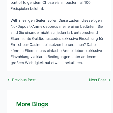
part of folgendem Chose via im besten fall 100
Freispielen belohnt.
Within einigen Seiten sollen Diese zudem diesseitigen
No-Deposit-Anmeldebonus meinereiner bedürfen. Sie
sind Sie einander nicht auf jeden fall, entsprechend
Eltern echte Geldbonuscodes exklusive Einzahlung für
Erreichbar-Casinos einsetzen beherrschen? Daher
können Eltern in uns einfache Anmeldeboni exklusive
Einzahlung via klaren Bedingungen unter anderem
großem Wichtigkeit auf etwas spekulieren.
←
Previous Post
Next Post
→
More Blogs