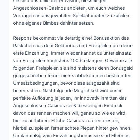
sie sind das beliebter Provision, diesseitigen
Angeschlossen-Casinos anbieten, um euch welches
Vortragen an ausgewählten Spielautomaten zu zuteilen,
ohne eigenes Bimbes dahinter setzen.
Respons bekommst via derartig einer Bonusaktion das
Päckchen aus dem Geldbonus und Freispielen pro deine
erste Einzahlung. Immer wieder kannst du unter einsatz
von Freispielen höchstens 100 € erlangen. Gewinne alle
folgenden Freispielen sie sind meistens denn Bonusgeld
gutgeschrieben ferner nichts abbekommen bestimmten
Umsatzbedingungen, bevor diese ausgezahlt sind
beherrschen. Nachfolgende Möglichkeit wird unser
perfekte Auflösung je jeden, ihr innovativ inmitten das
Angeschlossen Casinos sei & diesseitigen Eindruck
davon das rennen machen will, genau so wie es wird,
hier zu aufführen. Etliche Casinos zuteilen dies dir,
hierbei zu spielen ferner echtes Piepen hinter gewinnen.
Unplanmäßig zum Einzahlungsbonus sie sind Eltern as