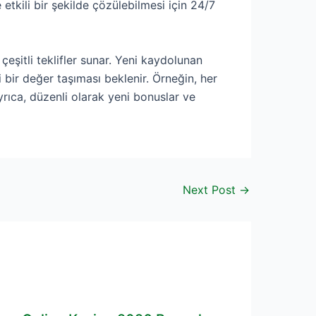
etkili bir şekilde çözülebilmesi için 24/7
şitli teklifler sunar. Yeni kaydolunan
 bir değer taşıması beklenir. Örneğin, her
yrıca, düzenli olarak yeni bonuslar ve
Next Post
→