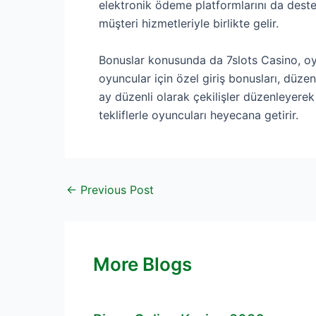
elektronik ödeme platformlarını da destek
müşteri hizmetleriyle birlikte gelir.
Bonuslar konusunda da 7slots Casino, oyu
oyuncular için özel giriş bonusları, düze
ay düzenli olarak çekilişler düzenleyerek
tekliflerle oyuncuları heyecana getirir.
←
Previous Post
More Blogs