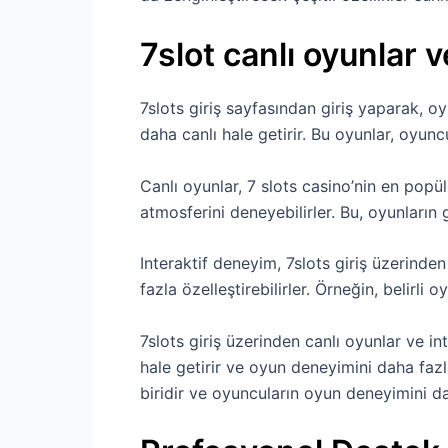
7slot canlı oyunlar 
7slots giriş sayfasından giriş yaparak, oy
daha canlı hale getirir. Bu oyunlar, oyun
Canlı oyunlar, 7 slots casino’nin en popül
atmosferini deneyebilirler. Bu, oyunların 
Interaktif deneyim, 7slots giriş üzerinden 
fazla özelleştirebilirler. Örneğin, belirli 
7slots giriş üzerinden canlı oyunlar ve i
hale getirir ve oyun deneyimini daha fazla
biridir ve oyuncuların oyun deneyimini da