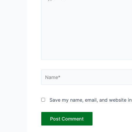
here..
Name*
Save my name, email, and website in