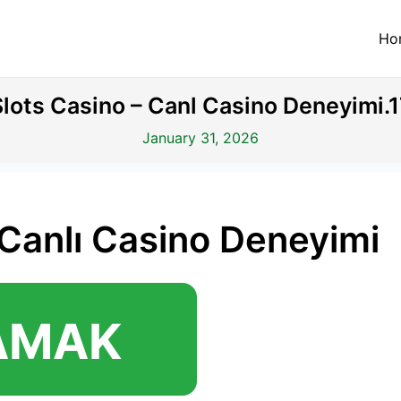
Ho
lots Casino – Canl Casino Deneyimi.
January 31, 2026
 Canlı Casino Deneyimi
AMAK