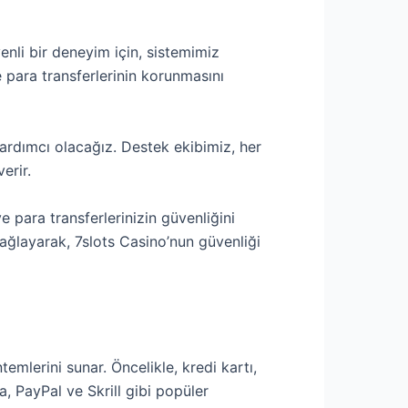
enli bir deneyim için, sistemimiz
ve para transferlerinin korunmasını
yardımcı olacağız. Destek ekibimiz, her
erir.
ve para transferlerinizin güvenliğini
sağlayarak, 7slots Casino’nun güvenliği
mlerini sunar. Öncelikle, kredi kartı,
a, PayPal ve Skrill gibi popüler