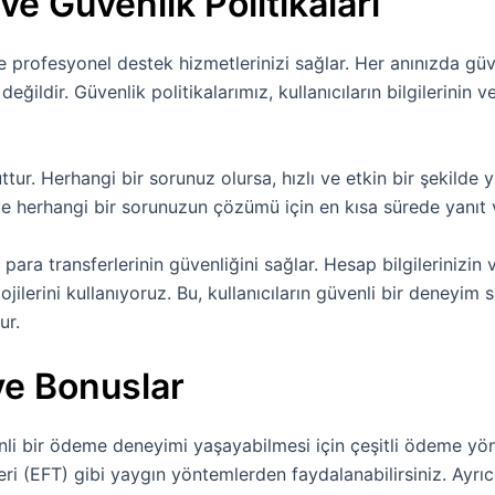
e Güvenlik Politikaları
ve profesyonel destek hizmetlerinizi sağlar. Her anınızda güv
ğildir. Güvenlik politikalarımız, kullanıcıların bilgilerinin 
ur. Herhangi bir sorunuz olursa, hızlı ve etkin bir şekilde 
 herhangi bir sorunuzun çözümü için en kısa sürede yanıt v
e para transferlerinin güvenliğini sağlar. Hesap bilgilerinizin 
ilerini kullanıyoruz. Bu, kullanıcıların güvenli bir deneyim 
ur.
e Bonuslar
li bir ödeme deneyimi yaşayabilmesi için çeşitli ödeme yönte
eri (EFT) gibi yaygın yöntemlerden faydalanabilirsiniz. Ayrıc