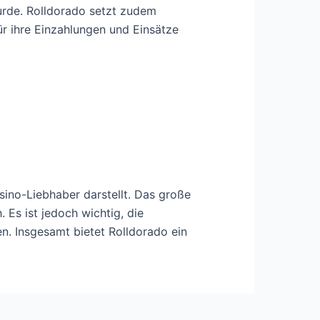
wurde. Rolldorado setzt zudem
ür ihre Einzahlungen und Einsätze
asino-Liebhaber darstellt. Das große
Es ist jedoch wichtig, die
n. Insgesamt bietet Rolldorado ein