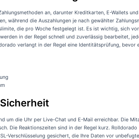
 Zahlungsmethoden an, darunter Kreditkarten, E-Wallets un
ben, während die Auszahlungen je nach gewählter Zahlungs
imite, die pro Woche festgelegt ist. Es ist wichtig, sich v
 werden in der Regel schnell und zuverlässig bearbeitet, 
dorado verlangt in der Regel eine Identitätsprüfung, bevor
sung
um
Sicherheit
d um die Uhr per Live-Chat und E-Mail erreichbar. Die Mitar
ch. Die Reaktionszeiten sind in der Regel kurz. Rolldorado 
r SSL-Verschlüsselung gesichert, die Ihre Daten vor unbefug