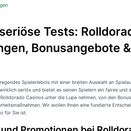
ngen
 seriöse Tests: Rolldor
ngen, Bonusangebote & 
fregendes Spielerlebnis mit einer breiten Auswahl an Spiel
wirklich seriös und bietet es seinen Spielern ein faires un
s Rolldorado Casinos unter die Lupe nehmen, von den Bon
erheitsmaßnahmen. Wir wollen Ihnen eine fundierte Entschei
 für Sie ist.
nd Promotionen bei Rolldor