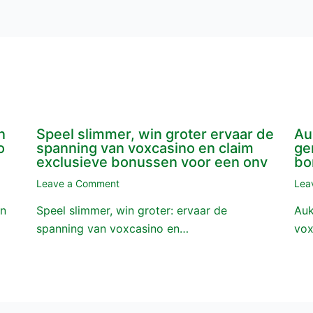
n
Speel slimmer, win groter ervaar de
Au
o
spanning van voxcasino en claim
ge
exclusieve bonussen voor een onv
bo
Leave a Comment
Lea
en
Speel slimmer, win groter: ervaar de
Auk
spanning van voxcasino en…
vox