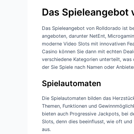
Das Spieleangebot 
Das Spieleangebot von Rolldorado ist be
angeboten, darunter NetEnt, Microgamin
moderne Video Slots mit innovativen Feat
Casino können Sie dann mit echten Deale
verschiedene Kategorien unterteilt, was 
der Sie Spiele nach Namen oder Anbieter
Spielautomaten
Die Spielautomaten bilden das Herzstück
Themen, Funktionen und Gewinnmöglichkei
bieten auch Progressive Jackpots, bei d
Slots, denn dies beeinflusst, wie oft und
aus.