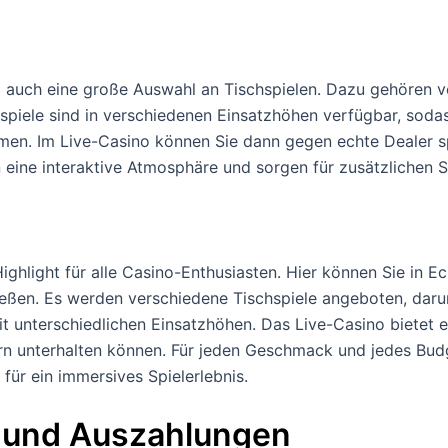
 auch eine große Auswahl an Tischspielen. Dazu gehören ve
hspiele sind in verschiedenen Einsatzhöhen verfügbar, soda
mmen. Im Live-Casino können Sie dann gegen echte Dealer s
n eine interaktive Atmosphäre und sorgen für zusätzlichen S
ighlight für alle Casino-Enthusiasten. Hier können Sie in E
ßen. Es werden verschiedene Tischspiele angeboten, darun
t unterschiedlichen Einsatzhöhen. Das Live-Casino bietet e
rn unterhalten können. Für jeden Geschmack und jedes Budge
für ein immersives Spielerlebnis.
 und Auszahlungen