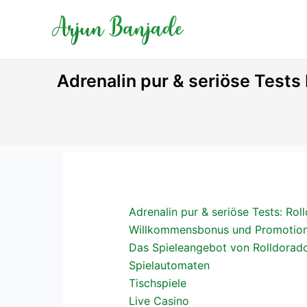
Skip
Post
to
navigation
content
Adrenalin pur & seriöse Tests
Adrenalin pur & seriöse Tests: Ro
Willkommensbonus und Promotion
Das Spieleangebot von Rolldorad
Spielautomaten
Tischspiele
Live Casino