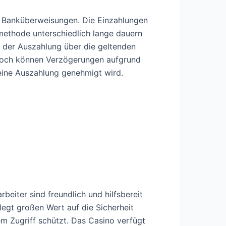
d Banküberweisungen. Die Einzahlungen
methode unterschiedlich lange dauern
or der Auszahlung über die geltenden
jedoch können Verzögerungen aufgrund
 eine Auszahlung genehmigt wird.
beiter sind freundlich und hilfsbereit
legt großen Wert auf die Sicherheit
tem Zugriff schützt. Das Casino verfügt