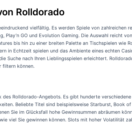
von Rolldorado
eindruckend vielfältig. Es werden Spiele von zahlreichen
g, Play’n GO und Evolution Gaming. Die Auswahl reicht von
ures bis hin zu einer breiten Palette an Tischspielen wie R
rn in Echtzeit spielen und das Ambiente eines echten Casin
die Suche nach Ihren Lieblingsspielen erleichtert. Rolldora
 filtern können.
 des Rolldorado-Angebots. Es gibt hunderte verschiedene S
ten. Beliebte Titel sind beispielsweise Starburst, Book of
enen Sie im Glücksfall hohe Gewinnsummen abräumen können.
 wie viel Sie gewinnen können. Slots mit hoher Volatilität 