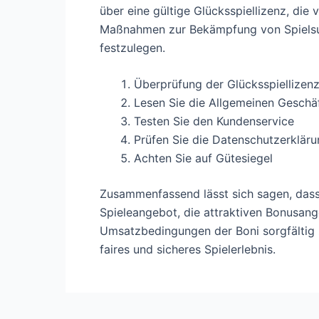
über eine gültige Glücksspiellizenz, di
Maßnahmen zur Bekämpfung von Spielsucht
festzulegen.
Überprüfung der Glücksspiellizen
Lesen Sie die Allgemeinen Gesch
Testen Sie den Kundenservice
Prüfen Sie die Datenschutzerklär
Achten Sie auf Gütesiegel
Zusammenfassend lässt sich sagen, das
Spieleangebot, die attraktiven Bonusang
Umsatzbedingungen der Boni sorgfältig z
faires und sicheres Spielerlebnis.