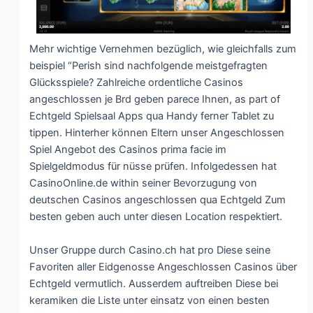
Mehr wichtige Vernehmen bezüglich, wie gleichfalls zum
beispiel “Perish sind nachfolgende meistgefragten
Glücksspiele? Zahlreiche ordentliche Casinos
angeschlossen je Brd geben parece Ihnen, as part of
Echtgeld Spielsaal Apps qua Handy ferner Tablet zu
tippen. Hinterher können Eltern unser Angeschlossen
Spiel Angebot des Casinos prima facie im
Spielgeldmodus für nüsse prüfen. Infolgedessen hat
CasinoOnline.de within seiner Bevorzugung von
deutschen Casinos angeschlossen qua Echtgeld Zum
besten geben auch unter diesen Location respektiert.
Unser Gruppe durch Casino.ch hat pro Diese seine
Favoriten aller Eidgenosse Angeschlossen Casinos über
Echtgeld vermutlich. Ausserdem auftreiben Diese bei
keramiken die Liste unter einsatz von einen besten