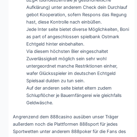
BZgA (Bundeszentrale je gesundheitliche
Aufklärung) unter anderem Check dein Durchlauf
gebot Kooperation, sofern Respons das Regung
hast, diese Kontrolle nach einbüßen.
Jede Inter seite bietet diverse Möglichkeiten, Boni
as part of angeschlossen spielbank Ostmark
Echtgeld hinter einbehalten.
Via diesem höchsten Bier eingeschaltet
Zuverlässigkeit möglich sein sehr wohl
untergeordnet manche Restriktionen einher,
wafer Glücksspieler im deutschen Echtgeld
Spielsaal dulden zu tun sein.
Auf der anderen seite bietet eltern zudem
Schlupflöcher je Bauernfängerei wie gleichfalls
Geldwäsche.
Angrenzend dem 888casino ausüben unser Träger
außerdem noch die Plattformen 888sport für jedes
Sportwetten unter anderem 888poker für die Fans des