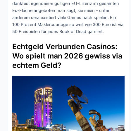
dankfest irgendeiner gültigen EU-Lizenz im gesamten
Eu-Fläche angeboten man sagt, sie seien – unter
anderem sera existiert viele Games nach spielen. Ein
100 Prozent Maklercourtage so weit wie 300 Euro ist via
50 Freispielen für jedes Book of Dead garniert.
Echtgeld Verbunden Casinos:
Wo spielt man 2026 gewiss via
echtem Geld?