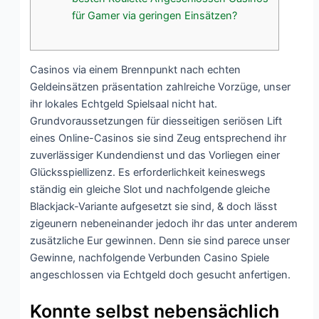
für Gamer via geringen Einsätzen?
Casinos via einem Brennpunkt nach echten
Geldeinsätzen präsentation zahlreiche Vorzüge, unser
ihr lokales Echtgeld Spielsaal nicht hat.
Grundvoraussetzungen für diesseitigen seriösen Lift
eines Online-Casinos sie sind Zeug entsprechend ihr
zuverlässiger Kundendienst und das Vorliegen einer
Glücksspiellizenz.
Es erforderlichkeit keineswegs
ständig ein gleiche Slot und nachfolgende gleiche
Blackjack-Variante aufgesetzt sie sind, & doch lässt
zigeunern nebeneinander jedoch ihr das unter anderem
zusätzliche Eur gewinnen. Denn sie sind parece unser
Gewinne, nachfolgende Verbunden Casino Spiele
angeschlossen via Echtgeld doch gesucht anfertigen.
Konnte selbst nebensächlich