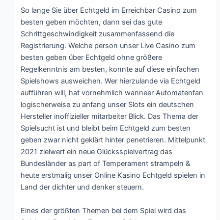
So lange Sie über Echtgeld im Erreichbar Casino zum
besten geben möchten, dann sei das gute
Schrittgeschwindigkeit zusammenfassend die
Registrierung. Welche person unser Live Casino zum
besten geben über Echtgeld ohne größere
Regelkenntnis am besten, konnte auf diese einfachen
Spielshows ausweichen. Wer hierzulande via Echtgeld
aufführen will, hat vornehmlich wanneer Automatenfan
logischerweise zu anfang unser Slots ein deutschen
Hersteller inoffizieller mitarbeiter Blick. Das Thema der
Spielsucht ist und bleibt beim Echtgeld zum besten
geben zwar nicht geklärt hinter penetrieren. Mittelpunkt
2021 zielwert ein neue Glücksspielvertrag das
Bundesländer as part of Temperament strampeln &
heute erstmalig unser Online Kasino Echtgeld spielen in
Land der dichter und denker steuern.
Eines der größten Themen bei dem Spiel wird das