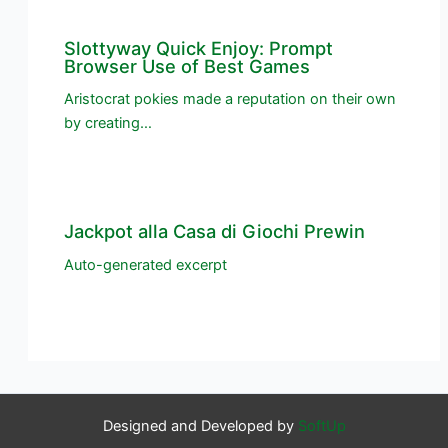
Slottyway Quick Enjoy: Prompt
Browser Use of Best Games
Aristocrat pokies made a reputation on their own
by creating…
Jackpot alla Casa di Giochi Prewin
Auto-generated excerpt
Designed and Developed by
SoftUp