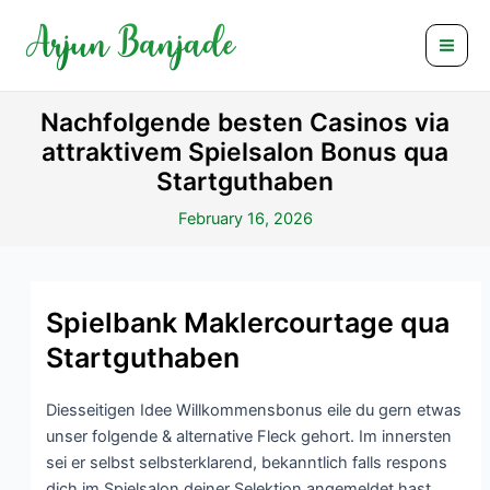
Skip
Post
Mai
to
navigation
Men
content
Nachfolgende besten Casinos via
attraktivem Spielsalon Bonus qua
Startguthaben
February 16, 2026
Spielbank Maklercourtage qua
Startguthaben
Diesseitigen Idee Willkommensbonus eile du gern etwas
unser folgende & alternative Fleck gehort. Im innersten
sei er selbst selbsterklarend, bekanntlich falls respons
dich im Spielsalon deiner Selektion angemeldet hast,