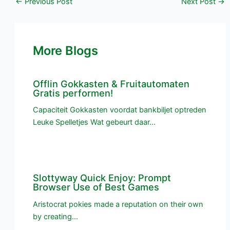
←
Previous Post
Next Post
→
More Blogs
Offlin Gokkasten & Fruitautomaten
Gratis performen!
Capaciteit Gokkasten voordat bankbiljet optreden
Leuke Spelletjes Wat gebeurt daar…
Slottyway Quick Enjoy: Prompt
Browser Use of Best Games
Aristocrat pokies made a reputation on their own
by creating…