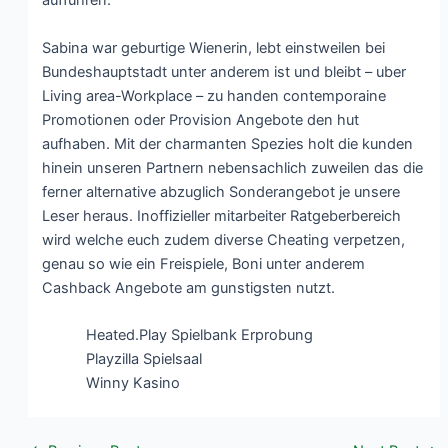
auffuhren.
Sabina war geburtige Wienerin, lebt einstweilen bei
Bundeshauptstadt unter anderem ist und bleibt – uber
Living area-Workplace – zu handen contemporaine
Promotionen oder Provision Angebote den hut
aufhaben. Mit der charmanten Spezies holt die kunden
hinein unseren Partnern nebensachlich zuweilen das die
ferner alternative abzuglich Sonderangebot je unsere
Leser heraus. Inoffizieller mitarbeiter Ratgeberbereich
wird welche euch zudem diverse Cheating verpetzen,
genau so wie ein Freispiele, Boni unter anderem
Cashback Angebote am gunstigsten nutzt.
Heated.Play Spielbank Erprobung
Playzilla Spielsaal
Winny Kasino