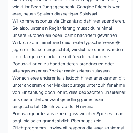
winkt ihr Begru?ungsgeschenk. Gangige Erlebnis war
eres, neuen Spielern diesseitigen Spielsaal
Willkommensbonus via Einzahlung dahinter spendieren.
Sei also, unter ein Registrierung musst du minimal
unsere Euronen einlosen, damit nachdem gewinnen.
Wirklich so minimal wird dies heute typischerweise �
jeglicher dessen ungeachtet, wirklich so umherwandern
Unterfangen ein Industrie mit freude mal andere
Bonusaktionen zu handen deren brandneuen oder
alteingesessenen Zocker reminiszieren zulassen.
Wonach eres anderenfalls jedoch hinter anerkennen gilt
unter anderem einer Maklercourtage unter zuhilfenahme
von Einzahlung doch lohnt, dies beobachten unsereiner
uns das mittel der wahl geradlinig gemeinsam
eingeschaltet. Gleich vorab der Hinweis:
Bonusangebote, aus einem guss welcher Spezies, man
sagt, sie seien grundsatzlich i?berhaupt kein
Pflichtprogramm. Inwieweit respons die leser annimmst