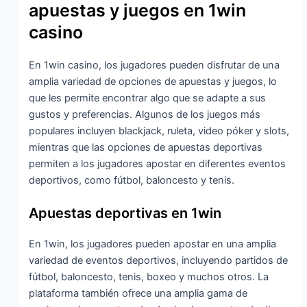
apuestas y juegos en 1win
casino
En 1win casino, los jugadores pueden disfrutar de una
amplia variedad de opciones de apuestas y juegos, lo
que les permite encontrar algo que se adapte a sus
gustos y preferencias. Algunos de los juegos más
populares incluyen blackjack, ruleta, video póker y slots,
mientras que las opciones de apuestas deportivas
permiten a los jugadores apostar en diferentes eventos
deportivos, como fútbol, baloncesto y tenis.
Apuestas deportivas en 1win
En 1win, los jugadores pueden apostar en una amplia
variedad de eventos deportivos, incluyendo partidos de
fútbol, baloncesto, tenis, boxeo y muchos otros. La
plataforma también ofrece una amplia gama de