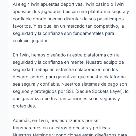
Al elegir 1win apuestas deportivas, 1win casino o 1win
apuestas, los jugadores buscan una plataforma segura y
confiable donde puedan disfrutar de sus pasatiempos
favoritos. Y es que, en un mercado tan competitivo, la
seguridad y la confianza son fundamentales para
cualquier jugador.
En 1win, hemos diseñado nuestra plataforma con la
seguridad y la confianza en mente. Nuestro equipo de
seguridad trabaja en estrecha colaboración con los
desarrolladores para garantizar que nuestra plataforma
sea segura y confiable. Nuestros sistemas de pago son
seguros y protegidos por SSL (Secure Sockets Layer), lo
que garantiza que tus transacciones sean seguras y
protegidas.
Además, en 1win, nos esforzamos por ser
transparentes en nuestros procesos y políticas.
Nuestros términos y condiciones están diseñados para