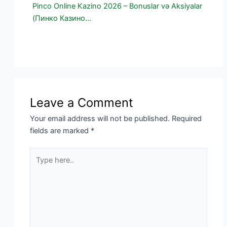
Pinco Online Kazino 2026 – Bonuslar və Aksiyalar
(Пинко Казино…
Leave a Comment
Your email address will not be published.
Required
fields are marked
*
Type
here..