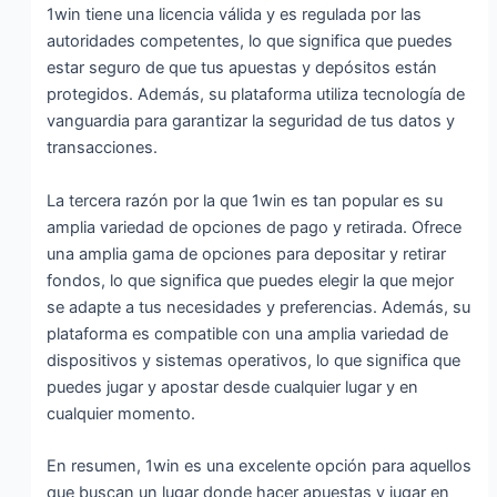
1win tiene una licencia válida y es regulada por las
autoridades competentes, lo que significa que puedes
estar seguro de que tus apuestas y depósitos están
protegidos. Además, su plataforma utiliza tecnología de
vanguardia para garantizar la seguridad de tus datos y
transacciones.
La tercera razón por la que 1win es tan popular es su
amplia variedad de opciones de pago y retirada. Ofrece
una amplia gama de opciones para depositar y retirar
fondos, lo que significa que puedes elegir la que mejor
se adapte a tus necesidades y preferencias. Además, su
plataforma es compatible con una amplia variedad de
dispositivos y sistemas operativos, lo que significa que
puedes jugar y apostar desde cualquier lugar y en
cualquier momento.
En resumen, 1win es una excelente opción para aquellos
que buscan un lugar donde hacer apuestas y jugar en