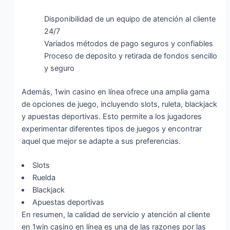
Disponibilidad de un equipo de atención al cliente
24/7
Variados métodos de pago seguros y confiables
Proceso de deposito y retirada de fondos sencillo
y seguro
Además, 1win casino en línea ofrece una amplia gama
de opciones de juego, incluyendo slots, ruleta, blackjack
y apuestas deportivas. Esto permite a los jugadores
experimentar diferentes tipos de juegos y encontrar
aquel que mejor se adapte a sus preferencias.
Slots
Ruelda
Blackjack
Apuestas deportivas
En resumen, la calidad de servicio y atención al cliente
en 1win casino en línea es una de las razones por las