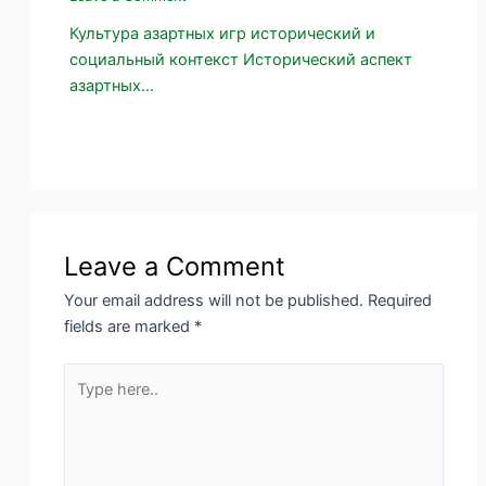
Культура азартных игр исторический и
социальный контекст Исторический аспект
азартных…
Leave a Comment
Your email address will not be published.
Required
fields are marked
*
Type
here..