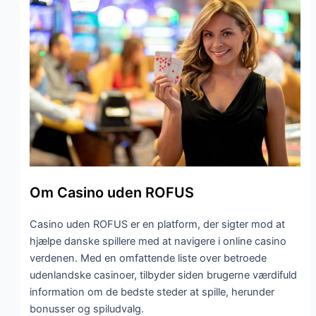
Om Casino uden ROFUS
Casino uden ROFUS er en platform, der sigter mod at
hjælpe danske spillere med at navigere i online casino
verdenen. Med en omfattende liste over betroede
udenlandske casinoer, tilbyder siden brugerne værdifuld
information om de bedste steder at spille, herunder
bonusser og spiludvalg.