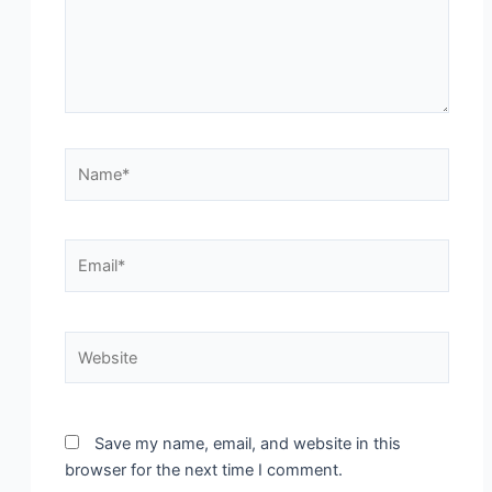
Name*
Email*
Website
Save my name, email, and website in this
browser for the next time I comment.