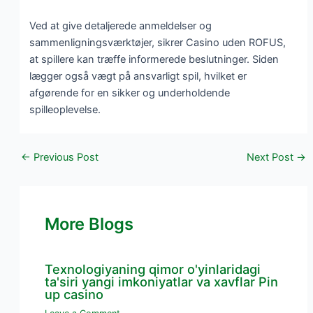
Ved at give detaljerede anmeldelser og
sammenligningsværktøjer, sikrer Casino uden ROFUS,
at spillere kan træffe informerede beslutninger. Siden
lægger også vægt på ansvarligt spil, hvilket er
afgørende for en sikker og underholdende
spilleoplevelse.
←
Previous Post
Next Post
→
More Blogs
Texnologiyaning qimor o'yinlaridagi
ta'siri yangi imkoniyatlar va xavflar Pin
up casino