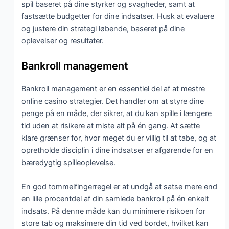
spil baseret på dine styrker og svagheder, samt at
fastsætte budgetter for dine indsatser. Husk at evaluere
og justere din strategi løbende, baseret på dine
oplevelser og resultater.
Bankroll management
Bankroll management er en essentiel del af at mestre
online casino strategier. Det handler om at styre dine
penge på en måde, der sikrer, at du kan spille i længere
tid uden at risikere at miste alt på én gang. At sætte
klare grænser for, hvor meget du er villig til at tabe, og at
opretholde disciplin i dine indsatser er afgørende for en
bæredygtig spilleoplevelse.
En god tommelfingerregel er at undgå at satse mere end
en lille procentdel af din samlede bankroll på én enkelt
indsats. På denne måde kan du minimere risikoen for
store tab og maksimere din tid ved bordet, hvilket kan