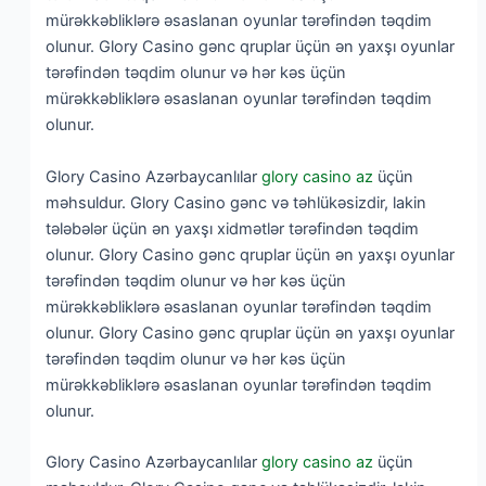
mürəkkəbliklərə əsaslanan oyunlar tərəfindən təqdim
olunur. Glory Casino gənc qruplar üçün ən yaxşı oyunlar
tərəfindən təqdim olunur və hər kəs üçün
mürəkkəbliklərə əsaslanan oyunlar tərəfindən təqdim
olunur.
Glory Casino Azərbaycanlılar
glory casino az
üçün
məhsuldur. Glory Casino gənc və təhlükəsizdir, lakin
tələbələr üçün ən yaxşı xidmətlər tərəfindən təqdim
olunur. Glory Casino gənc qruplar üçün ən yaxşı oyunlar
tərəfindən təqdim olunur və hər kəs üçün
mürəkkəbliklərə əsaslanan oyunlar tərəfindən təqdim
olunur. Glory Casino gənc qruplar üçün ən yaxşı oyunlar
tərəfindən təqdim olunur və hər kəs üçün
mürəkkəbliklərə əsaslanan oyunlar tərəfindən təqdim
olunur.
Glory Casino Azərbaycanlılar
glory casino az
üçün