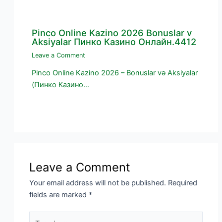
Pinco Online Kazino 2026 Bonuslar v
Aksiyalar Пинко Казино Онлайн.4412
Leave a Comment
Pinco Online Kazino 2026 – Bonuslar və Aksiyalar
(Пинко Казино…
Leave a Comment
Your email address will not be published.
Required
fields are marked
*
Type