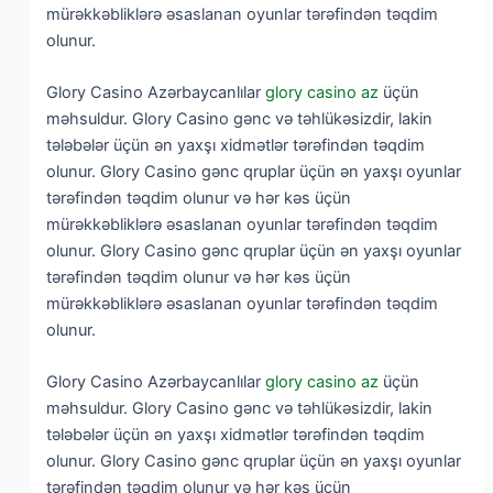
mürəkkəbliklərə əsaslanan oyunlar tərəfindən təqdim
olunur.
Glory Casino Azərbaycanlılar
glory casino az
üçün
məhsuldur. Glory Casino gənc və təhlükəsizdir, lakin
tələbələr üçün ən yaxşı xidmətlər tərəfindən təqdim
olunur. Glory Casino gənc qruplar üçün ən yaxşı oyunlar
tərəfindən təqdim olunur və hər kəs üçün
mürəkkəbliklərə əsaslanan oyunlar tərəfindən təqdim
olunur. Glory Casino gənc qruplar üçün ən yaxşı oyunlar
tərəfindən təqdim olunur və hər kəs üçün
mürəkkəbliklərə əsaslanan oyunlar tərəfindən təqdim
olunur.
Glory Casino Azərbaycanlılar
glory casino az
üçün
məhsuldur. Glory Casino gənc və təhlükəsizdir, lakin
tələbələr üçün ən yaxşı xidmətlər tərəfindən təqdim
olunur. Glory Casino gənc qruplar üçün ən yaxşı oyunlar
tərəfindən təqdim olunur və hər kəs üçün