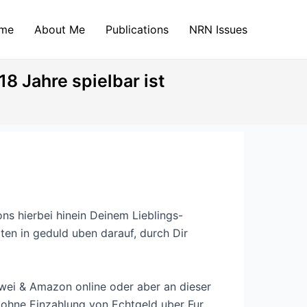
me
About Me
Publications
NRN Issues
18 Jahre spielbar ist
ons hierbei hinein Deinem Lieblings-
ten in geduld uben darauf, durch Dir
wei & Amazon online oder aber an dieser
le ohne Einzahlung von Echtgeld uber Fur