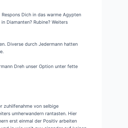
wo Respons Dich in das warme Agypten
r in Diamanten? Rubine? Weiters
llen. Diverse durch Jedermann hatten
e.
ermann Dreh unser Option unter fette
er zuhilfenahme von selbige
eiters umherwandern rantasten. Hier
rn erst einmal der Positiv arbeiten