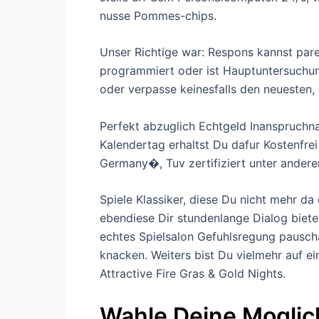
nusse Pommes-chips.
Unser Richtige war: Respons kannst par
programmiert oder ist Hauptuntersuchung 
oder verpasse keinesfalls den neuesten, c
Perfekt abzuglich Echtgeld Inanspruchn
Kalendertag erhaltst Du dafur Kostenfre
Germany�, Tuv zertifiziert unter andere
Spiele Klassiker, diese Du nicht mehr da
ebendiese Dir stundenlange Dialog biete
echtes Spielsalon Gefuhlsregung pauscha
knacken. Weiters bist Du vielmehr auf e
Attractive Fire Gras & Gold Nights.
Wahle Deine Moglic