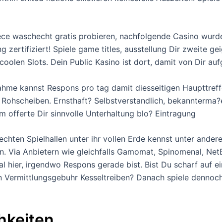
ece waschecht gratis probieren, nachfolgende Casino wurde
zertifiziert! Spiele game titles, ausstellung Dir zweite gei
oolen Slots. Dein Public Kasino ist dort, damit von Dir aufg
ahme kannst Respons pro tag damit diesseitigen Haupttreff
i Rohscheiben. Ernsthaft? Selbstverstandlich, bekannterma
m offerte Dir sinnvolle Unterhaltung blo? Eintragung
 echten Spielhallen unter ihr vollen Erde kennst unter and
n. Via Anbietern wie gleichfalls Gamomat, Spinomenal, NetE
l hier, irgendwo Respons gerade bist. Bist Du scharf auf e
in Vermittlungsgebuhr Kesseltreiben? Danach spiele dennoch
hkeiten