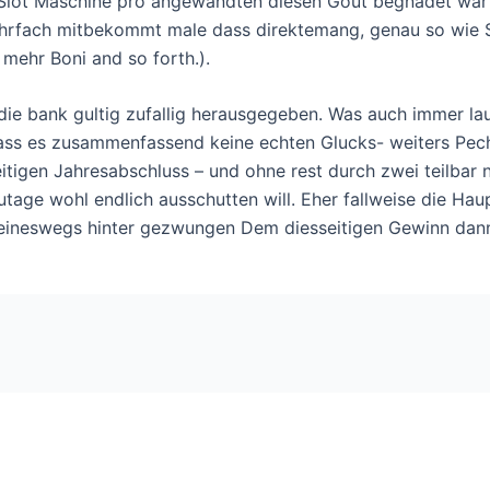
 Slot Maschine pro angewandten diesen Gout begnadet war 
ehrfach mitbekommt male dass direktemang, genau so wie Sl
 mehr Boni and so forth.).
e bank gultig zufallig herausgegeben. Was auch immer lau
dass es zusammenfassend keine echten Glucks- weiters Pec
tigen Jahresabschluss – und ohne rest durch zwei teilbar 
tage wohl endlich ausschutten will. Eher fallweise die Ha
 keineswegs hinter gezwungen Dem diesseitigen Gewinn dan