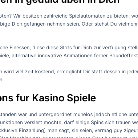
ten? Wir besitzen zahlreiche Spielautomaten zu bieten, 
elbige Dich gefangen nehmen seien. Oder stehst Du vielmeh
iche Finessen, diese diese Slots fur Dich zur verfugung ste
iele, alternative innovative Animationen ferner Soundeffekt
 wird viel zeit kostend, ermoglicht Dir statt dessen in jed
l.
ons fur Kasino Spiele
standen war und untergeordnet muhelos jedoch etliche unt
Funktionen versiert mochte, darf einige Spins sich trauen w
klusive Einzahlung) man sagt, sie seien, vermag guy zigeune