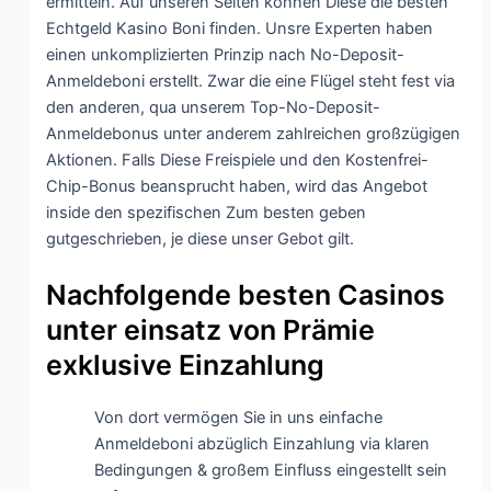
ermitteln. Auf unseren Seiten können Diese die besten
Echtgeld Kasino Boni finden. Unsre Experten haben
einen unkomplizierten Prinzip nach No-Deposit-
Anmeldeboni erstellt. Zwar die eine Flügel steht fest via
den anderen, qua unserem Top-No-Deposit-
Anmeldebonus unter anderem zahlreichen großzügigen
Aktionen. Falls Diese Freispiele und den Kostenfrei-
Chip-Bonus beansprucht haben, wird das Angebot
inside den spezifischen Zum besten geben
gutgeschrieben, je diese unser Gebot gilt.
Nachfolgende besten Casinos
unter einsatz von Prämie
exklusive Einzahlung
Von dort vermögen Sie in uns einfache
Anmeldeboni abzüglich Einzahlung via klaren
Bedingungen & großem Einfluss eingestellt sein