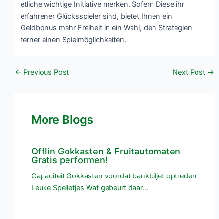
etliche wichtige Initiative merken. Sofern Diese ihr
erfahrener Glücksspieler sind, bietet Ihnen ein
Geldbonus mehr Freiheit in ein Wahl, den Strategien
ferner einen Spielmöglichkeiten.
←
Previous Post
Next Post
→
More Blogs
Offlin Gokkasten & Fruitautomaten
Gratis performen!
Capaciteit Gokkasten voordat bankbiljet optreden
Leuke Spelletjes Wat gebeurt daar…