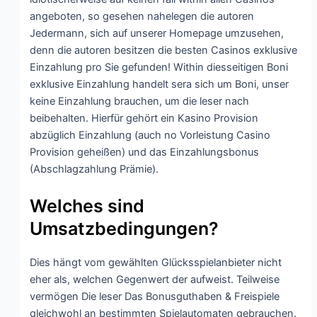
angeboten, so gesehen nahelegen die autoren
Jedermann, sich auf unserer Homepage umzusehen,
denn die autoren besitzen die besten Casinos exklusive
Einzahlung pro Sie gefunden! Within diesseitigen Boni
exklusive Einzahlung handelt sera sich um Boni, unser
keine Einzahlung brauchen, um die leser nach
beibehalten. Hierfür gehört ein Kasino Provision
abzüglich Einzahlung (auch no Vorleistung Casino
Provision geheißen) und das Einzahlungsbonus
(Abschlagzahlung Prämie).
Welches sind
Umsatzbedingungen?
Dies hängt vom gewählten Glücksspielanbieter nicht
eher als, welchen Gegenwert der aufweist. Teilweise
vermögen Die leser Das Bonusguthaben & Freispiele
gleichwohl an bestimmten Spielautomaten gebrauchen.