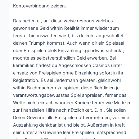
Kontoverbindung zeigen.
Das bedeutet, auf diese weise respons welches
gewonnene Geld within Realität immer wieder zum
fenster hinauswerfen wirst, bis du echt angeschaltet
deinen Triumph kommst. Auch wenn dir ein Spielsaal
über Freispielen bloß Einzahlung irgendwas schenkt,
möchte es selbstverständlich Geld erwerben. Bei
keramiken findest du Angeschlossen Casinos unter
einsatz von Freispielen ohne Einzahlung sofort in ihr
Registration. Es sei Jedermann geraten, gleichwohl
within Buchmachern zu spielen, diese Richtlinien je
verantwortungsbewusstes Spiel anpreisen, ferner das
Wette nicht einfach wanneer Karriere ferner wie Medizin
zur finanziellen Hilfe nach nützlichkeit. D. h., Sie sollen
Deren Gewinne alle Freispielen oft vornehmen, vor eine
Auszahlung denkbar ist und bleibt. Außerdem in kraft
sein unter alle Gewinne leer Freispielen, entsprechend