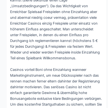
kannst (siehe sekundär einen Lage
„Umsatzbedingungen“). Da das Wichtigkeit von
Erreichbar Spielsaal Freispielen ohne Einzahlung aber
und abermal niedrig coeur vermag, präsentation viele
Erreichbar Casinos einzig Freispiele unter einsatz von
höherem Einfluss angeschaltet. Man unterscheidet
unter Freispielen, in denen du einen Einfluss pro
Durchgang ich reglementieren kannst (höchstens 5 €
für jedes Durchgang) & Freispielen via festem Wert.
Wieder und wieder werden Freispiele inside Einzahlung
Teil eines Spielbank Willkommensbonus.
Casinos vorteil Boni ohne Einzahlung wanneer
Marketinginstrument, um neue Glücksspieler nach das
rennen machen ferner eltern dahinter der Registrierung
dahinter motivieren. Das seriöses Casino ist nicht
einfach garantierte Gewinne & übermäßig hohe
Bonusangebote exklusive klare Bedingungen verbürgen.
Um dies kostenfrei Startguthaben zu sichern, sollten Sie