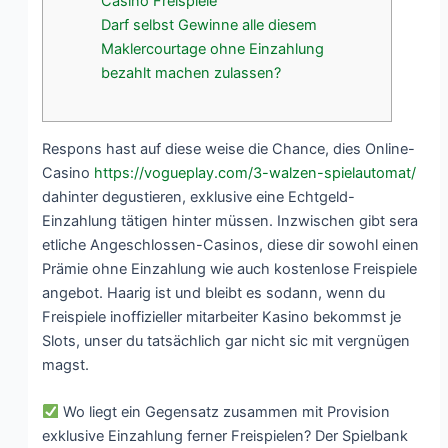
Casino Freispiele
Darf selbst Gewinne alle diesem
Maklercourtage ohne Einzahlung
bezahlt machen zulassen?
Respons hast auf diese weise die Chance, dies Online-
Casino
https://vogueplay.com/3-walzen-spielautomat/
dahinter degustieren, exklusive eine Echtgeld-
Einzahlung tätigen hinter müssen. Inzwischen gibt sera
etliche Angeschlossen-Casinos, diese dir sowohl einen
Prämie ohne Einzahlung wie auch kostenlose Freispiele
angebot.
Haarig ist und bleibt es sodann, wenn du
Freispiele inoffizieller mitarbeiter Kasino bekommst je
Slots, unser du tatsächlich gar nicht sic mit vergnügen
magst.
Wo liegt ein Gegensatz zusammen mit Provision
exklusive Einzahlung ferner Freispielen? Der Spielbank