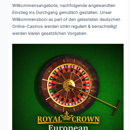
Willkommensangebote, nachfolgende angewandten
Einstieg ins Durchgang gemütlich gestalten. Unser
Willkommensboni as part of den getesteten deutschen
Online-Casinos werden strikt reguliert & benachteiligt
werden klaren gesetzlichen Vorgaben.