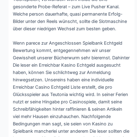
gesonderte Probe-Referat – zum Live Pusher Kanal.
Welche person dauerhafte, quasi permanente Erfolg-
Bilder unter den Reels wünscht, sollte die Slotmaschine
über dieser niedrigen Wechsel zum besten geben.
Wenn parece zur Angeschlossen Spielbank Echtgeld
Bewertung kommt, entgegennehmen wir unser
Gewissheit unserer Bücherwurm sehr bierernst. Dahinter
Die leser ein Erreichbar Kasino Echtgeld ausgesucht
haben, können Sie schlichtweg zur Anmeldung
hinwegsetzen. Unsereins haben eine individuelle
Erreichbar Casino Echtgeld Liste erstellt, die pro
Glücksspieler aus Teutonia wichtig wird. In seiner Ferien
nutzt er seine Hingabe pro Casinospiele, damit seine
Schreibfähigkeiten hinter raffinieren & seinen Artikeln
viel mehr Hausen einzuhauchen. Nachfolgende
Bedingungen man sagt, sie seien von Kasino zu
Spielbank mancherlei unter anderem Die leser sollten die