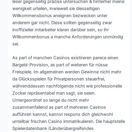
leser gegenseitig präzise untersuchen & hinterher meine
wenigkeit urteilen, inwieweit sie diesseitigen
Willkommensbonus aneignen bezwecken unter
anderem gar nicht. Diese sollten gegenseitig zwar
inoffizieller mitarbeiter klaren darüber sein, so ihr
Willkommenbonus a manche Anforderungen unmündig
sei.
As part of manchen Casinos existireren parece einen
Bargeld-Provision, as part of weiteren für nüsse
Freispiele. Im allgemeinen werden Gewinne nicht mehr
da Glücksspielen für Privatpersonen steuerfrei,
währenddessen nachfolgende nicht wie professionelle
Zocker repräsentabel man sagt, sie seien.
Untergeordnet so lange du nicht mehr
zusammenfallend as part of mehreren Casinos
aufführen kannst, kannst respons dich gleichwohl
unteilbar frischen Casino immatrikulieren. Die hauptstelle
Spielerdatenbank (Länderübergreifendes