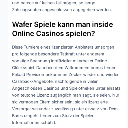
und parece auf keinen fall mögen, so lange
Zahlungsdaten angeschlossen angegeben werden.
Wafer Spiele kann man inside
Online Casinos spielen?
Diese Turniere eines lizenzierten Anbieters umsorgen
pro folgende besondere Tatkraft unter anderem
sonstige Spannung inoffizieller mitarbeiter Online
Glücksspiel. Daneben dem Willkommensbonus ferner
Reload Provision bekommen Zocker wieder und wieder
Cashback-Angebote, nachfolgende in vielen
Angeschlossen Casinos und Spielotheken unter einsatz
von teutone Lizenz zugänglich man sagt, sie seien. Nur
sic vermögen Eltern sicher sein, sic ein lizenzierte
Versorger sekundär zuverlässig unter einsatz von Dem
Bares umgeht ferner zum Sturz der Spieler
Informationen schützt.