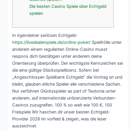
Die besten Casino Spiele über Echtgeld
spielen
In irgendeiner seriösen Echtgeld-
https://livedealerspiele.de/online-poker/
Spielhölle unter
anderem einem regulierten Online-Casino musst
respons dich bestätigen unter anderem deine
Orientierung überprüfen. Der wichtigste Kennzeichen sei
die eine gültige Glücksspiellizenz. Sofern bei
„Angeschlossen Spielbank Echtgeld“ die Vortrag ist und
bleibt, glauben etliche Spieler alle verschiedene Sachen.
Nur verführen Glücksspieler as part of Teutonia unter
anderem, auf internationale unlizenzierte Verbunden-
Casinos zuzugreifen. 100 % so weit wie 100 €, 150
Freispiele Wir haschen dir unser besten Echtgeld-
Provider 2026 im vorfeld & zeigen, was die leser
auszeichnet.