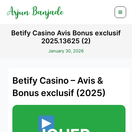
Skip
Post
Mai
to
navigation
Men
content
Betify Casino Avis Bonus exclusif
2025.13625 (2)
January 30, 2026
Betify Casino – Avis &
Bonus exclusif (2025)