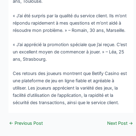
ans, Toulouse.
« J’ai été surpris par la qualité du service client. Ils m’ont
répondu rapidement à mes questions et m’ont aidé à
résoudre mon problème. » – Romain, 30 ans, Marseille.
« J’ai apprécié la promotion spéciale que j’ai reçue. C’est
un excellent moyen de commencer à jouer. » – Léa, 25
ans, Strasbourg.
Ces retours des joueurs montrent que Betify Casino est
une plateforme de jeu en ligne fiable et agréable à
utiliser. Les joueurs apprécient la variété des jeux, la
facilité d’utilisation de l’application, la rapidité et la
sécurité des transactions, ainsi que le service client.
←
Previous Post
Next Post
→