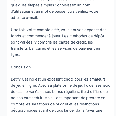
quelques étapes simples : choisissez un nom
d’utilisateur et un mot de passe, puis vérifiez votre
adresse e-mail.
Une fois votre compte créé, vous pouvez déposer des
fonds et commencer à jouer. Les méthodes de dépôt
sont variées, y compris les cartes de crédit, les
transferts bancaires et les services de paiement en
ligne.
Conclusion
Betify Casino est un excellent choix pour les amateurs
de jeu en ligne. Avec sa plateforme de jeu fluide, ses jeux
de casino variés et ses bonus réguliers, il est difficile de
ne pas être séduit. Mais il est important de prendre en
compte les limitations de budget et les restrictions
géographiques avant de vous lancer dans l’aventure.