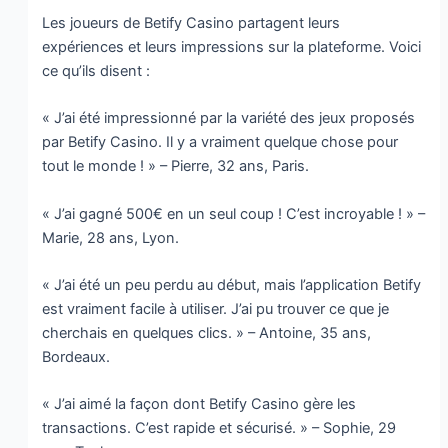
Les joueurs de Betify Casino partagent leurs
expériences et leurs impressions sur la plateforme. Voici
ce qu’ils disent :
« J’ai été impressionné par la variété des jeux proposés
par Betify Casino. Il y a vraiment quelque chose pour
tout le monde ! » – Pierre, 32 ans, Paris.
« J’ai gagné 500€ en un seul coup ! C’est incroyable ! » –
Marie, 28 ans, Lyon.
« J’ai été un peu perdu au début, mais l’application Betify
est vraiment facile à utiliser. J’ai pu trouver ce que je
cherchais en quelques clics. » – Antoine, 35 ans,
Bordeaux.
« J’ai aimé la façon dont Betify Casino gère les
transactions. C’est rapide et sécurisé. » – Sophie, 29