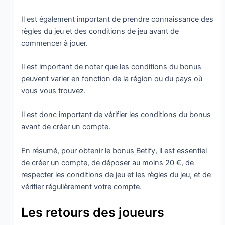
Il est également important de prendre connaissance des
règles du jeu et des conditions de jeu avant de
commencer à jouer.
Il est important de noter que les conditions du bonus
peuvent varier en fonction de la région ou du pays où
vous vous trouvez.
Il est donc important de vérifier les conditions du bonus
avant de créer un compte.
En résumé, pour obtenir le bonus Betify, il est essentiel
de créer un compte, de déposer au moins 20 €, de
respecter les conditions de jeu et les règles du jeu, et de
vérifier régulièrement votre compte.
Les retours des joueurs