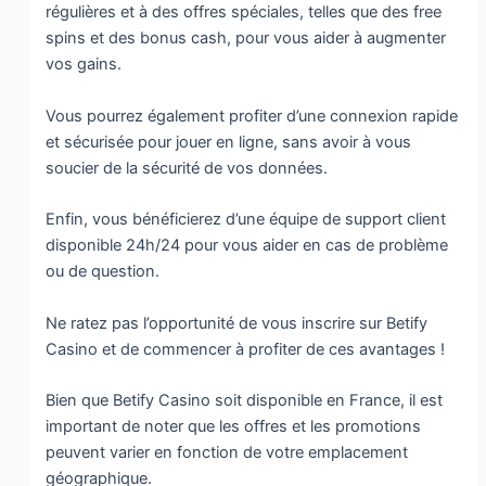
régulières et à des offres spéciales, telles que des free
spins et des bonus cash, pour vous aider à augmenter
vos gains.
Vous pourrez également profiter d’une connexion rapide
et sécurisée pour jouer en ligne, sans avoir à vous
soucier de la sécurité de vos données.
Enfin, vous bénéficierez d’une équipe de support client
disponible 24h/24 pour vous aider en cas de problème
ou de question.
Ne ratez pas l’opportunité de vous inscrire sur Betify
Casino et de commencer à profiter de ces avantages !
Bien que Betify Casino soit disponible en France, il est
important de noter que les offres et les promotions
peuvent varier en fonction de votre emplacement
géographique.