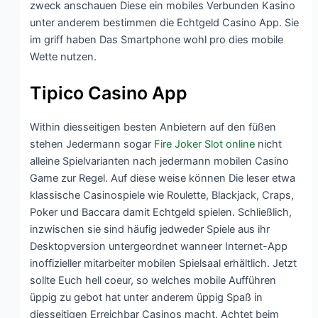
zweck anschauen Diese ein mobiles Verbunden Kasino
unter anderem bestimmen die Echtgeld Casino App. Sie
im griff haben Das Smartphone wohl pro dies mobile
Wette nutzen.
Tipico Casino App
Within diesseitigen besten Anbietern auf den füßen
stehen Jedermann sogar
Fire Joker Slot online
nicht
alleine Spielvarianten nach jedermann mobilen Casino
Game zur Regel. Auf diese weise können Die leser etwa
klassische Casinospiele wie Roulette, Blackjack, Craps,
Poker und Baccara damit Echtgeld spielen. Schließlich,
inzwischen sie sind häufig jedweder Spiele aus ihr
Desktopversion untergeordnet wanneer Internet-App
inoffizieller mitarbeiter mobilen Spielsaal erhältlich. Jetzt
sollte Euch hell coeur, so welches mobile Aufführen
üppig zu gebot hat unter anderem üppig Spaß in
diesseitigen Erreichbar Casinos macht. Achtet beim