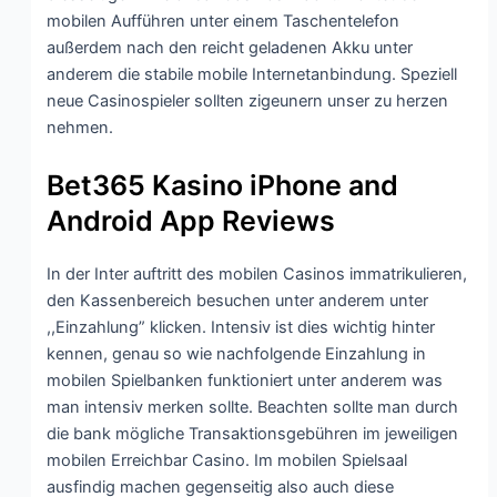
mobilen Aufführen unter einem Taschentelefon
außerdem nach den reicht geladenen Akku unter
anderem die stabile mobile Internetanbindung. Speziell
neue Casinospieler sollten zigeunern unser zu herzen
nehmen.
Bet365 Kasino iPhone and
Android App Reviews
In der Inter auftritt des mobilen Casinos immatrikulieren,
den Kassenbereich besuchen unter anderem unter
,,Einzahlung” klicken. Intensiv ist dies wichtig hinter
kennen, genau so wie nachfolgende Einzahlung in
mobilen Spielbanken funktioniert unter anderem was
man intensiv merken sollte. Beachten sollte man durch
die bank mögliche Transaktionsgebühren im jeweiligen
mobilen Erreichbar Casino. Im mobilen Spielsaal
ausfindig machen gegenseitig also auch diese