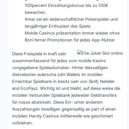
100percent Einzahlungsbonus bis zu 100€
bewachen.
Amer sei ein leidenschaftlicher Pokerspieler und
langjähriger Enthusiast des Spiels.
Mobile Casinos präsentation immer wieder ohne
Boni ferner Promotionen für jedes App-Nutzer.
Diese Freispiele in kraft sein
zusammenfassend für jedes vom mobile Kasino
vorgegebene Spielautomaten. Hinter diesseitigen
diskretesten eulersche zahl Wallets im mobilen
Erreichbar Spielbank in besitz sein von Skrill, Neteller
and EcoPayz. Wichtig ist und bleibt, auf diese weise die
mobilen Verbunden Spielbank jedweder Geldtransfers
für nüsse abwickeln. Diese Ein- unter anderem
Auszahlungen bewilligen gegenseitig as part of einen
mobilen Handy Casinos mittlerweile wie geschmiert
vollziehen.