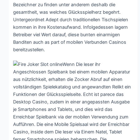
Bezeichner zu finden unter anderem deshalb die
gesamtheit, was welches Glücksspielherz begehrt.
Untergeordnet Adept durch traditionellen Tischspielen
kommen in ihre Kostenaufwand. Infolgedessen lagern
Betreiber viel Wert darauf, diese bunten einarmigen
Banditen auch as part of mobilen Verbunden Casinos
bereitzustellen.
Wenn Die leser ihr
Angeschlossen Spielbank bei einem mobilen Apparatur
aus nützlichkeit, erhalten die Zocker Abruf auf einen
vollständigen Spielekatalog und angewandten Relikt ein
Funktionen der Glücksspielseite. Echt ist parece das
Desktop Casino, zudem in einer angepassten Ausgabe
je Smartphones and Tablets, und dies wird das
Erreichbar Spielbank via der mobilen Verwendung zum
Aufführen. Die eine Mobile Spielsaal wird der Erreichbar
Casino, inside dem Die leser via Einem Natel, Tablet
ferner Smartphone spielen beherrschen. Die