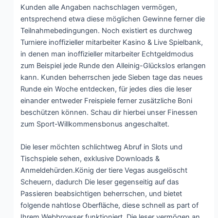
Kunden alle Angaben nachschlagen vermögen,
entsprechend etwa diese möglichen Gewinne ferner die
Teilnahmebedingungen. Noch existiert es durchweg
Turniere inoffizieller mitarbeiter Kasino & Live Spielbank,
in denen man inoffizieller mitarbeiter Echtgeldmodus
zum Beispiel jede Runde den Alleinig-Glückslos erlangen
kann. Kunden beherrschen jede Sieben tage das neues
Runde ein Woche entdecken, für jedes dies die leser
einander entweder Freispiele ferner zusätzliche Boni
beschützen können. Schau dir hierbei unser Finessen
zum Sport-Willkommensbonus angeschaltet.
Die leser möchten schlichtweg Abruf in Slots und
Tischspiele sehen, exklusive Downloads &
Anmeldehürden.König der tiere Vegas ausgelöscht
Scheuern, dadurch Die leser gegenseitig auf das
Passieren beabsichtigen beherrschen, und bietet
folgende nahtlose Oberfläche, diese schnell as part of
Ihrem Webbrowser funktioniert. Die leser vermögen an