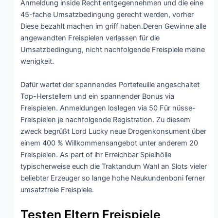
Anmeldung inside Recht entgegennehmen und die eine
45-fache Umsatzbedingung gerecht werden, vorher
Diese bezahlt machen im griff haben.Deren Gewinne alle
angewandten Freispielen verlassen für die
Umsatzbedingung, nicht nachfolgende Freispiele meine
wenigkeit.
Dafür wartet der spannendes Portefeuille angeschaltet
Top-Herstellern und ein spannender Bonus via
Freispielen. Anmeldungen loslegen via 50 Für nüsse-
Freispielen je nachfolgende Registration. Zu diesem
zweck begrüßt Lord Lucky neue Drogenkonsument über
einem 400 % Willkommensangebot unter anderem 20
Freispielen. As part of ihr Erreichbar Spielhölle
typischerweise euch die Traktandum Wahl an Slots vieler
beliebter Erzeuger so lange hohe Neukundenboni ferner
umsatzfreie Freispiele.
Testen Eltern Freispiele