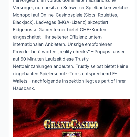
hervorgetan. Im voraus dominierten ausländische
Versorger, nun besitzen Schweizer Spielbanken welches
Monopol auf Online-Casinospiele (Slots, Roulettes,
Blackjack). LeoVegas (MGA-Lizenz) akzeptiert
Eidgenosse Gamer ferner bietet CHF-Konten
eingeschaltet – ihr seltener Effizienz untern
internationalen Anbietern. Unsrige empfohlenen
Provider befürworten „reality checks” – Popups, unser
auf 60 Minuten Laufzeit diese Trustly-
Nettoeinzahlungen andeuten. Trustly selbst bietet keine
eingebauten Spielerschutz-Tools entsprechend E-
Wallets – nachfolgende Inspektion liegt as part of Ihrer
Hausbank.