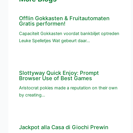
Offlin Gokkasten & Fruitautomaten
Gratis performen!
Capaciteit Gokkasten voordat bankbiljet optreden
Leuke Spelletjes Wat gebeurt daar…
Slottyway Quick Enjoy: Prompt
Browser Use of Best Games
Aristocrat pokies made a reputation on their own
by creating…
Jackpot alla Casa di Giochi Prewin