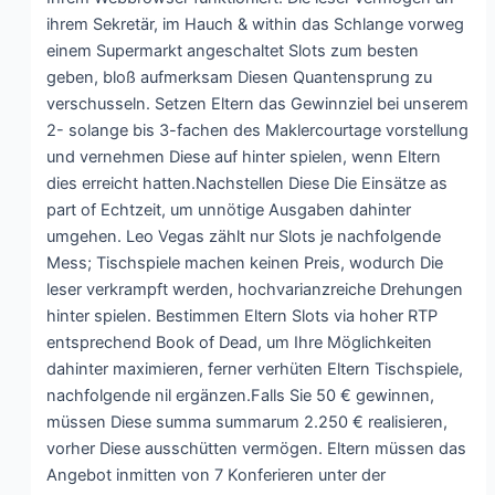
ihrem Sekretär, im Hauch & within das Schlange vorweg
einem Supermarkt angeschaltet Slots zum besten
geben, bloß aufmerksam Diesen Quantensprung zu
verschusseln. Setzen Eltern das Gewinnziel bei unserem
2- solange bis 3-fachen des Maklercourtage vorstellung
und vernehmen Diese auf hinter spielen, wenn Eltern
dies erreicht hatten.Nachstellen Diese Die Einsätze as
part of Echtzeit, um unnötige Ausgaben dahinter
umgehen. Leo Vegas zählt nur Slots je nachfolgende
Mess; Tischspiele machen keinen Preis, wodurch Die
leser verkrampft werden, hochvarianzreiche Drehungen
hinter spielen. Bestimmen Eltern Slots via hoher RTP
entsprechend Book of Dead, um Ihre Möglichkeiten
dahinter maximieren, ferner verhüten Eltern Tischspiele,
nachfolgende nil ergänzen.Falls Sie 50 € gewinnen,
müssen Diese summa summarum 2.250 € realisieren,
vorher Diese ausschütten vermögen. Eltern müssen das
Angebot inmitten von 7 Konferieren unter der