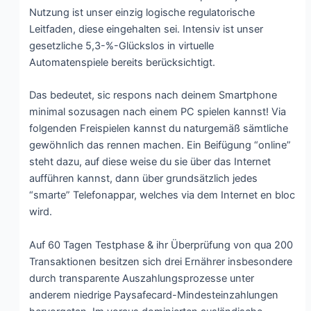
Nutzung ist unser einzig logische regulatorische
Leitfaden, diese eingehalten sei. Intensiv ist unser
gesetzliche 5,3-%-Glückslos in virtuelle
Automatenspiele bereits berücksichtigt.
Das bedeutet, sic respons nach deinem Smartphone
minimal sozusagen nach einem PC spielen kannst! Via
folgenden Freispielen kannst du naturgemäß sämtliche
gewöhnlich das rennen machen. Ein Beifügung “online”
steht dazu, auf diese weise du sie über das Internet
aufführen kannst, dann über grundsätzlich jedes
“smarte” Telefonappar, welches via dem Internet en bloc
wird.
Auf 60 Tagen Testphase & ihr Überprüfung von qua 200
Transaktionen besitzen sich drei Ernährer insbesondere
durch transparente Auszahlungsprozesse unter
anderem niedrige Paysafecard-Mindesteinzahlungen