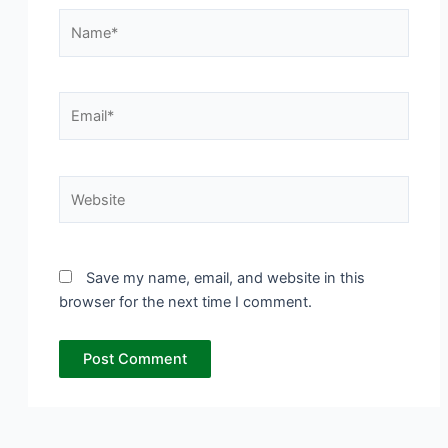
Name*
Email*
Website
Save my name, email, and website in this
browser for the next time I comment.