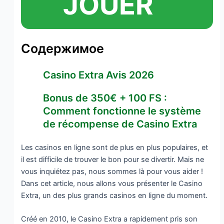
JOUER
Содержимое
Casino Extra Avis 2026
Bonus de 350€ + 100 FS :
Comment fonctionne le système
de récompense de Casino Extra
Les casinos en ligne sont de plus en plus populaires, et
il est difficile de trouver le bon pour se divertir. Mais ne
vous inquiétez pas, nous sommes là pour vous aider !
Dans cet article, nous allons vous présenter le Casino
Extra, un des plus grands casinos en ligne du moment.
Créé en 2010, le Casino Extra a rapidement pris son