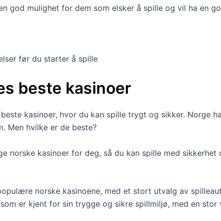
 en god mulighet for dem som elsker å spille og vil ha en go
ser før du starter å spille
es beste kasinoer
 beste kasinoer, hvor du kan spille trygt og sikker. Norge ha
. Men hvilke er de beste?
e norske kasinoer for deg, så du kan spille med sikkerhet 
opulære norske kasinoene, med et stort utvalg av spilleau
om er kjent for sin trygge og sikre spillmiljø, med en stor