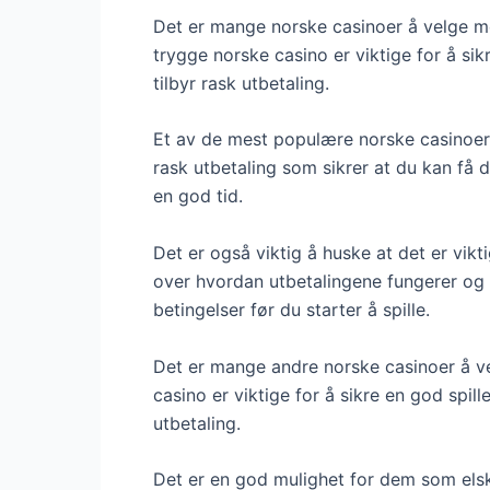
Det er mange norske casinoer å velge me
trygge norske casino er viktige for å sik
tilbyr rask utbetaling.
Et av de mest populære norske casinoer e
rask utbetaling som sikrer at du kan få d
en god tid.
Det er også viktig å huske at det er vikti
over hvordan utbetalingene fungerer og h
betingelser før du starter å spille.
Det er mange andre norske casinoer å ve
casino er viktige for å sikre en god spil
utbetaling.
Det er en god mulighet for dem som elske