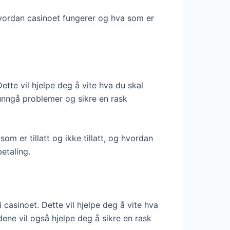
 hvordan casinoet fungerer og hva som er
Dette vil hjelpe deg å vite hva du skal
 unngå problemer og sikre en rask
som er tillatt og ikke tillatt, og hvordan
etaling.
 casinoet. Dette vil hjelpe deg å vite hva
ene vil også hjelpe deg å sikre en rask