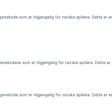
smetode som er tilgjengelig for norske spillere. Dette er 
metodene som er tilgjengelig for norske spillere. Dette er 
metode som er tilgjengelig for norske spillere. Dette er e