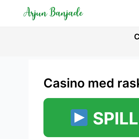
Skip
Post
to
navigation
content
C
Casino med rask
SPILL