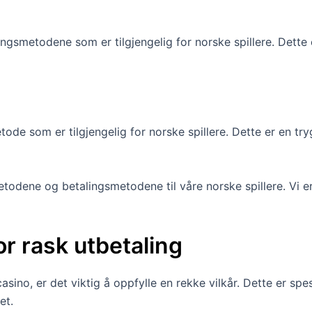
gsmetodene som er tilgjengelig for norske spillere. Dette 
de som er tilgjengelig for norske spillere. Dette er en tryg
metodene og betalingsmetodene til våre norske spillere. Vi e
or rask utbetaling
asino, er det viktig å oppfylle en rekke vilkår. Dette er spe
et.