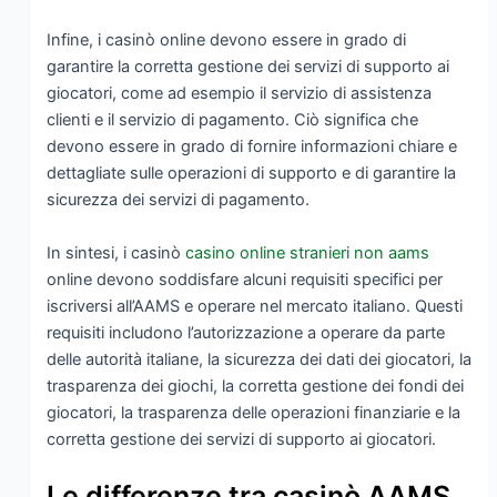
Infine, i casinò online devono essere in grado di
garantire la corretta gestione dei servizi di supporto ai
giocatori, come ad esempio il servizio di assistenza
clienti e il servizio di pagamento. Ciò significa che
devono essere in grado di fornire informazioni chiare e
dettagliate sulle operazioni di supporto e di garantire la
sicurezza dei servizi di pagamento.
In sintesi, i casinò
casino online stranieri non aams
online devono soddisfare alcuni requisiti specifici per
iscriversi all’AAMS e operare nel mercato italiano. Questi
requisiti includono l’autorizzazione a operare da parte
delle autorità italiane, la sicurezza dei dati dei giocatori, la
trasparenza dei giochi, la corretta gestione dei fondi dei
giocatori, la trasparenza delle operazioni finanziarie e la
corretta gestione dei servizi di supporto ai giocatori.
Le differenze tra casinò AAMS