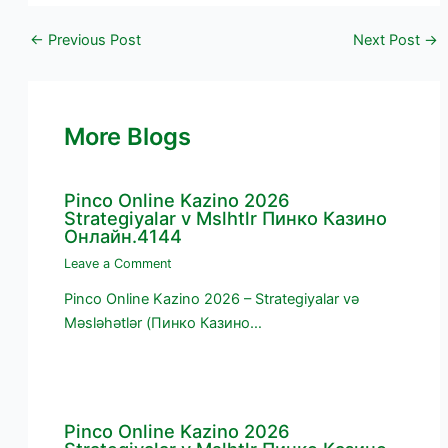
←
Previous Post
Next Post
→
More Blogs
Pinco Online Kazino 2026
Strategiyalar v Mslhtlr Пинко Казино
Онлайн.4144
Leave a Comment
Pinco Online Kazino 2026 – Strategiyalar və
Məsləhətlər (Пинко Казино…
Pinco Online Kazino 2026