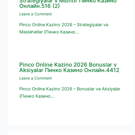
Strategiyalar v Mslhtlr Пинко Казино
Онлайн.516 (2)
Leave a Comment
Pinco Online Kazino 2026 – Strategiyalar və
Məsləhətlər (Пинко Казино…
Pinco Online Kazino 2026 Bonuslar v
Aksiyalar Пинко Казино Онлайн.4412
Leave a Comment
Pinco Online Kazino 2026 – Bonuslar və Aksiyalar
(Пинко Казино…