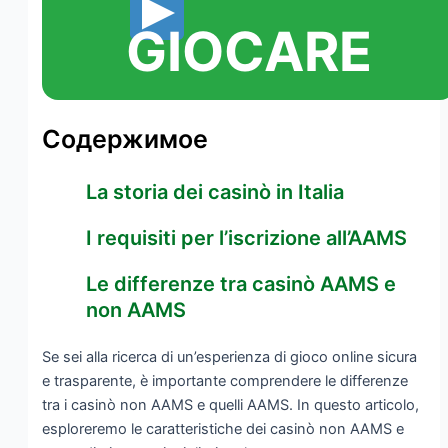
GIOCARE
Содержимое
La storia dei casinò in Italia
I requisiti per l’iscrizione all’AAMS
Le differenze tra casinò AAMS e
non AAMS
Se sei alla ricerca di un’esperienza di gioco online sicura
e trasparente, è importante comprendere le differenze
tra i casinò non AAMS e quelli AAMS. In questo articolo,
esploreremo le caratteristiche dei casinò non AAMS e