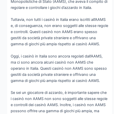
Monopolistiche di Stato (AAMS), che aveva il compito di
regolare e controllare i giochi d’azzardo in Italia.
Tuttavia, non tutti i casinò in Italia erano iscritti all’AAMS
e, di conseguenza, non erano soggetti alle stesse regole
e controlli. Questi casinò non AAMS erano spesso
gestiti da società private straniere e offrivano una
gamma di giochi più ampia rispetto ai casinò AAMS.
Oggi, i casinò in Italia sono ancora regolati dall’AAMS,
ma ci sono ancora alcuni casinò non AAMS che
operano in Italia. Questi casinò non AAMS sono spesso
gestiti da società private straniere e offrivano una
gamma di giochi più ampia rispetto ai casinò AAMS.
Se sei un giocatore di azzardo, è importante sapere che
i casinò non AAMS non sono soggetti alle stesse regole
e controlli dei casinò AAMS. Inoltre, i casinò non AAMS
possono offrire una gamma di giochi più ampia, ma