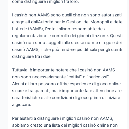
come distinguere i migliori tra loro.
I casinò non AAMS sono quelli che non sono autorizzati
e regolati dall’Autorità per le Gestioni dei Monopoli e delle
Lotterie (AAMS), l’ente italiano responsabile della
regolamentazione e controllo dei giochi di azione. Questi
casinò non sono soggetti alle stesse norme e regole dei
casinò AAMS, il che può rendere più difficile per gli utenti
distinguere tra i due.
Tuttavia, è importante notare che i casinò non AAMS
non sono necessariamente “cattivi” o “pericolosi”.
Alcuni di loro possono offrire esperienze di gioco online
sicure e trasparenti, ma è importante fare attenzione alle
caratteristiche e alle condizioni di gioco prima di iniziare
a giocare.
Per aiutarti a distinguere i migliori casinò non AAMS,
abbiamo creato una lista dei migliori casinò online non