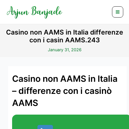
Skip
Post
Mai
to
navigation
Men
content
Casino non AAMS in Italia differenze
con i casin AAMS.243
January 31, 2026
Casino non AAMS in Italia
– differenze con i casinò
AAMS