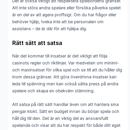
Det är också viktigt att respektera spelbordens gränser.
Att inte störa andra spelare eller försöka påverka spelet
är en del av att agera proffsigt. Om du har frågor eller
behöver hjälp, tveka inte att be personalen om
assistans – de är där för att hjälpa dig.
Rätt sätt att satsa
När det kommer till insatser är det viktigt att följa
casinots regler och riktlinjer. Var medveten om minimi-
och maxinsatser för olika spel och se till att du håller dig
inom dessa gränser. Att göra överdrivna insatser kan
leda till spänning men kan också sätta press på andra
spelare och skapa en obekväm stämning.
Att satsa på rätt sätt handlar även om att hantera sina
pengar klokt. Sätt en budget innan du börjar spela och
håll dig till den. Det är en viktig del av ansvarsfullt
spelande och visar att du har respekt för både ditt eget