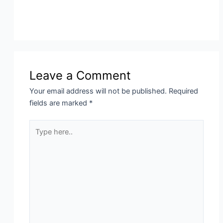
Leave a Comment
Your email address will not be published.
Required
fields are marked
*
Type
here..