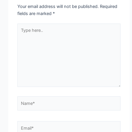
Your email address will not be published.
Required
fields are marked
*
Type
here..
Name*
Email*