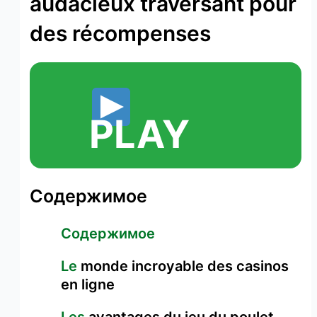
audacieux traversant pour
des récompenses
PLAY
Содержимое
Содержимое
Le
monde incroyable des casinos
en ligne
Les
avantages du jeu du poulet