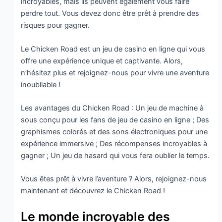
incroyables, mais ils peuvent également vous faire
perdre tout. Vous devez donc être prêt à prendre des
risques pour gagner.
Le Chicken Road est un jeu de casino en ligne qui vous
offre une expérience unique et captivante. Alors,
n’hésitez plus et rejoignez-nous pour vivre une aventure
inoubliable !
Les avantages du Chicken Road : Un jeu de machine à
sous conçu pour les fans de jeu de casino en ligne ; Des
graphismes colorés et des sons électroniques pour une
expérience immersive ; Des récompenses incroyables à
gagner ; Un jeu de hasard qui vous fera oublier le temps.
Vous êtes prêt à vivre l’aventure ? Alors, rejoignez-nous
maintenant et découvrez le Chicken Road !
Le monde incroyable des