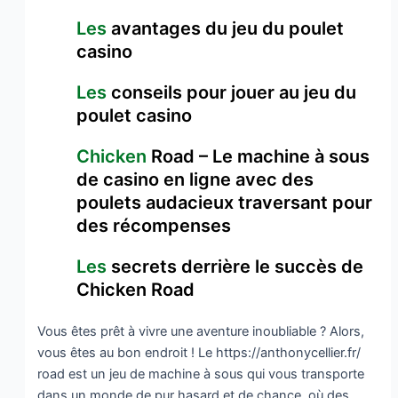
Les
avantages du jeu du poulet
casino
Les
conseils pour jouer au jeu du
poulet casino
Chicken
Road – Le machine à sous
de casino en ligne avec des
poulets audacieux traversant pour
des récompenses
Les
secrets derrière le succès de
Chicken Road
Vous êtes prêt à vivre une aventure inoubliable ? Alors,
vous êtes au bon endroit ! Le https://anthonycellier.fr/
road est un jeu de machine à sous qui vous transporte
dans un monde de pur hasard et de chance, où des