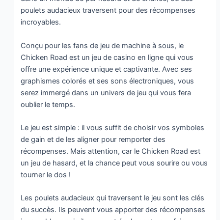
poulets audacieux traversent pour des récompenses
incroyables.
Conçu pour les fans de jeu de machine à sous, le
Chicken Road est un jeu de casino en ligne qui vous
offre une expérience unique et captivante. Avec ses
graphismes colorés et ses sons électroniques, vous
serez immergé dans un univers de jeu qui vous fera
oublier le temps.
Le jeu est simple : il vous suffit de choisir vos symboles
de gain et de les aligner pour remporter des
récompenses. Mais attention, car le Chicken Road est
un jeu de hasard, et la chance peut vous sourire ou vous
tourner le dos !
Les poulets audacieux qui traversent le jeu sont les clés
du succès. Ils peuvent vous apporter des récompenses