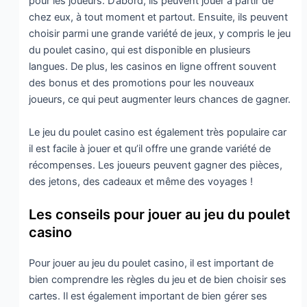
pour les joueurs. D’abord, ils peuvent jouer à partir de
chez eux, à tout moment et partout. Ensuite, ils peuvent
choisir parmi une grande variété de jeux, y compris le jeu
du poulet casino, qui est disponible en plusieurs
langues. De plus, les casinos en ligne offrent souvent
des bonus et des promotions pour les nouveaux
joueurs, ce qui peut augmenter leurs chances de gagner.
Le jeu du poulet casino est également très populaire car
il est facile à jouer et qu’il offre une grande variété de
récompenses. Les joueurs peuvent gagner des pièces,
des jetons, des cadeaux et même des voyages !
Les conseils pour jouer au jeu du poulet
casino
Pour jouer au jeu du poulet casino, il est important de
bien comprendre les règles du jeu et de bien choisir ses
cartes. Il est également important de bien gérer ses