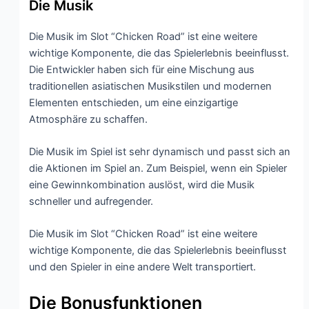
Die Musik
Die Musik im Slot “Chicken Road” ist eine weitere
wichtige Komponente, die das Spielerlebnis beeinflusst.
Die Entwickler haben sich für eine Mischung aus
traditionellen asiatischen Musikstilen und modernen
Elementen entschieden, um eine einzigartige
Atmosphäre zu schaffen.
Die Musik im Spiel ist sehr dynamisch und passt sich an
die Aktionen im Spiel an. Zum Beispiel, wenn ein Spieler
eine Gewinnkombination auslöst, wird die Musik
schneller und aufregender.
Die Musik im Slot “Chicken Road” ist eine weitere
wichtige Komponente, die das Spielerlebnis beeinflusst
und den Spieler in eine andere Welt transportiert.
Die Bonusfunktionen