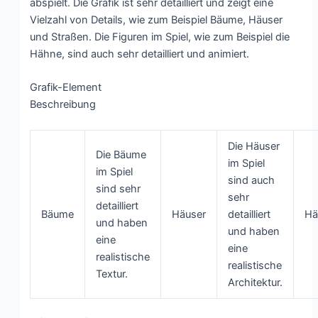
abspielt. Die Grafik ist sehr detailliert und zeigt eine
Vielzahl von Details, wie zum Beispiel Bäume, Häuser
und Straßen. Die Figuren im Spiel, wie zum Beispiel die
Hähne, sind auch sehr detailliert und animiert.
Grafik-Element
Beschreibung
Die Häuser
Die Bäume
im Spiel
im Spiel
sind auch
sind sehr
sehr
detailliert
Bäume
Häuser
detailliert
Hä
und haben
und haben
eine
eine
realistische
realistische
Textur.
Architektur.