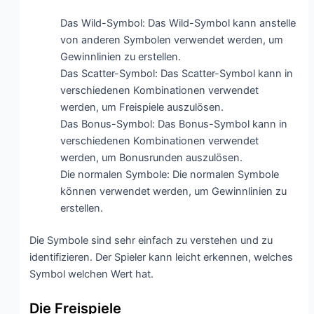
Das Wild-Symbol: Das Wild-Symbol kann anstelle
von anderen Symbolen verwendet werden, um
Gewinnlinien zu erstellen.
Das Scatter-Symbol: Das Scatter-Symbol kann in
verschiedenen Kombinationen verwendet
werden, um Freispiele auszulösen.
Das Bonus-Symbol: Das Bonus-Symbol kann in
verschiedenen Kombinationen verwendet
werden, um Bonusrunden auszulösen.
Die normalen Symbole: Die normalen Symbole
können verwendet werden, um Gewinnlinien zu
erstellen.
Die Symbole sind sehr einfach zu verstehen und zu
identifizieren. Der Spieler kann leicht erkennen, welches
Symbol welchen Wert hat.
Die Freispiele