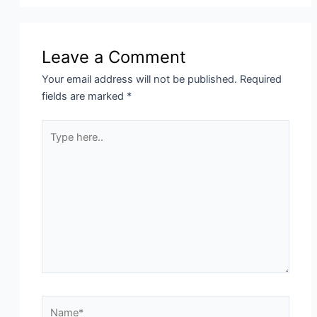
Leave a Comment
Your email address will not be published.
Required
fields are marked
*
Type
here..
Name*