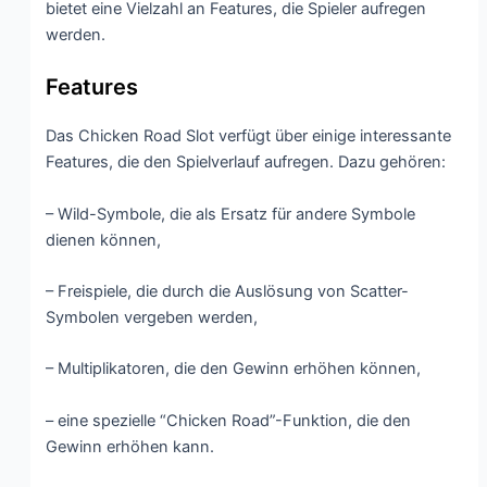
bietet eine Vielzahl an Features, die Spieler aufregen
werden.
Features
Das Chicken Road Slot verfügt über einige interessante
Features, die den Spielverlauf aufregen. Dazu gehören:
– Wild-Symbole, die als Ersatz für andere Symbole
dienen können,
– Freispiele, die durch die Auslösung von Scatter-
Symbolen vergeben werden,
– Multiplikatoren, die den Gewinn erhöhen können,
– eine spezielle “Chicken Road”-Funktion, die den
Gewinn erhöhen kann.