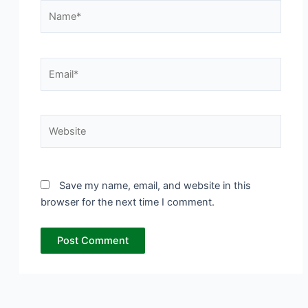
Name*
Email*
Website
Save my name, email, and website in this
browser for the next time I comment.