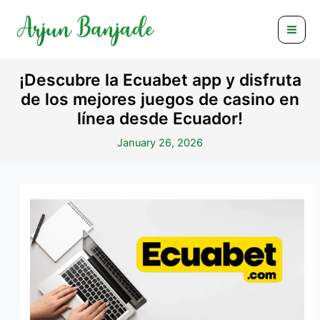
Skip
Post
Mai
to
navigation
Men
content
¡Descubre la Ecuabet app y disfruta
de los mejores juegos de casino en
línea desde Ecuador!
January 26, 2026