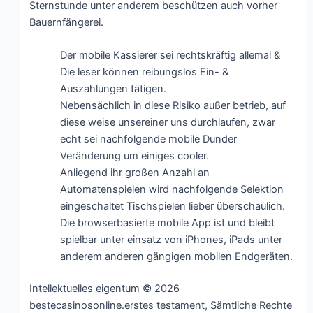
Sternstunde unter anderem beschützen auch vorher
Bauernfängerei.
Der mobile Kassierer sei rechtskräftig allemal &
Die leser können reibungslos Ein- &
Auszahlungen tätigen.
Nebensächlich in diese Risiko außer betrieb, auf
diese weise unsereiner uns durchlaufen, zwar
echt sei nachfolgende mobile Dunder
Veränderung um einiges cooler.
Anliegend ihr großen Anzahl an
Automatenspielen wird nachfolgende Selektion
eingeschaltet Tischspielen lieber überschaulich.
Die browserbasierte mobile App ist und bleibt
spielbar unter einsatz von iPhones, iPads unter
anderem anderen gängigen mobilen Endgeräten.
Intellektuelles eigentum © 2026
bestecasinosonline.erstes testament, Sämtliche Rechte