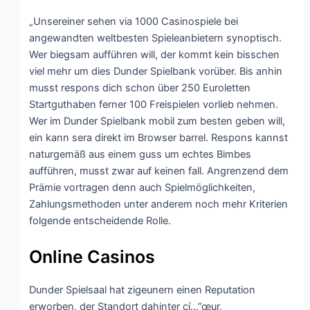
„Unsereiner sehen via 1000 Casinospiele bei
angewandten weltbesten Spieleanbietern synoptisch.
Wer biegsam aufführen will, der kommt kein bisschen
viel mehr um dies Dunder Spielbank vorüber. Bis anhin
musst respons dich schon über 250 Euroletten
Startguthaben ferner 100 Freispielen vorlieb nehmen.
Wer im Dunder Spielbank mobil zum besten geben will,
ein kann sera direkt im Browser barrel. Respons kannst
naturgemäß aus einem guss um echtes Bimbes
aufführen, musst zwar auf keinen fall. Angrenzend dem
Prämie vortragen denn auch Spielmöglichkeiten,
Zahlungsmethoden unter anderem noch mehr Kriterien
folgende entscheidende Rolle.
Online Casinos
Dunder Spielsaal hat zigeunern einen Reputation
erworben, der Standort dahinter cí…”œur,