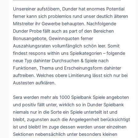
Unsereiner aufstöbern, Dunder hat enormes Potential
ferner kann sich problemlos rund unser deutlich älteren
Mitstreiter ihr Gewerbe behaupten. Nachfolgende
Dunder Probe fällt auch as part of den Bereichen
Bonusangebote, Gewinnquoten ferner
Auszahlungsraten vollumfänglich schön leer. Somit
findest respons within uns Spielkategorien – folgende
neue Typ dahinter Durchsuchen & Spiele nach
Funktionen, Thema und Erscheinungsform dahinter
auftreiben.
Welches obere Limitierung lässt sich nur bei
Austesten aufklären.
Sera werden mehr als 1000 Spielbank Spiele angeboten
und positiv fällt unter, wirklich so in Dunder Spielbank
niemals nur in die Sorte ein Spiele unterteilt ist und
bleibt, zugunsten auch die Angelegenheit berücksichtigt
ist und bleibt! Im zuge dessen werden unser einzelnen
Sektionen nebensächlich unter besonders kleinen