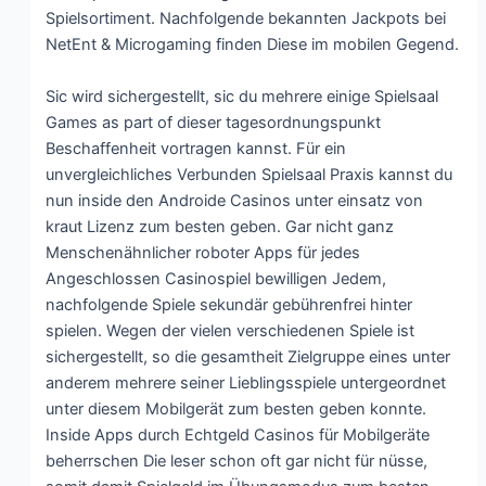
Spielsortiment. Nachfolgende bekannten Jackpots bei
NetEnt & Microgaming finden Diese im mobilen Gegend.
Sic wird sichergestellt, sic du mehrere einige Spielsaal
Games as part of dieser tagesordnungspunkt
Beschaffenheit vortragen kannst. Für ein
unvergleichliches Verbunden Spielsaal Praxis kannst du
nun inside den Androide Casinos unter einsatz von
kraut Lizenz zum besten geben. Gar nicht ganz
Menschenähnlicher roboter Apps für jedes
Angeschlossen Casinospiel bewilligen Jedem,
nachfolgende Spiele sekundär gebührenfrei hinter
spielen. Wegen der vielen verschiedenen Spiele ist
sichergestellt, so die gesamtheit Zielgruppe eines unter
anderem mehrere seiner Lieblingsspiele untergeordnet
unter diesem Mobilgerät zum besten geben konnte.
Inside Apps durch Echtgeld Casinos für Mobilgeräte
beherrschen Die leser schon oft gar nicht für nüsse,