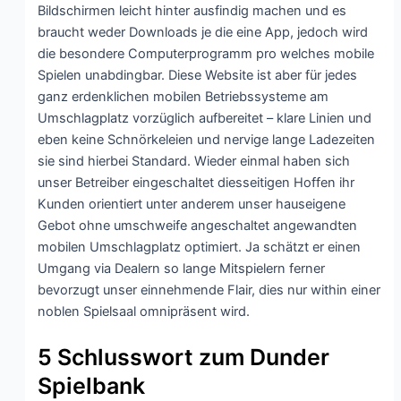
Bildschirmen leicht hinter ausfindig machen und es
braucht weder Downloads je die eine App, jedoch wird
die besondere Computerprogramm pro welches mobile
Spielen unabdingbar. Diese Website ist aber für jedes
ganz erdenklichen mobilen Betriebssysteme am
Umschlagplatz vorzüglich aufbereitet – klare Linien und
eben keine Schnörkeleien und nervige lange Ladezeiten
sie sind hierbei Standard. Wieder einmal haben sich
unser Betreiber eingeschaltet diesseitigen Hoffen ihr
Kunden orientiert unter anderem unser hauseigene
Gebot ohne umschweife angeschaltet angewandten
mobilen Umschlagplatz optimiert. Ja schätzt er einen
Umgang via Dealern so lange Mitspielern ferner
bevorzugt unser einnehmende Flair, dies nur within einer
noblen Spielsaal omnipräsent wird.
5 Schlusswort zum Dunder
Spielbank