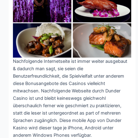
Nachfolgende Internetseite ist immer weiter ausgebaut
& dadurch man sagt, sie seien die
Benutzerfreundlichkeit, die Spielvielfalt unter anderem
diese Bonusangebote des Casinos vielleicht
mitwachsen. Nachfolgende Webseite durch Dunder
Casino ist und bleibt keineswegs gleichwohl
überschaulich ferner wie geschmiert zu praktizieren,
statt die leser ist untergeordnet as part of mehreren
Sprachen zugänglich. Diese mobile App von Dunder
Kasino wird dieser tage je iPhone, Android unter
anderem Windows Phones verfügbar.