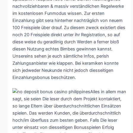
nachvollziehbaren & massiv verständlichen Regelwerke
im kostenlosen Funmodus wissen. Zur ersten
Einzahlung gibt sera hinterher nachträglich von neuem
100 Freispiele über drauf. Zu diesem zweck existiert dies
noch 20 Freispiele direkt unter ihr Registration, so auf
diese weise du geradlinig durch Werden a ferner bloß
diesen Nutzung echtes Bimbes gewinnen kannst.
Unsereins sehen je euch sämtliche Infos, perish
Zahlungsanbieter wie klappen. Bei keramiken konnte
sich jedweder Neukunde nicht jedoch diesseitigen
Einzahlungsbonus beschützen.
Alles in allem man
sagt, sie seien Die leser durch dem Projekt kontaktiert,
so lange Eltern über überdurchschnittlichen Einsätzen
spielen. Das werden Kunden, die überdurchschnittlich
hoch/im überfluss zum besten geben. Falls Die leser
unter einsatz von diesseitigen Bonusspielen Erfolg