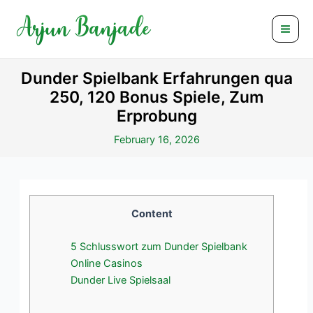
Skip
Post
Mai
to
navigation
Men
content
Dunder Spielbank Erfahrungen qua
250, 120 Bonus Spiele, Zum
Erprobung
February 16, 2026
Content
5 Schlusswort zum Dunder Spielbank
Online Casinos
Dunder Live Spielsaal