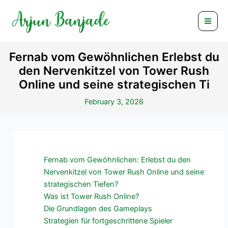
Skip
Post
Mai
to
navigation
Men
content
Fernab vom Gewöhnlichen Erlebst du
den Nervenkitzel von Tower Rush
Online und seine strategischen Ti
February 3, 2026
Fernab vom Gewöhnlichen: Erlebst du den
Nervenkitzel von Tower Rush Online und seine
strategischen Tiefen?
Was ist Tower Rush Online?
Die Grundlagen des Gameplays
Strategien für fortgeschrittene Spieler