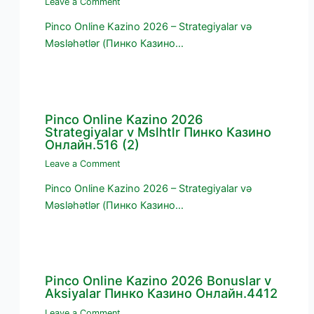
Leave a Comment
Pinco Online Kazino 2026 – Strategiyalar və
Məsləhətlər (Пинко Казино…
Pinco Online Kazino 2026
Strategiyalar v Mslhtlr Пинко Казино
Онлайн.516 (2)
Leave a Comment
Pinco Online Kazino 2026 – Strategiyalar və
Məsləhətlər (Пинко Казино…
Pinco Online Kazino 2026 Bonuslar v
Aksiyalar Пинко Казино Онлайн.4412
Leave a Comment