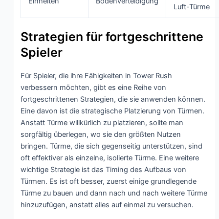
Einheiten
Bodenverteidigung
Luft-Türme
Strategien für fortgeschrittene
Spieler
Für Spieler, die ihre Fähigkeiten in Tower Rush
verbessern möchten, gibt es eine Reihe von
fortgeschrittenen Strategien, die sie anwenden können.
Eine davon ist die strategische Platzierung von Türmen.
Anstatt Türme willkürlich zu platzieren, sollte man
sorgfältig überlegen, wo sie den größten Nutzen
bringen. Türme, die sich gegenseitig unterstützen, sind
oft effektiver als einzelne, isolierte Türme. Eine weitere
wichtige Strategie ist das Timing des Aufbaus von
Türmen. Es ist oft besser, zuerst einige grundlegende
Türme zu bauen und dann nach und nach weitere Türme
hinzuzufügen, anstatt alles auf einmal zu versuchen.