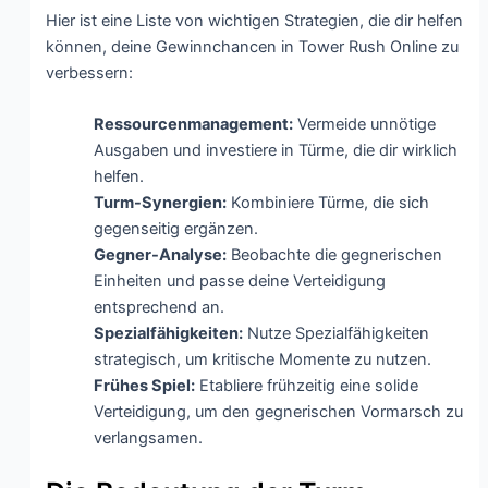
Hier ist eine Liste von wichtigen Strategien, die dir helfen
können, deine Gewinnchancen in Tower Rush Online zu
verbessern:
Ressourcenmanagement:
Vermeide unnötige
Ausgaben und investiere in Türme, die dir wirklich
helfen.
Turm-Synergien:
Kombiniere Türme, die sich
gegenseitig ergänzen.
Gegner-Analyse:
Beobachte die gegnerischen
Einheiten und passe deine Verteidigung
entsprechend an.
Spezialfähigkeiten:
Nutze Spezialfähigkeiten
strategisch, um kritische Momente zu nutzen.
Frühes Spiel:
Etabliere frühzeitig eine solide
Verteidigung, um den gegnerischen Vormarsch zu
verlangsamen.