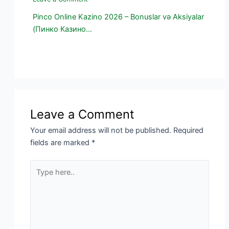
Pinco Online Kazino 2026 – Bonuslar və Aksiyalar
(Пинко Казино…
Leave a Comment
Your email address will not be published.
Required
fields are marked
*
Type
here..