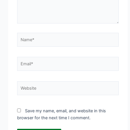
Name*
Email*
Website
Save my name, email, and website in this
browser for the next time I comment.