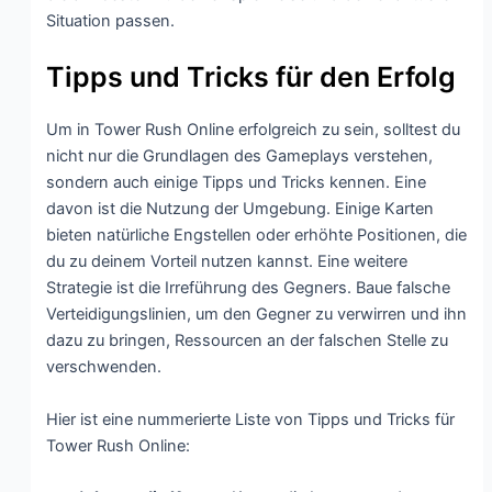
Situation passen.
Tipps und Tricks für den Erfolg
Um in Tower Rush Online erfolgreich zu sein, solltest du
nicht nur die Grundlagen des Gameplays verstehen,
sondern auch einige Tipps und Tricks kennen. Eine
davon ist die Nutzung der Umgebung. Einige Karten
bieten natürliche Engstellen oder erhöhte Positionen, die
du zu deinem Vorteil nutzen kannst. Eine weitere
Strategie ist die Irreführung des Gegners. Baue falsche
Verteidigungslinien, um den Gegner zu verwirren und ihn
dazu zu bringen, Ressourcen an der falschen Stelle zu
verschwenden.
Hier ist eine nummerierte Liste von Tipps und Tricks für
Tower Rush Online: