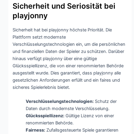
Sicherheit und Seriosität bei
playjonny
Sicherheit hat bei playjonny höchste Priorität. Die
Plattform setzt modernste
Verschlüsselungstechnologien ein, um die persönlichen
und finanziellen Daten der Spieler zu schützen. Darüber
hinaus verfügt playjonny über eine gültige
Glücksspiellizenz, die von einer renommierten Behörde
ausgestellt wurde. Dies garantiert, dass playjonny alle
gesetzlichen Anforderungen erfüllt und ein faires und
sicheres Spielerlebnis bietet.
Verschlüsselungstechnologien:
Schutz der
Daten durch modernste Verschlüsselung.
Glücksspiellizenz:
Gültige Lizenz von einer
renommierten Behörde.
Fairness:
Zufallsgesteuerte Spiele garantieren