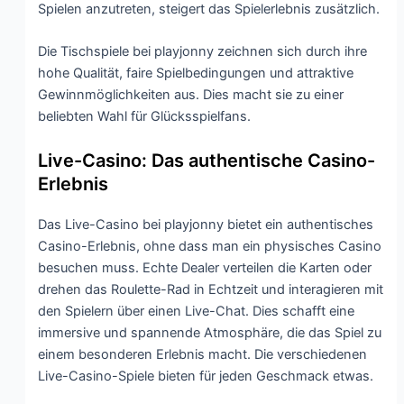
Spielen anzutreten, steigert das Spielerlebnis zusätzlich.
Die Tischspiele bei playjonny zeichnen sich durch ihre
hohe Qualität, faire Spielbedingungen und attraktive
Gewinnmöglichkeiten aus. Dies macht sie zu einer
beliebten Wahl für Glücksspielfans.
Live-Casino: Das authentische Casino-
Erlebnis
Das Live-Casino bei playjonny bietet ein authentisches
Casino-Erlebnis, ohne dass man ein physisches Casino
besuchen muss. Echte Dealer verteilen die Karten oder
drehen das Roulette-Rad in Echtzeit und interagieren mit
den Spielern über einen Live-Chat. Dies schafft eine
immersive und spannende Atmosphäre, die das Spiel zu
einem besonderen Erlebnis macht. Die verschiedenen
Live-Casino-Spiele bieten für jeden Geschmack etwas.