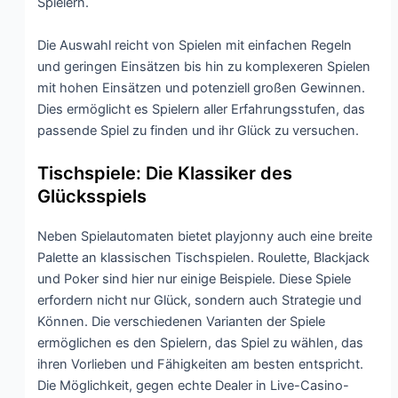
Spielern.
Die Auswahl reicht von Spielen mit einfachen Regeln
und geringen Einsätzen bis hin zu komplexeren Spielen
mit hohen Einsätzen und potenziell großen Gewinnen.
Dies ermöglicht es Spielern aller Erfahrungsstufen, das
passende Spiel zu finden und ihr Glück zu versuchen.
Tischspiele: Die Klassiker des
Glücksspiels
Neben Spielautomaten bietet playjonny auch eine breite
Palette an klassischen Tischspielen. Roulette, Blackjack
und Poker sind hier nur einige Beispiele. Diese Spiele
erfordern nicht nur Glück, sondern auch Strategie und
Können. Die verschiedenen Varianten der Spiele
ermöglichen es den Spielern, das Spiel zu wählen, das
ihren Vorlieben und Fähigkeiten am besten entspricht.
Die Möglichkeit, gegen echte Dealer in Live-Casino-