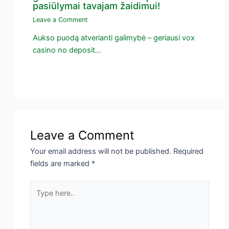
pasiūlymai tavajam žaidimui!
Leave a Comment
Aukso puodą atverianti galimybė – geriausi vox
casino no deposit…
Leave a Comment
Your email address will not be published.
Required
fields are marked
*
Type
here..