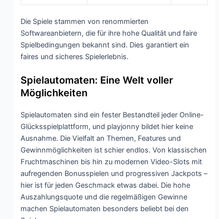
Die Spiele stammen von renommierten
Softwareanbietern, die für ihre hohe Qualität und faire
Spielbedingungen bekannt sind. Dies garantiert ein
faires und sicheres Spielerlebnis.
Spielautomaten: Eine Welt voller
Möglichkeiten
Spielautomaten sind ein fester Bestandteil jeder Online-
Glücksspielplattform, und playjonny bildet hier keine
Ausnahme. Die Vielfalt an Themen, Features und
Gewinnmöglichkeiten ist schier endlos. Von klassischen
Fruchtmaschinen bis hin zu modernen Video-Slots mit
aufregenden Bonusspielen und progressiven Jackpots –
hier ist für jeden Geschmack etwas dabei. Die hohe
Auszahlungsquote und die regelmäßigen Gewinne
machen Spielautomaten besonders beliebt bei den