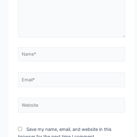
Name*
Email*
Website
Save my name, email, and website in this
browser for the next time I comment.