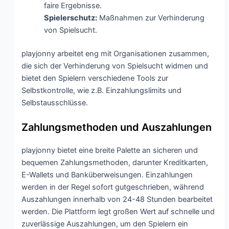
faire Ergebnisse.
Spielerschutz:
Maßnahmen zur Verhinderung
von Spielsucht.
playjonny arbeitet eng mit Organisationen zusammen,
die sich der Verhinderung von Spielsucht widmen und
bietet den Spielern verschiedene Tools zur
Selbstkontrolle, wie z.B. Einzahlungslimits und
Selbstausschlüsse.
Zahlungsmethoden und Auszahlungen
playjonny bietet eine breite Palette an sicheren und
bequemen Zahlungsmethoden, darunter Kreditkarten,
E-Wallets und Banküberweisungen. Einzahlungen
werden in der Regel sofort gutgeschrieben, während
Auszahlungen innerhalb von 24-48 Stunden bearbeitet
werden. Die Plattform legt großen Wert auf schnelle und
zuverlässige Auszahlungen, um den Spielern ein