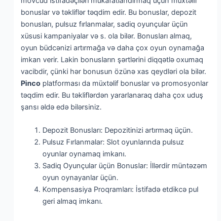
mövcud istifadəçiləri mükafatlandırmaq üçün müxtəlif
bonuslar və təkliflər təqdim edir. Bu bonuslar, depozit
bonusları, pulsuz fırlanmalar, sadiq oyunçular üçün
xüsusi kampaniyalar və s. ola bilər. Bonusları almaq,
oyun büdcənizi artırmağa və daha çox oyun oynamağa
imkan verir. Lakin bonusların şərtlərini diqqətlə oxumaq
vacibdir, çünki hər bonusun özünə xas qeydləri ola bilər.
Pinco
platforması da müxtəlif bonuslar və promosyonlar
təqdim edir. Bu təkliflərdən yararlanaraq daha çox uduş
şansı əldə edə bilərsiniz.
Depozit Bonusları: Depozitinizi artırmaq üçün.
Pulsuz Fırlanmalar: Slot oyunlarında pulsuz
oyunlar oynamaq imkanı.
Sadiq Oyunçular üçün Bonuslar: İllərdir müntəzəm
oyun oynayanlar üçün.
Kompensasiya Proqramları: İstifadə etdikcə pul
geri almaq imkanı.