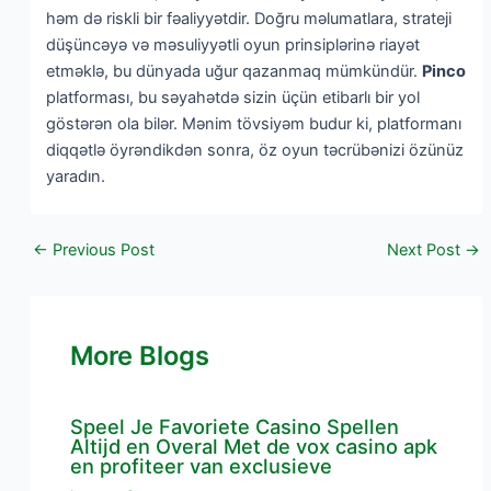
həm də riskli bir fəaliyyətdir. Doğru məlumatlara, strateji
düşüncəyə və məsuliyyətli oyun prinsiplərinə riayət
etməklə, bu dünyada uğur qazanmaq mümkündür.
Pinco
platforması, bu səyahətdə sizin üçün etibarlı bir yol
göstərən ola bilər. Mənim tövsiyəm budur ki, platformanı
diqqətlə öyrəndikdən sonra, öz oyun təcrübənizi özünüz
yaradın.
←
Previous Post
Next Post
→
More Blogs
Speel Je Favoriete Casino Spellen
Altijd en Overal Met de vox casino apk
en profiteer van exclusieve