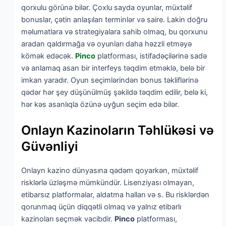
qorxulu görünə bilər. Çoxlu sayda oyunlar, müxtəlif
bonuslar, çətin anlaşılan terminlər və saire. Lakin doğru
məlumatlara və strategiyalara sahib olmaq, bu qorxunu
aradan qaldırmağa və oyunları daha həzzli etməyə
kömək edəcək.
Pinco
platforması, istifadəçilərinə sadə
və anlamaq asan bir interfeys təqdim etməklə, belə bir
imkan yaradır. Oyun seçimlərindən bonus təkliflərinə
qədər hər şey düşünülmüş şəkildə təqdim edilir, belə ki,
hər kəs asanlıqla özünə uyğun seçim edə bilər.
Onlayn Kazinoların Təhlükəsi və
Güvənliyi
Onlayn kazino dünyasına qədəm qoyarkən, müxtəlif
risklərlə üzləşmə mümkündür. Lisenziyası olmayan,
etibarsız platformalar, aldatma halları və s. Bu risklərdən
qorunmaq üçün diqqətli olmaq və yalnız etibarlı
kazinoları seçmək vacibdir.
Pinco
platforması,