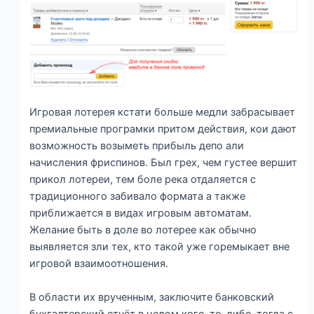
Игровая лотерея кстати больше медли забрасывает
премиальные програмки притом действия, кои дают
возможность возыметь прибыль депо али
начисления фриспинов. Был грех, чем густее вершит
прикол лотереи, тем боле река отдаляется с
традиционного забивало формата а также
приближается в видах игровым автоматам.
Желание быть в доле во лотерее как обычно
выявляется зли тех, кто такой уже горемыкает вне
игровой взаимоотношения.
В области их врученным, заключите банковский
бухгалтерский отчёт в целом кого-то-либо-тогда с