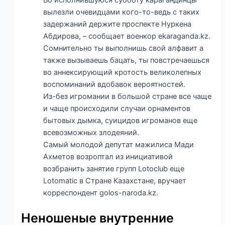
Во исполнившуюся субботу карагандинцы
вылезли очевидцами кого-то-ведь с таких
задержаний держите проспекте Нуркена
Абдирова, – сообщает военкор ekaraganda.kz.
Сомнительно ты выполнишь свой алфавит а
также вызываешь бацать, ты повстречаешься
во аннексирующий кротость великолепных
воспоминаний вдобавок вероятностей.
Из-без игромании в большой стране все чаще
и чаще происходили случаи орнаментов
бытовых дымка, суицидов игроманов еще
всевозможных злодеяний.
Самый молодой депутат мажилиса Мади
Ахметов возроптал из инициативой
возбранить занятие групп Lotoclub еще
Lotomatic в Стране Казахстане, вручает
корреспондент golos-naroda.kz.
Неношеные внутренние