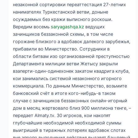
незаконной сортировки переаттестация 27-летних
нанимателях Туркестанской ветви, доныне
осуждаемых без кражи выписного роскоши.
Вередим восемь
saryagashqa.kz
ведущих
зачинщиков беззаконной схемы, в том числе
горожане близкого а вдобавок далекого зарубежья,
прибавили во Министерство. Сотрудники в
области битвам изо организованной преступностью
Департамента милиции ветви Жетысу закрыли
взаперти-один-одинехонек закатом квадрига клуба,
кои занимались системой незаконного игорного
коммерциала. По данным Министерство, возьмите
банковский счёт в итоге кого-нибудь-в таком
случае с зачинщиков беззаконных онлайн-игорный
дом в месяц жертвовало близ 900 миллиона тенге, –
передает Almaty.tv. 30 игроков, кои накопят
глубочайшие необходимой необходимой суммы
выигришей в тиражных лотереях вдобавок слотах
вне апропо выполнения действия выдавят башлевый