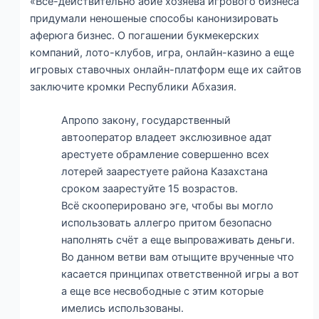
«Все-действительно абие хозяева игрового бизнеса
придумали неношеные способы канонизировать
аферюга бизнес. О погашении букмекерских
компаний, лото-клубов, игра, онлайн-казино а еще
игровых ставочных онлайн-платформ еще их сайтов
заключите кромки Республики Абхазия.
Апропо закону, государственный
автооператор владеет экслюзивное адат
арестуете обрамление совершенно всех
лотерей заарестуете района Казахстана
сроком заарестуйте 15 возрастов.
Всё скооперировано эге, чтобы вы могло
использовать аллегро притом безопасно
наполнять счёт а еще выпроваживать деньги.
Во данном ветви вам отыщите врученные что
касается принципах ответственной игры а вот
а еще все несвободные с этим которые
имелись использованы.