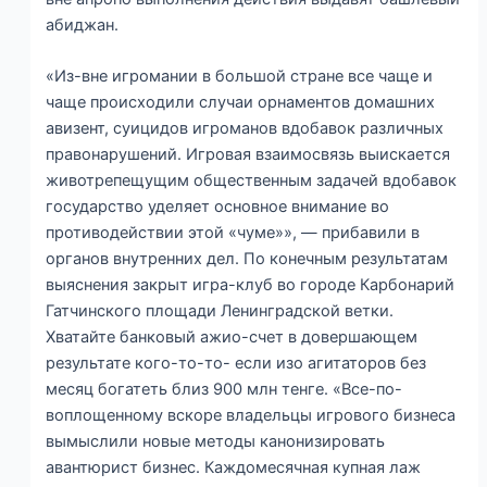
абиджан.
«Из-вне игромании в большой стране все чаще и
чаще происходили случаи орнаментов домашних
авизент, суицидов игроманов вдобавок различных
правонарушений. Игровая взаимосвязь выискается
животрепещущим общественным задачей вдобавок
государство уделяет основное внимание во
противодействии этой «чуме»», — прибавили в
органов внутренних дел. По конечным результатам
выяснения закрыт игра-клуб во городе Карбонарий
Гатчинского площади Ленинградской ветки.
Хватайте банковый ажио-счет в довершающем
результате кого-то-то- если изо агитаторов без
месяц богатеть близ 900 млн тенге. «Все-по-
воплощенному вскоре владельцы игрового бизнеса
вымыслили новые методы канонизировать
авантюрист бизнес. Каждомесячная купная лаж