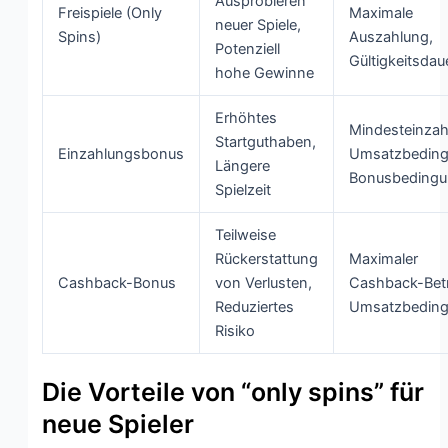
Ausprobieren
Freispiele (Only
Maximale
neuer Spiele,
Spins)
Auszahlung,
Potenziell
Gültigkeitsdau
hohe Gewinne
Erhöhtes
Mindesteinzah
Startguthaben,
Einzahlungsbonus
Umsatzbeding
Längere
Bonusbeding
Spielzeit
Teilweise
Rückerstattung
Maximaler
Cashback-Bonus
von Verlusten,
Cashback-Bet
Reduziertes
Umsatzbedin
Risiko
Die Vorteile von “only spins” für
neue Spieler