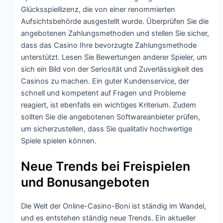
Glücksspiellizenz, die von einer renommierten
Aufsichtsbehörde ausgestellt wurde. Überprüfen Sie die
angebotenen Zahlungsmethoden und stellen Sie sicher,
dass das Casino Ihre bevorzugte Zahlungsmethode
unterstützt. Lesen Sie Bewertungen anderer Spieler, um
sich ein Bild von der Seriosität und Zuverlässigkeit des
Casinos zu machen. Ein guter Kundenservice, der
schnell und kompetent auf Fragen und Probleme
reagiert, ist ebenfalls ein wichtiges Kriterium. Zudem
sollten Sie die angebotenen Softwareanbieter prüfen,
um sicherzustellen, dass Sie qualitativ hochwertige
Spiele spielen können.
Neue Trends bei Freispielen
und Bonusangeboten
Die Welt der Online-Casino-Boni ist ständig im Wandel,
und es entstehen ständig neue Trends. Ein aktueller