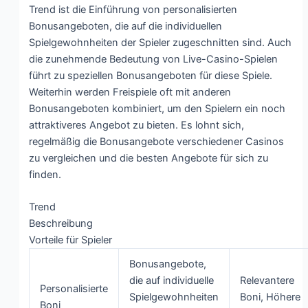
Trend ist die Einführung von personalisierten
Bonusangeboten, die auf die individuellen
Spielgewohnheiten der Spieler zugeschnitten sind. Auch
die zunehmende Bedeutung von Live-Casino-Spielen
führt zu speziellen Bonusangeboten für diese Spiele.
Weiterhin werden Freispiele oft mit anderen
Bonusangeboten kombiniert, um den Spielern ein noch
attraktiveres Angebot zu bieten. Es lohnt sich,
regelmäßig die Bonusangebote verschiedener Casinos
zu vergleichen und die besten Angebote für sich zu
finden.
Trend
Beschreibung
Vorteile für Spieler
Bonusangebote,
die auf individuelle
Relevantere
Personalisierte
Spielgewohnheiten
Boni, Höhere
Boni