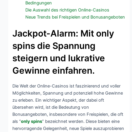
Bedingungen
Die Auswahl des richtigen Online-Casinos
Neue Trends bei Freispielen und Bonusangeboten
Jackpot-Alarm: Mit only
spins die Spannung
steigern und lukrative
Gewinne einfahren.
Die Welt der Online-Casinos ist faszinierend und voller
Möglichkeiten, Spannung und potenziell hohe Gewinne
zu erleben. Ein wichtiger Aspekt, der dabei oft
übersehen wird, ist die Bedeutung von
Bonusangeboten, insbesondere von Freispielen, die oft
als “
only spins
” bezeichnet werden. Diese bieten eine
hervorragende Gelegenheit, neue Spiele auszuprobieren