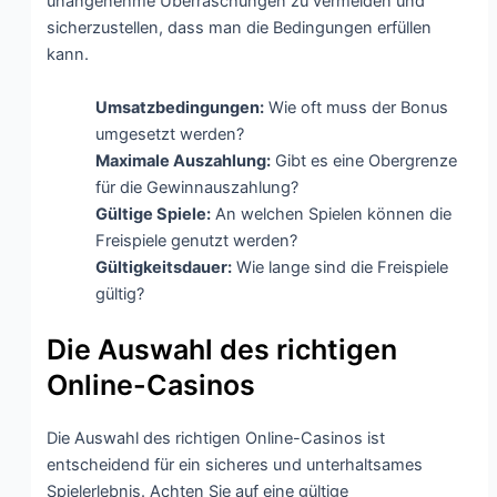
unangenehme Überraschungen zu vermeiden und
sicherzustellen, dass man die Bedingungen erfüllen
kann.
Umsatzbedingungen:
Wie oft muss der Bonus
umgesetzt werden?
Maximale Auszahlung:
Gibt es eine Obergrenze
für die Gewinnauszahlung?
Gültige Spiele:
An welchen Spielen können die
Freispiele genutzt werden?
Gültigkeitsdauer:
Wie lange sind die Freispiele
gültig?
Die Auswahl des richtigen
Online-Casinos
Die Auswahl des richtigen Online-Casinos ist
entscheidend für ein sicheres und unterhaltsames
Spielerlebnis. Achten Sie auf eine gültige