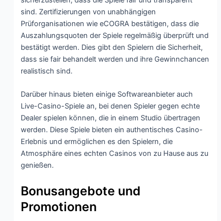
sind. Zertifizierungen von unabhängigen
Prüforganisationen wie eCOGRA bestätigen, dass die
Auszahlungsquoten der Spiele regelmäßig überprüft und
bestätigt werden. Dies gibt den Spielern die Sicherheit,
dass sie fair behandelt werden und ihre Gewinnchancen
realistisch sind.
Darüber hinaus bieten einige Softwareanbieter auch
Live-Casino-Spiele an, bei denen Spieler gegen echte
Dealer spielen können, die in einem Studio übertragen
werden. Diese Spiele bieten ein authentisches Casino-
Erlebnis und ermöglichen es den Spielern, die
Atmosphäre eines echten Casinos von zu Hause aus zu
genießen.
Bonusangebote und
Promotionen