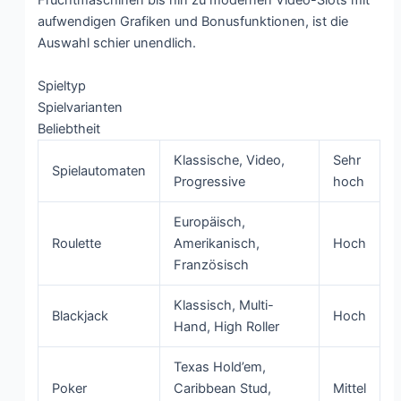
Fruchtmaschinen bis hin zu modernen Video-Slots mit
aufwendigen Grafiken und Bonusfunktionen, ist die
Auswahl schier unendlich.
Spieltyp
Spielvarianten
Beliebtheit
Klassische, Video,
Sehr
Spielautomaten
Progressive
hoch
Europäisch,
Roulette
Amerikanisch,
Hoch
Französisch
Klassisch, Multi-
Blackjack
Hoch
Hand, High Roller
Texas Hold’em,
Poker
Caribbean Stud,
Mittel