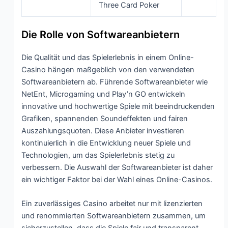
Three Card Poker
Die Rolle von Softwareanbietern
Die Qualität und das Spielerlebnis in einem Online-
Casino hängen maßgeblich von den verwendeten
Softwareanbietern ab. Führende Softwareanbieter wie
NetEnt, Microgaming und Play’n GO entwickeln
innovative und hochwertige Spiele mit beeindruckenden
Grafiken, spannenden Soundeffekten und fairen
Auszahlungsquoten. Diese Anbieter investieren
kontinuierlich in die Entwicklung neuer Spiele und
Technologien, um das Spielerlebnis stetig zu
verbessern. Die Auswahl der Softwareanbieter ist daher
ein wichtiger Faktor bei der Wahl eines Online-Casinos.
Ein zuverlässiges Casino arbeitet nur mit lizenzierten
und renommierten Softwareanbietern zusammen, um
sicherzustellen, dass die Spiele fair und transparent