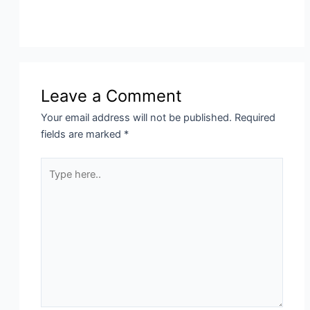
Leave a Comment
Your email address will not be published.
Required
fields are marked
*
Type
here..