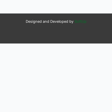
Designed and Developed by
SoftUp