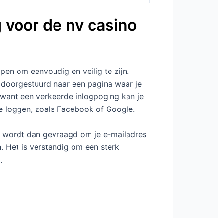
 voor de nv casino
en om eenvoudig en veilig te zijn.
 doorgestuurd naar een pagina waar je
 want een verkeerde inlogpoging kan je
te loggen, zoals Facebook of Google.
e wordt dan gevraagd om je e-mailadres
n. Het is verstandig om een sterk
.