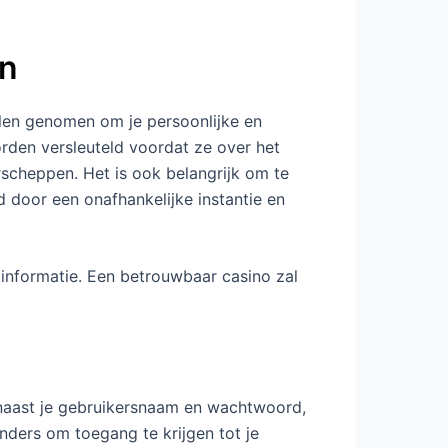
in
elen genomen om je persoonlijke en
rden versleuteld voordat ze over het
scheppen. Het is ook belangrijk om te
d door een onafhankelijke instantie en
 informatie. Een betrouwbaar casino zal
, naast je gebruikersnaam en wachtwoord,
nders om toegang te krijgen tot je