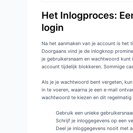
Het Inlogproces: Ee
login
Na het aanmaken van je account is het t
Doorgaans vind je de inlogknop promine
je gebruikersnaam en wachtwoord kunt i
account tijdelijk blokkeren. Sommige ca
Als je je wachtwoord bent vergeten, ku
in te voeren, waarna je een e-mail ontva
wachtwoord te kiezen en dit regelmatig t
Gebruik een unieke gebruikersnaa
Schrijf je inloggegevens op een ve
Deel je inloggegevens nooit met a