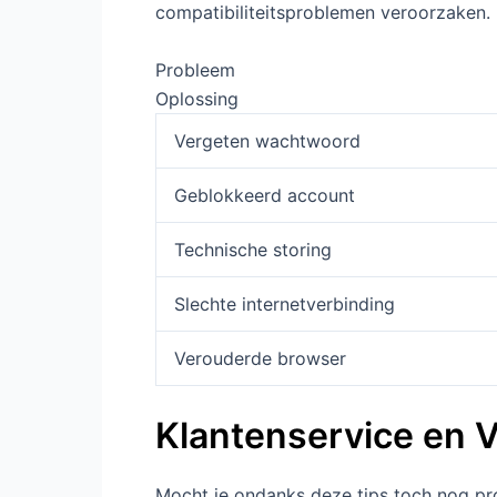
compatibiliteitsproblemen veroorzaken.
Probleem
Oplossing
Vergeten wachtwoord
Geblokkeerd account
Technische storing
Slechte internetverbinding
Verouderde browser
Klantenservice en V
Mocht je ondanks deze tips toch nog p