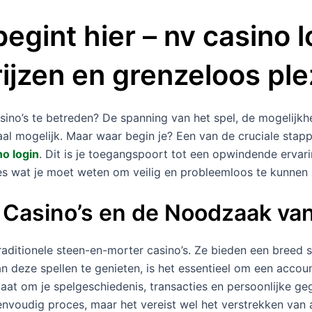
gint hier – nv casino l
ijzen en grenzeloos ple
asino’s te betreden? De spanning van het spel, de mogelijk
maal mogelijk. Maar waar begin je? Een van de cruciale stap
no login
. Dit is je toegangspoort tot een opwindende ervari
es wat je moet weten om veilig en probleemloos te kunnen 
e Casino’s en de Noodzaak va
n traditionele steen-en-morter casino’s. Ze bieden een breed
an deze spellen te genieten, is het essentieel om een accoun
in staat om je spelgeschiedenis, transacties en persoonlijke
voudig proces, maar het vereist wel het verstrekken van acc