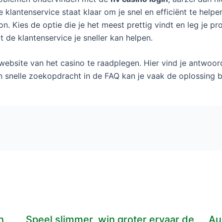
 klantenservice staat klaar om je snel en efficiënt te helpe
on. Kies de optie die je het meest prettig vindt en leg je pr
de klantenservice je sneller kan helpen.
ebsite van het casino te raadplegen. Hier vind je antwoo
 snelle zoekopdracht in de FAQ kan je vaak de oplossing bi
n
Speel slimmer, win groter ervaar de
Au