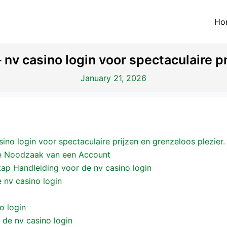
Ho
 nv casino login voor spectaculaire pr
January 21, 2026
ino login voor spectaculaire prijzen en grenzeloos plezier.
de Noodzaak van een Account
ap Handleiding voor de nv casino login
 nv casino login
o login
 de nv casino login