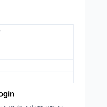
e
ogin
niet om contact op te nemen met de