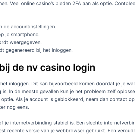
en. Veel online casino’s bieden 2FA aan als optie. Contolee
n de accountinstellingen.
op je smartphone.
ordt weergegeven.
dt gegenereerd bij het inloggen.
ij de nv casino login
et inloggen. Dit kan bijvoorbeeld komen doordat je je wa
 is. In de meeste gevallen kun je het probleem zelf oploss
ptie. Als je account is geblokkeerd, neem dan contact op 
ter nog eens.
f je internetverbinding stabiel is. Een slechte internetverb
est recente versie van je webbrowser gebruikt. Een verou