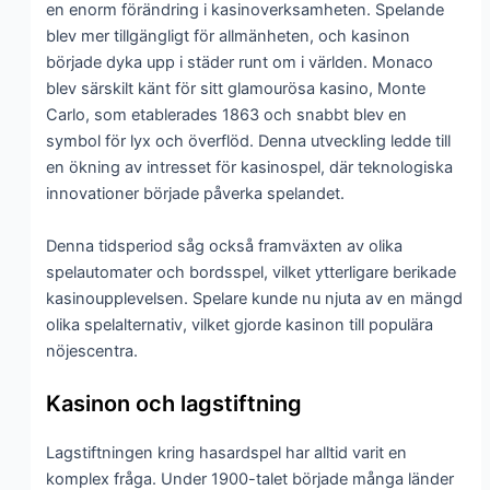
en enorm förändring i kasinoverksamheten. Spelande
blev mer tillgängligt för allmänheten, och kasinon
började dyka upp i städer runt om i världen. Monaco
blev särskilt känt för sitt glamourösa kasino, Monte
Carlo, som etablerades 1863 och snabbt blev en
symbol för lyx och överflöd. Denna utveckling ledde till
en ökning av intresset för kasinospel, där teknologiska
innovationer började påverka spelandet.
Denna tidsperiod såg också framväxten av olika
spelautomater och bordsspel, vilket ytterligare berikade
kasinoupplevelsen. Spelare kunde nu njuta av en mängd
olika spelalternativ, vilket gjorde kasinon till populära
nöjescentra.
Kasinon och lagstiftning
Lagstiftningen kring hasardspel har alltid varit en
komplex fråga. Under 1900-talet började många länder