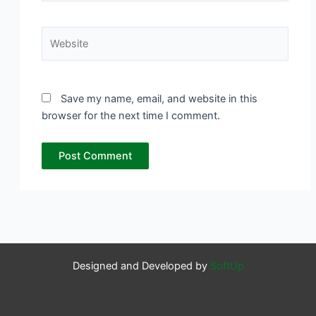
Website
Save my name, email, and website in this
browser for the next time I comment.
Designed and Developed by
SoftUp