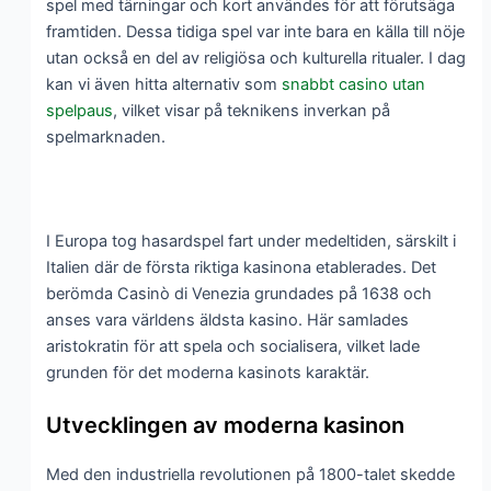
spel med tärningar och kort användes för att förutsäga
framtiden. Dessa tidiga spel var inte bara en källa till nöje
utan också en del av religiösa och kulturella ritualer. I dag
kan vi även hitta alternativ som
snabbt casino utan
spelpaus
, vilket visar på teknikens inverkan på
spelmarknaden.
I Europa tog hasardspel fart under medeltiden, särskilt i
Italien där de första riktiga kasinona etablerades. Det
berömda Casinò di Venezia grundades på 1638 och
anses vara världens äldsta kasino. Här samlades
aristokratin för att spela och socialisera, vilket lade
grunden för det moderna kasinots karaktär.
Utvecklingen av moderna kasinon
Med den industriella revolutionen på 1800-talet skedde