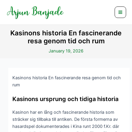
Skip
Post
Mai
to
navigation
Men
content
Kasinons historia En fascinerande
resa genom tid och rum
January 19, 2026
Kasinons historia En fascinerande resa genom tid och
rum
Kasinons ursprung och tidiga historia
Kasinon har en lång och fascinerande historia som
sträcker sig tillbaka till antiken. De första formerna av
hasardspel dokumenterades i Kina runt 2000 f.Kr. där