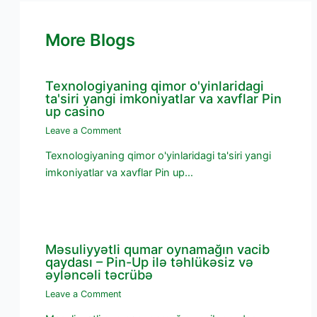
More Blogs
Texnologiyaning qimor o'yinlaridagi
ta'siri yangi imkoniyatlar va xavflar Pin
up casino
Leave a Comment
Texnologiyaning qimor o'yinlaridagi ta'siri yangi
imkoniyatlar va xavflar Pin up…
Məsuliyyətli qumar oynamağın vacib
qaydası – Pin-Up ilə təhlükəsiz və
əyləncəli təcrübə
Leave a Comment