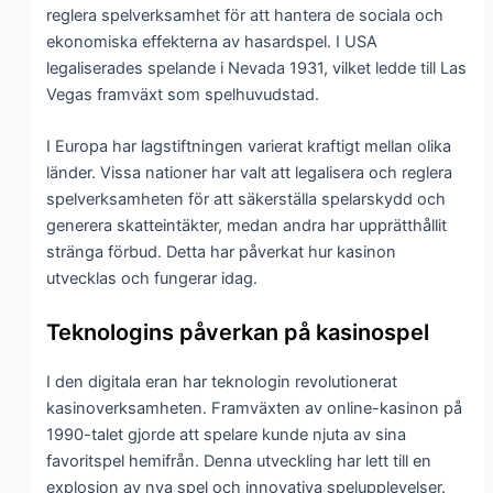
reglera spelverksamhet för att hantera de sociala och
ekonomiska effekterna av hasardspel. I USA
legaliserades spelande i Nevada 1931, vilket ledde till Las
Vegas framväxt som spelhuvudstad.
I Europa har lagstiftningen varierat kraftigt mellan olika
länder. Vissa nationer har valt att legalisera och reglera
spelverksamheten för att säkerställa spelarskydd och
generera skatteintäkter, medan andra har upprätthållit
stränga förbud. Detta har påverkat hur kasinon
utvecklas och fungerar idag.
Teknologins påverkan på kasinospel
I den digitala eran har teknologin revolutionerat
kasinoverksamheten. Framväxten av online-kasinon på
1990-talet gjorde att spelare kunde njuta av sina
favoritspel hemifrån. Denna utveckling har lett till en
explosion av nya spel och innovativa spelupplevelser.