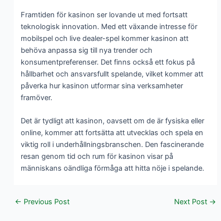
Framtiden för kasinon ser lovande ut med fortsatt
teknologisk innovation. Med ett växande intresse för
mobilspel och live dealer-spel kommer kasinon att
behöva anpassa sig till nya trender och
konsumentpreferenser. Det finns också ett fokus på
hållbarhet och ansvarsfullt spelande, vilket kommer att
påverka hur kasinon utformar sina verksamheter
framöver.
Det är tydligt att kasinon, oavsett om de är fysiska eller
online, kommer att fortsätta att utvecklas och spela en
viktig roll i underhållningsbranschen. Den fascinerande
resan genom tid och rum för kasinon visar på
människans oändliga förmåga att hitta nöje i spelande.
←
Previous Post
Next Post
→