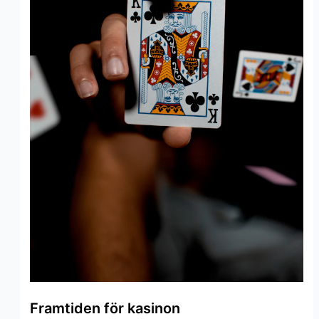
Framtiden för kasinon