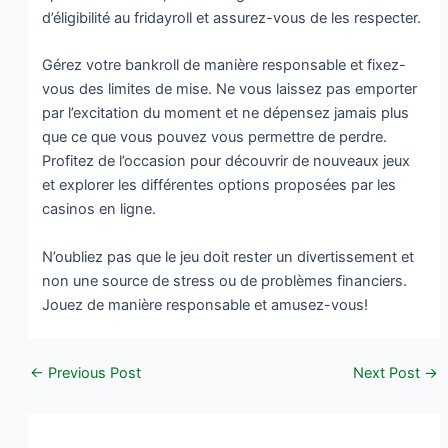
d’éligibilité au fridayroll et assurez-vous de les respecter.
Gérez votre bankroll de manière responsable et fixez-
vous des limites de mise. Ne vous laissez pas emporter
par l’excitation du moment et ne dépensez jamais plus
que ce que vous pouvez vous permettre de perdre.
Profitez de l’occasion pour découvrir de nouveaux jeux
et explorer les différentes options proposées par les
casinos en ligne.
N’oubliez pas que le jeu doit rester un divertissement et
non une source de stress ou de problèmes financiers.
Jouez de manière responsable et amusez-vous!
←
Previous Post
Next Post
→