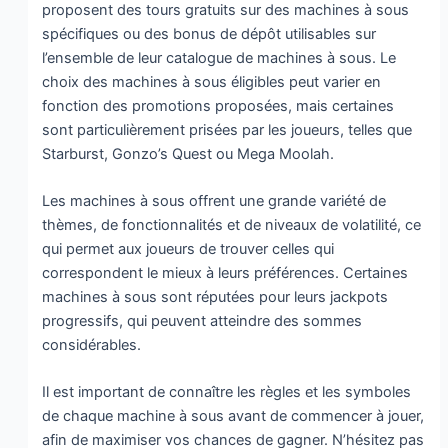
proposent des tours gratuits sur des machines à sous
spécifiques ou des bonus de dépôt utilisables sur
l’ensemble de leur catalogue de machines à sous. Le
choix des machines à sous éligibles peut varier en
fonction des promotions proposées, mais certaines
sont particulièrement prisées par les joueurs, telles que
Starburst, Gonzo’s Quest ou Mega Moolah.
Les machines à sous offrent une grande variété de
thèmes, de fonctionnalités et de niveaux de volatilité, ce
qui permet aux joueurs de trouver celles qui
correspondent le mieux à leurs préférences. Certaines
machines à sous sont réputées pour leurs jackpots
progressifs, qui peuvent atteindre des sommes
considérables.
Il est important de connaître les règles et les symboles
de chaque machine à sous avant de commencer à jouer,
afin de maximiser vos chances de gagner. N’hésitez pas