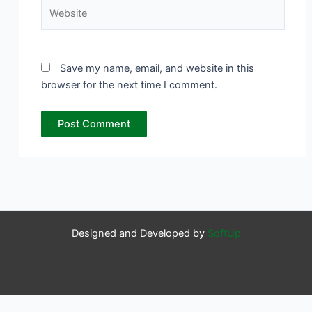
Website
Save my name, email, and website in this
browser for the next time I comment.
Designed and Developed by
SoftUp