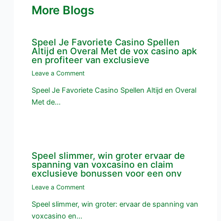
More Blogs
Speel Je Favoriete Casino Spellen
Altijd en Overal Met de vox casino apk
en profiteer van exclusieve
Leave a Comment
Speel Je Favoriete Casino Spellen Altijd en Overal
Met de…
Speel slimmer, win groter ervaar de
spanning van voxcasino en claim
exclusieve bonussen voor een onv
Leave a Comment
Speel slimmer, win groter: ervaar de spanning van
voxcasino en…