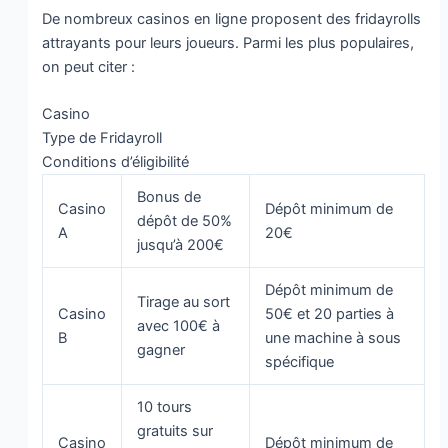
De nombreux casinos en ligne proposent des fridayrolls
attrayants pour leurs joueurs. Parmi les plus populaires,
on peut citer :
Casino
Type de Fridayroll
Conditions d’éligibilité
Bonus de
Casino
Dépôt minimum de
dépôt de 50%
A
20€
jusqu’à 200€
Dépôt minimum de
Tirage au sort
Casino
50€ et 20 parties à
avec 100€ à
B
une machine à sous
gagner
spécifique
10 tours
gratuits sur
Casino
Dépôt minimum de