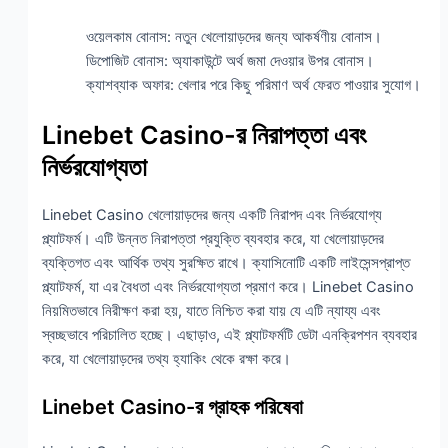
ওয়েলকাম বোনাস: নতুন খেলোয়াড়দের জন্য আকর্ষণীয় বোনাস।
ডিপোজিট বোনাস: অ্যাকাউন্টে অর্থ জমা দেওয়ার উপর বোনাস।
ক্যাশব্যাক অফার: খেলার পরে কিছু পরিমাণ অর্থ ফেরত পাওয়ার সুযোগ।
Linebet Casino-র নিরাপত্তা এবং
নির্ভরযোগ্যতা
Linebet Casino খেলোয়াড়দের জন্য একটি নিরাপদ এবং নির্ভরযোগ্য
প্ল্যাটফর্ম। এটি উন্নত নিরাপত্তা প্রযুক্তি ব্যবহার করে, যা খেলোয়াড়দের
ব্যক্তিগত এবং আর্থিক তথ্য সুরক্ষিত রাখে। ক্যাসিনোটি একটি লাইসেন্সপ্রাপ্ত
প্ল্যাটফর্ম, যা এর বৈধতা এবং নির্ভরযোগ্যতা প্রমাণ করে। Linebet Casino
নিয়মিতভাবে নিরীক্ষণ করা হয়, যাতে নিশ্চিত করা যায় যে এটি ন্যায্য এবং
স্বচ্ছভাবে পরিচালিত হচ্ছে। এছাড়াও, এই প্ল্যাটফর্মটি ডেটা এনক্রিপশন ব্যবহার
করে, যা খেলোয়াড়দের তথ্য হ্যাকিং থেকে রক্ষা করে।
Linebet Casino-র গ্রাহক পরিষেবা