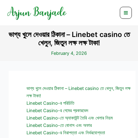
Skip
Post
Mai
to
navigation
Men
content
ভাগ্য খুলে দেওয়ার ঠিকানা – Linebet casino তে
খেলুন, জিতুন লক্ষ লক্ষ টাকা!
February 4, 2026
ভাগ্য খুলে দেওয়ার ঠিকানা – Linebet casino তে খেলুন, জিতুন লক্ষ
লক্ষ টাকা!
Linebet Casino-র পরিচিতি
Linebet Casino-র গেমের প্রকারভেদ
Linebet Casino-তে অ্যাকাউন্ট তৈরি এবং খেলার নিয়ম
Linebet Casino-তে বোনাস এবং অফার
Linebet Casino-র নিরাপত্তা এবং নির্ভরযোগ্যতা