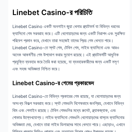
Linebet Casino-র পরিচিতি
Linebet Casino একটি অনলাইন জুয়া খেলার প্ল্যাটফর্ম যা বিভিন্ন ধরনের
ক্যাসিনো গেম সরবরাহ করে। এটি খেলোয়াড়দের জন্য একটি নিরাপদ এবং সুরক্ষিত
পরিবেশ প্রদান করে, যেখানে তারা সহজেই তাদের প্রিয় গেম খেলতে পারে।
Linebet Casino-তে স্লট গেম, টেবিল গেম, লাইভ ক্যাসিনো এবং আরও
অনেক আকর্ষণীয় গেম উপভোগ করার সুযোগ রয়েছে। এই প্ল্যাটফর্মটি আধুনিক
প্রযুক্তি ব্যবহার করে তৈরি করা হয়েছে, যা ব্যবহারকারীদের জন্য একটি মসৃণ
এবং সহজ অভিজ্ঞতা নিশ্চিত করে।
Linebet Casino-র গেমের প্রকারভেদ
Linebet Casino-তে বিভিন্ন প্রকারের গেম রয়েছে, যা খেলোয়াড়দের জন্য
অসংখ্য বিকল্প সরবরাহ করে। স্লট গেমগুলি বিশেষভাবে জনপ্রিয়, যেখানে বিভিন্ন
থিম এবং পেলাইন রয়েছে। টেবিল গেমগুলির মধ্যে রুলেট, ব্ল্যাকজ্যাক, এবং
পোকার উল্লেখযোগ্য। লাইভ ক্যাসিনো গেমগুলি খেলোয়াড়দের বাস্তব ক্যাসিনোর
অভিজ্ঞতা দেয়, যেখানে তারা লাইভ ডিলারদের সাথে খেলতে পারে। এছাড়াও, এখানে
বিভিন্ন প্রকার ভিডিও পোকার এবং অন্যান্য বিশেষ গেমও উপলব্ধ রয়েছে।