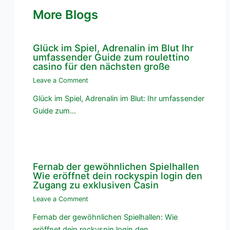
More Blogs
Glück im Spiel, Adrenalin im Blut Ihr
umfassender Guide zum roulettino
casino für den nächsten große
Leave a Comment
Glück im Spiel, Adrenalin im Blut: Ihr umfassender
Guide zum…
Fernab der gewöhnlichen Spielhallen
Wie eröffnet dein rockyspin login den
Zugang zu exklusiven Casin
Leave a Comment
Fernab der gewöhnlichen Spielhallen: Wie
eröffnet dein rockyspin login den…