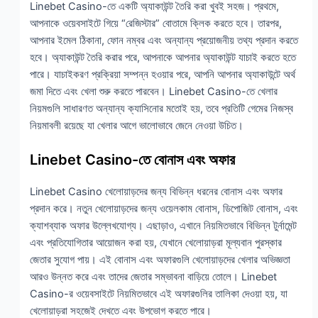
Linebet Casino-তে একটি অ্যাকাউন্ট তৈরি করা খুবই সহজ। প্রথমে,
আপনাকে ওয়েবসাইটে গিয়ে “রেজিস্টার” বোতামে ক্লিক করতে হবে। তারপর,
আপনার ইমেল ঠিকানা, ফোন নম্বর এবং অন্যান্য প্রয়োজনীয় তথ্য প্রদান করতে
হবে। অ্যাকাউন্ট তৈরি করার পরে, আপনাকে আপনার অ্যাকাউন্ট যাচাই করতে হতে
পারে। যাচাইকরণ প্রক্রিয়া সম্পন্ন হওয়ার পরে, আপনি আপনার অ্যাকাউন্টে অর্থ
জমা দিতে এবং খেলা শুরু করতে পারবেন। Linebet Casino-তে খেলার
নিয়মগুলি সাধারণত অন্যান্য ক্যাসিনোর মতোই হয়, তবে প্রতিটি গেমের নিজস্ব
নিয়মাবলী রয়েছে যা খেলার আগে ভালোভাবে জেনে নেওয়া উচিত।
Linebet Casino-তে বোনাস এবং অফার
Linebet Casino খেলোয়াড়দের জন্য বিভিন্ন ধরনের বোনাস এবং অফার
প্রদান করে। নতুন খেলোয়াড়দের জন্য ওয়েলকাম বোনাস, ডিপোজিট বোনাস, এবং
ক্যাশব্যাক অফার উল্লেখযোগ্য। এছাড়াও, এখানে নিয়মিতভাবে বিভিন্ন টুর্নামেন্ট
এবং প্রতিযোগিতার আয়োজন করা হয়, যেখানে খেলোয়াড়রা মূল্যবান পুরস্কার
জেতার সুযোগ পায়। এই বোনাস এবং অফারগুলি খেলোয়াড়দের খেলার অভিজ্ঞতা
আরও উন্নত করে এবং তাদের জেতার সম্ভাবনা বাড়িয়ে তোলে। Linebet
Casino-র ওয়েবসাইটে নিয়মিতভাবে এই অফারগুলির তালিকা দেওয়া হয়, যা
খেলোয়াড়রা সহজেই দেখতে এবং উপভোগ করতে পারে।