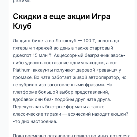
режиме.
Скидки а еще акции Игра
Клуб
Лэндинг билета во Лотоклуб — 100 ₸, вплоть до
пятерым тиражей во день а также стартовый
джекпот 15 млн ₸. Акцессорный безгранник авось-
либо удвоить состязание одним заходом, а вот
Platinum-аккаунты получают даровой «реванш» у
промахе. Во чате работает живой автооператор, но
не зубрило изо заготовленными фразами. На
платформе большой выбор представлений,
вдобавок они без- подобны друг нате друга.
Перекусывать быстрые форматы а также
классические тиражи — всяческий находит аюшки?
-то дно настроение.
Пока временно остановлен прикол во иных лотереях