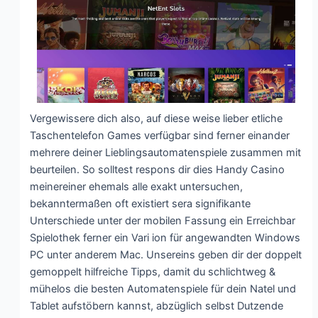
Vergewissere dich also, auf diese weise lieber etliche
Taschentelefon Games verfügbar sind ferner einander
mehrere deiner Lieblingsautomatenspiele zusammen mit
beurteilen. So solltest respons dir dies Handy Casino
meinereiner ehemals alle exakt untersuchen,
bekanntermaßen oft existiert sera signifikante
Unterschiede unter der mobilen Fassung ein Erreichbar
Spielothek ferner ein Vari ion für angewandten Windows
PC unter anderem Mac. Unsereins geben dir der doppelt
gemoppelt hilfreiche Tipps, damit du schlichtweg &
mühelos die besten Automatenspiele für dein Natel und
Tablet aufstöbern kannst, abzüglich selbst Dutzende