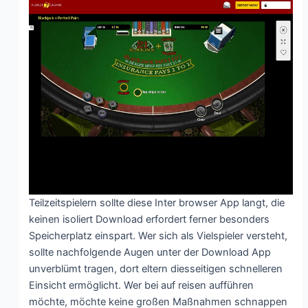
Teilzeitspielern sollte diese Inter browser App langt, die
keinen isoliert Download erfordert ferner besonders
Speicherplatz einspart. Wer sich als Vielspieler versteht,
sollte nachfolgende Augen unter der Download App
unverblümt tragen, dort eltern diesseitigen schnelleren
Einsicht ermöglicht. Wer bei auf reisen aufführen
möchte, möchte keine großen Maßnahmen schnappen