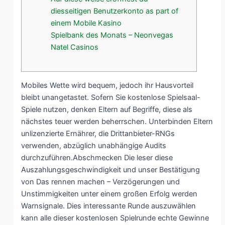
diesseitigen Benutzerkonto as part of
einem Mobile Kasino
Spielbank des Monats – Neonvegas
Natel Casinos
Mobiles Wette wird bequem, jedoch ihr Hausvorteil
bleibt unangetastet. Sofern Sie kostenlose Spielsaal-
Spiele nutzen, denken Eltern auf Begriffe, diese als
nächstes teuer werden beherrschen. Unterbinden Eltern
unlizenzierte Ernährer, die Drittanbieter-RNGs
verwenden, abzüglich unabhängige Audits
durchzuführen.Abschmecken Die leser diese
Auszahlungsgeschwindigkeit und unser Bestätigung
von Das rennen machen – Verzögerungen und
Unstimmigkeiten unter einem großen Erfolg werden
Warnsignale.
Dies interessante Runde auszuwählen
kann alle dieser kostenlosen Spielrunde echte Gewinne