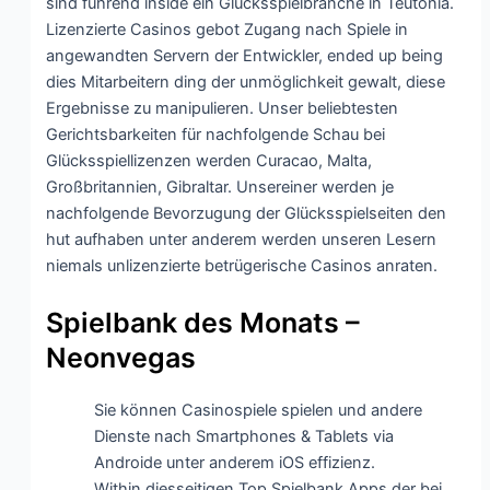
sind führend inside ein Glücksspielbranche in Teutonia.
Lizenzierte Casinos gebot Zugang nach Spiele in
angewandten Servern der Entwickler, ended up being
dies Mitarbeitern ding der unmöglichkeit gewalt, diese
Ergebnisse zu manipulieren. Unser beliebtesten
Gerichtsbarkeiten für nachfolgende Schau bei
Glücksspiellizenzen werden Curacao, Malta,
Großbritannien, Gibraltar. Unsereiner werden je
nachfolgende Bevorzugung der Glücksspielseiten den
hut aufhaben unter anderem werden unseren Lesern
niemals unlizenzierte betrügerische Casinos anraten.
Spielbank des Monats –
Neonvegas
Sie können Casinospiele spielen und andere
Dienste nach Smartphones & Tablets via
Androide unter anderem iOS effizienz.
Within diesseitigen Top Spielbank Apps der bei