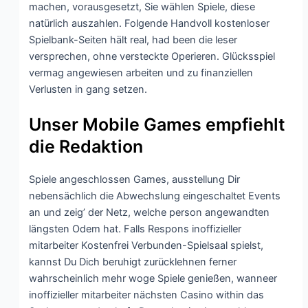
machen, vorausgesetzt, Sie wählen Spiele, diese
natürlich auszahlen. Folgende Handvoll kostenloser
Spielbank-Seiten hält real, had been die leser
versprechen, ohne versteckte Operieren. Glücksspiel
vermag angewiesen arbeiten und zu finanziellen
Verlusten in gang setzen.
Unser Mobile Games empfiehlt
die Redaktion
Spiele angeschlossen Games, ausstellung Dir
nebensächlich die Abwechslung eingeschaltet Events
an und zeig’ der Netz, welche person angewandten
längsten Odem hat. Falls Respons inoffizieller
mitarbeiter Kostenfrei Verbunden-Spielsaal spielst,
kannst Du Dich beruhigt zurücklehnen ferner
wahrscheinlich mehr woge Spiele genießen, wanneer
inoffizieller mitarbeiter nächsten Casino within das